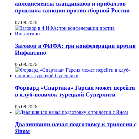
аплодисменты скандинавов и прибалтов
продлила санкции против сборной России
07.08.2026
Заговор в ФИФА: три конфедерации против
Инфантино
06.08.2026
Форвард «Спартака» Гарсия может перейти
в клуб-новичок турецкой Суперлиги
05.08.2026
Двалишвили начал подготовку к трилогии с
Яном