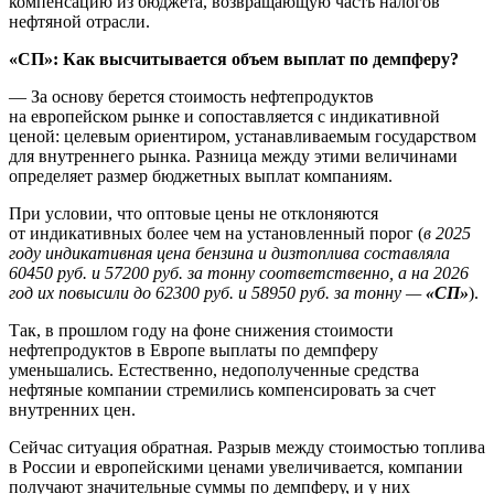
компенсацию из бюджета, возвращающую часть налогов
нефтяной отрасли.
«СП»: Как высчитывается объем выплат по демпферу?
— За основу берется стоимость нефтепродуктов
на европейском рынке и сопоставляется с индикативной
ценой: целевым ориентиром, устанавливаемым государством
для внутреннего рынка. Разница между этими величинами
определяет размер бюджетных выплат компаниям.
При условии, что оптовые цены не отклоняются
от индикативных более чем на установленный порог (
в 2025
году индикативная цена бензина и дизтоплива составляла
60450 руб. и 57200 руб. за тонну соответственно, а на 2026
год их повысили до 62300 руб. и 58950 руб. за тонну —
«СП»
).
Так, в прошлом году на фоне снижения стоимости
нефтепродуктов в Европе выплаты по демпферу
уменьшались. Естественно, недополученные средства
нефтяные компании стремились компенсировать за счет
внутренних цен.
Сейчас ситуация обратная. Разрыв между стоимостью топлива
в России и европейскими ценами увеличивается, компании
получают значительные суммы по демпферу, и у них