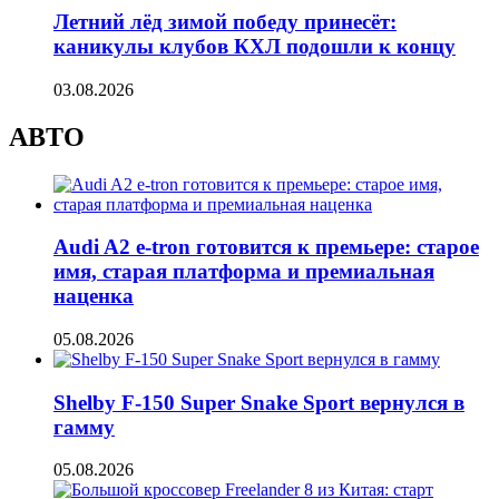
Летний лёд зимой победу принесёт:
каникулы клубов КХЛ подошли к концу
03.08.2026
АВТО
Audi A2 e-tron готовится к премьере: старое
имя, старая платформа и премиальная
наценка
05.08.2026
Shelby F-150 Super Snake Sport вернулся в
гамму
05.08.2026