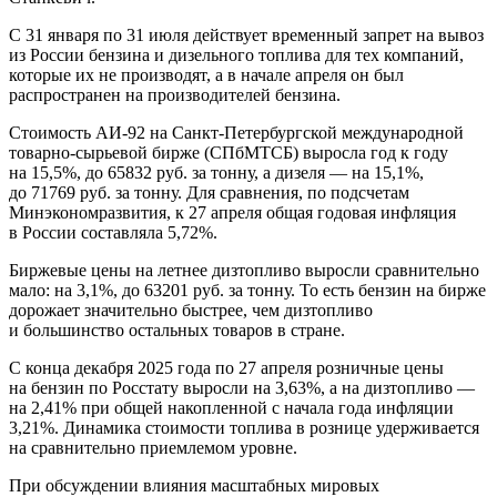
С 31 января по 31 июля действует временный запрет на вывоз
из России бензина и дизельного топлива для тех компаний,
которые их не производят, а в начале апреля он был
распространен на производителей бензина.
Стоимость АИ-92 на Санкт-Петербургской международной
товарно-сырьевой бирже (СПбМТСБ) выросла год к году
на 15,5%, до 65832 руб. за тонну, а дизеля — на 15,1%,
до 71769 руб. за тонну. Для сравнения, по подсчетам
Минэкономразвития, к 27 апреля общая годовая инфляция
в России составляла 5,72%.
Биржевые цены на летнее дизтопливо выросли сравнительно
мало: на 3,1%, до 63201 руб. за тонну. То есть бензин на бирже
дорожает значительно быстрее, чем дизтопливо
и большинство остальных товаров в стране.
С конца декабря 2025 года по 27 апреля розничные цены
на бензин по Росстату выросли на 3,63%, а на дизтопливо —
на 2,41% при общей накопленной с начала года инфляции
3,21%. Динамика стоимости топлива в рознице удерживается
на сравнительно приемлемом уровне.
При обсуждении влияния масштабных мировых