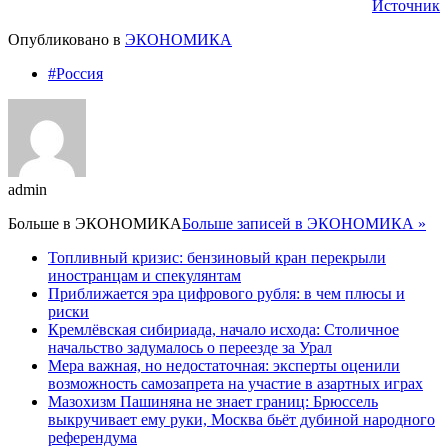
Источник
Опубликовано в
ЭКОНОМИКА
#Россия
admin
Больше в
ЭКОНОМИКА
Больше записей в ЭКОНОМИКА »
Топливный кризис: бензиновый кран перекрыли
иностранцам и спекулянтам
Приближается эра цифрового рубля: в чем плюсы и
риски
Кремлёвская сибириада, начало исхода: Столичное
начальство задумалось о переезде за Урал
Мера важная, но недостаточная: эксперты оценили
возможность самозапрета на участие в азартных играх
Мазохизм Пашиняна не знает границ: Брюссель
выкручивает ему руки, Москва бьёт дубиной народного
референдума