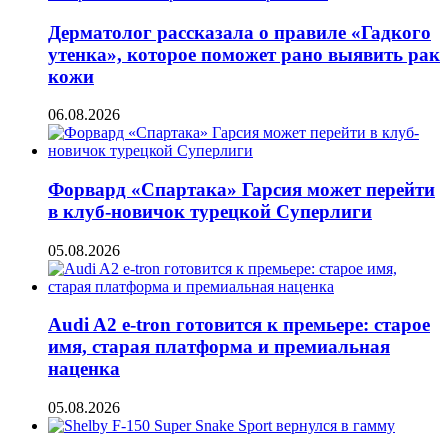
Дерматолог рассказала о правиле «Гадкого
утенка», которое поможет рано выявить рак
кожи
06.08.2026
Форвард «Спартака» Гарсия может перейти
в клуб-новичок турецкой Суперлиги
05.08.2026
Audi A2 e-tron готовится к премьере: старое
имя, старая платформа и премиальная
наценка
05.08.2026