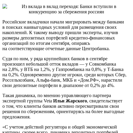
Российские вкладчики начали мигрировать между банками
в поисках наивыгодных условий для размещения своих
накоплений. К такому выводу пришли эксперты, изучив
размеры депозитных портфелей кредитно-финансовых
организаций по итогам сентября, опираясь
на соответствующие отчетные данные Центробанка.
Судя по ним, у ряда крупнейших банков в сентябре
произошел небольшой отток вкладов — у Совкомбанка
на 2,8%, у ВТБ на 1,2%, у Газпромбанка на 0,8%, у Т-Банка
на 0,2%. Одновременно другие игроки, среди которых Сбер,
Россельхозбанк, Альфа-банк, МКБ и «Дом.РФ», нарастили
свои депозитные портфели в диапазоне от 0,2% до 4%.
Такая динамика, по мнению управляющего партнера
экспертной группы Veta
Ильи Жарского
, свидетельствует
о том, что клиенты банков активно пересматривали свои
решения по сбережениям, ориентируясь на более выгодные
предложения.
«С учетом действий регулятора и общей экономической
картины, скорее всего, динамика депозитных портфелей