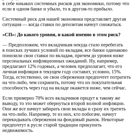
в себе никаких системных рисков для экономики, потому что
если в одном банке и убыло, то в другом-то прибыло.
Системный риск для нашей экономики представляет другая
ситуация — когда ставки по депозитам начнут снижаться.
«СП»: До какого уровня, и какой именно в этом риск?
— Предположим, что вкладчикам некуда стало перебегать
в поисках лучших условий по вкладам, все банки одинаково
понизили свои ставки по вкладам, причем до уровня ниже
персональных инфляционных ожиданий. Ну, например,
предлагают 12% годовых, а человек предполагает, что его
личная инфляция в текущем году составит, условно, 15%.
Тогда, естественно, он свои сбережения предпочтет потратить
на что-либо, чем сохранить, потому что их покупательная
способность через год на вкладе окажется ниже, чем сейчас.
Если примерно 70% всех вкладчиков придут к такому же
выводу, то это может обернуться второй волной инфляции.
Они же все начнут забирать свои вклады и сразу их тратить
на что-либо. Например, те из них, кто побогаче, начнут
перекидывать сбережения на фондовый рынок. Некоторые
предпочтут в русле старой традиции прикупить
недвижимость.