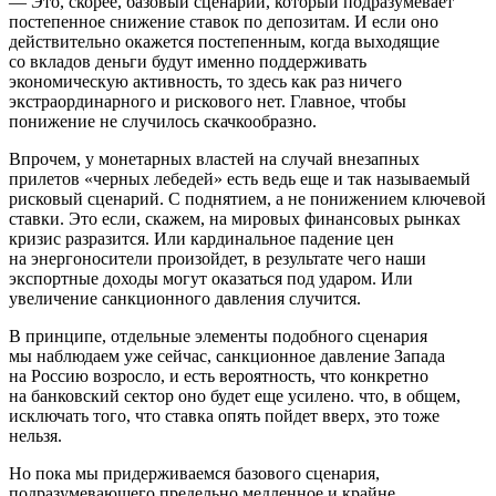
— Это, скорее, базовый сценарий, который подразумевает
постепенное снижение ставок по депозитам. И если оно
действительно окажется постепенным, когда выходящие
со вкладов деньги будут именно поддерживать
экономическую активность, то здесь как раз ничего
экстраординарного и рискового нет. Главное, чтобы
понижение не случилось скачкообразно.
Впрочем, у монетарных властей на случай внезапных
прилетов «черных лебедей» есть ведь еще и так называемый
рисковый сценарий. С поднятием, а не понижением ключевой
ставки. Это если, скажем, на мировых финансовых рынках
кризис разразится. Или кардинальное падение цен
на энергоносители произойдет, в результате чего наши
экспортные доходы могут оказаться под ударом. Или
увеличение санкционного давления случится.
В принципе, отдельные элементы подобного сценария
мы наблюдаем уже сейчас, санкционное давление Запада
на Россию возросло, и есть вероятность, что конкретно
на банковский сектор оно будет еще усилено. что, в общем,
исключать того, что ставка опять пойдет вверх, это тоже
нельзя.
Но пока мы придерживаемся базового сценария,
подразумевающего предельно медленное и крайне