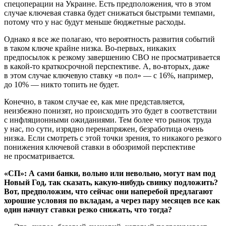
спецоперации на Украине. Есть предположения, что в этом
случае ключевая ставка будет снижаться быстрыми темпами,
потому что у нас будут меньше бюджетные расходы.
Однако я все же полагаю, что вероятность развития событий
в таком ключе крайне низка. Во-первых, никаких
предпосылок к резкому завершению СВО не просматривается
в какой-то краткосрочной перспективе. А, во-вторых, даже
в этом случае ключевую ставку «в пол» — с 16%, например,
до 10% — никто топить не будет.
Конечно, в таком случае ее, как мне представляется,
неизбежно понизят, но происходить это будет в соответствии
с инфляционными ожиданиями. Тем более что рынок труда
у нас, по сути, изрядно перенапряжен, безработица очень
низка. Если смотреть с этой точки зрения, то никакого резкого
понижения ключевой ставки в обозримой перспективе
не просматривается.
«СП»: А сами банки, вольно или невольно, могут нам под
Новый Год, так сказать, какую-нибудь свинку подложить?
Вот, предположим, что сейчас они наперебой предлагают
хорошие условия по вкладам, а через пару месяцев все как
один начнут ставки резко снижать, что тогда?