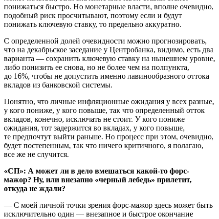
понижаться быстро. Но монетарные власти, вполне очевидно,
подобный риск просчитывают, поэтому если и будут
понижать ключевую ставку, то предельно аккуратно.
С определенной долей очевидности можно прогнозировать,
что на декабрьское заседание у Центробанка, видимо, есть два
варианта — сохранить ключевую ставку на нынешнем уровне,
либо понизить ее снова, но не более чем на полпункта,
до 16%, чтобы не допустить именно лавинообразного оттока
вкладов из банковской системы.
Понятно, что личные инфляционные ожидания у всех разные,
у кого пониже, у кого повыше, так что определенный отток
вкладов, конечно, исключать не стоит. У кого пониже
ожидания, тот задержится во вкладах, у кого повыше,
те предпочтут выйти раньше. Но процесс при этом, очевидно,
будет постепенным, так что ничего критичного, я полагаю,
все же не случится.
«СП»: А может ли в дело вмешаться какой-то форс-
мажор? Ну, или внезапно «черный лебедь» прилетит,
откуда не ждали?
— С моей личной точки зрения форс-мажор здесь может быть
исключительно один — внезапное и быстрое окончание