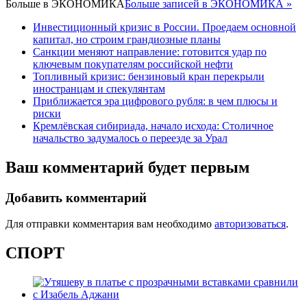
Больше в
ЭКОНОМИКА
Больше записей в ЭКОНОМИКА »
Инвестиционный кризис в России. Проедаем основной
капитал, но строим грандиозные планы
Санкции меняют направление: готовится удар по
ключевым покупателям российской нефти
Топливный кризис: бензиновый кран перекрыли
иностранцам и спекулянтам
Приближается эра цифрового рубля: в чем плюсы и
риски
Кремлёвская сибириада, начало исхода: Столичное
начальство задумалось о переезде за Урал
Ваш комментарий будет первым
Добавить комментарий
Для отправки комментария вам необходимо
авторизоваться
.
СПОРТ