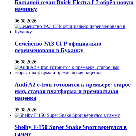
Большой седан Buick Electra L7 обрёл новую
начинку
06.08.2026
Семейство УАЗ СГР официально
переименовано в Буханку
06.08.2026
Audi A2 e-tron готовится к премьере: старое
имя, старая платформа и премиальная
наценка
05.08.2026
Shelby F-150 Super Snake Sport вернулся в
гамму