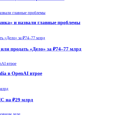
рынка» и назвали главные проблемы
ли продать «Дело» за ₽74–77 млрд
dia в OpenAI втрое
НС на ₽29 млрд