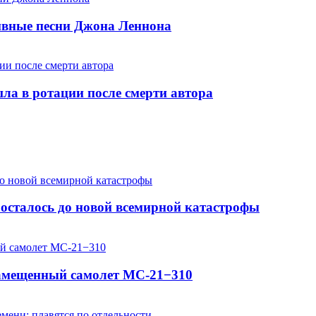
хивные песни Джона Леннона
шла в ротации после смерти автора
осталось до новой всемирной катастрофы
замещенный самолет МС-21−310