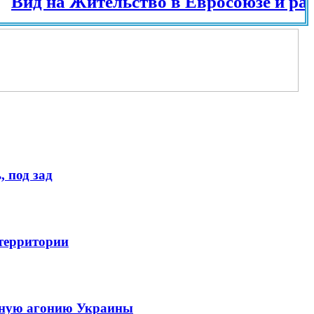
 на Жительство в Евросоюзе и разных 
 под зад
 территории
енную агонию Украины