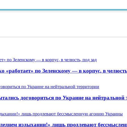
Вид
 «работает» по Зеленскому — в корпус, в челюсть,
пытались договориться по Украине на нейтральной
 последнем издыхании!» лишь продлевают бессмысл