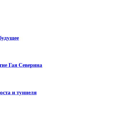
будущее
тие Гая Северина
оста и туннеля