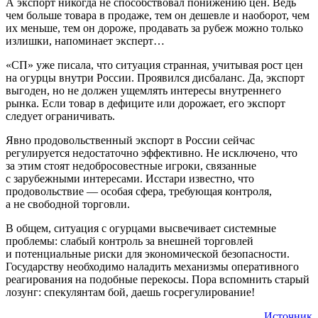
А экспорт никогда не способствовал понижению цен. Ведь
чем больше товара в продаже, тем он дешевле и наоборот, чем
их меньше, тем он дороже, продавать за рубеж можно только
излишки, напоминает эксперт…
«СП» уже писала, что ситуация странная, учитывая рост цен
на огурцы внутри России. Проявился дисбаланс. Да, экспорт
выгоден, но не должен ущемлять интересы внутреннего
рынка. Если товар в дефиците или дорожает, его экспорт
следует ограничивать.
Явно продовольственный экспорт в России сейчас
регулируется недостаточно эффективно. Не исключено, что
за этим стоят недобросовестные игроки, связанные
с зарубежными интересами. Исстари известно, что
продовольствие — особая сфера, требующая контроля,
а не свободной торговли.
В общем, ситуация с огурцами высвечивает системные
проблемы: слабый контроль за внешней торговлей
и потенциальные риски для экономической безопасности.
Государству необходимо наладить механизмы оперативного
реагирования на подобные перекосы. Пора вспомнить старый
лозунг: спекулянтам бой, даешь госрегулирование!
Источник