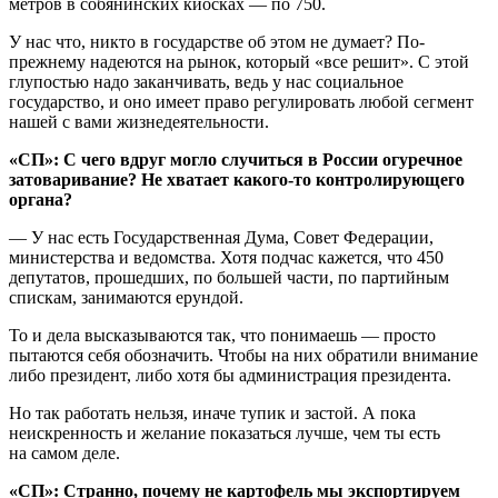
метров в собянинских киосках — по 750.
У нас что, никто в государстве об этом не думает? По-
прежнему надеются на рынок, который «все решит». С этой
глупостью надо заканчивать, ведь у нас социальное
государство, и оно имеет право регулировать любой сегмент
нашей с вами жизнедеятельности.
«СП»: С чего вдруг могло случиться в России огуречное
затоваривание? Не хватает какого-то контролирующего
органа?
— У нас есть Государственная Дума, Совет Федерации,
министерства и ведомства. Хотя подчас кажется, что 450
депутатов, прошедших, по большей части, по партийным
спискам, занимаются ерундой.
То и дела высказываются так, что понимаешь — просто
пытаются себя обозначить. Чтобы на них обратили внимание
либо президент, либо хотя бы администрация президента.
Но так работать нельзя, иначе тупик и застой. А пока
неискренность и желание показаться лучше, чем ты есть
на самом деле.
«СП»: Странно, почему не картофель мы экспортируем