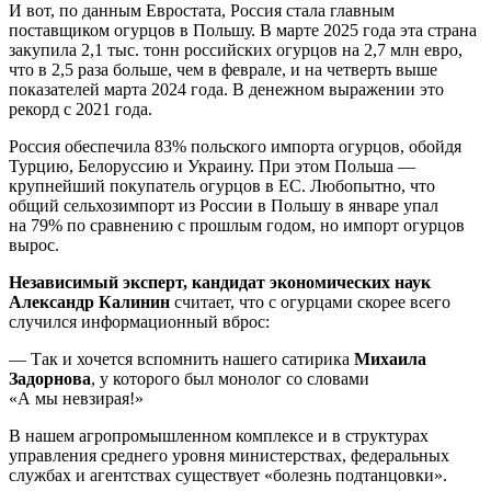
И вот, по данным Евростата, Россия стала главным
поставщиком огурцов в Польшу. В марте 2025 года эта страна
закупила 2,1 тыс. тонн российских огурцов на 2,7 млн евро,
что в 2,5 раза больше, чем в феврале, и на четверть выше
показателей марта 2024 года. В денежном выражении это
рекорд с 2021 года.
Россия обеспечила 83% польского импорта огурцов, обойдя
Турцию, Белоруссию и Украину. При этом Польша —
крупнейший покупатель огурцов в ЕС. Любопытно, что
общий сельхозимпорт из России в Польшу в январе упал
на 79% по сравнению с прошлым годом, но импорт огурцов
вырос.
Независимый эксперт, кандидат экономических наук
Александр Калинин
считает, что с огурцами скорее всего
случился информационный вброс:
— Так и хочется вспомнить нашего сатирика
Михаила
Задорнова
, у которого был монолог со словами
«А мы невзирая!»
В нашем агропромышленном комплексе и в структурах
управления среднего уровня министерствах, федеральных
службах и агентствах существует «болезнь подтанцовки».