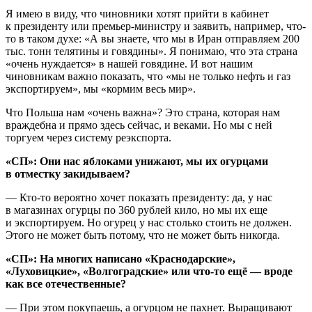
Я имею в виду, что чиновники хотят прийти в кабинет
к президенту или премьер-министру и заявить, например, что-
то в таком духе: «А вы знаете, что мы в Иран отправляем 200
тыс. тонн телятины и говядины». Я понимаю, что эта страна
«очень нуждается» в нашей говядине. И вот нашим
чиновникам важно показать, что «мы не только нефть и газ
экспортируем», мы «кормим весь мир».
Что Польша нам «очень важна»? Это страна, которая нам
враждебна и прямо здесь сейчас, и веками. Но мы с ней
торгуем через систему реэкспорта.
«СП»: Они нас яблоками унижают, мы их огурцами
в отместку закидываем?
— Кто-то вероятно хочет показать президенту: да, у нас
в магазинах огурцы по 360 рублей кило, но мы их еще
и экспортируем. Но огурец у нас столько стоить не должен.
Этого не может быть потому, что не может быть никогда.
«СП»: На многих написано «Краснодарские»,
«Луховицкие», «Волгоградские» или что-то ещё — вроде
как все отечественные?
— При этом покупаешь, а огурцом не пахнет. Выращивают