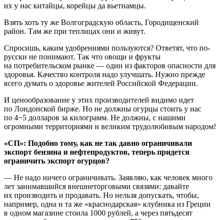
их у нас китайцы, корейцы да вьетнамцы.
Взять хоть ту же Волгоградскую область, Городищенский
район. Там же при теплицах они и живут.
Спросишь, каким удобрениями пользуются? Ответят, что по-
русски не понимают. Так что овощи и фрукты
на потребительском рынке — один из факторов опасности для
здоровья. Качество контроля надо улучшать. Нужно прежде
всего думать о здоровье жителей Российской Федерации.
И ценообразование у этих производителей видимо идет
по Лондонской бирже. Но не должны огурцы стоить у нас
по 4−5 долларов за килограмм. Не должны, с нашими
огромными территориями и великим трудолюбивым народом!
«СП»: Подобно тому, как не так давно ограничивали
экспорт бензина и нефтепродуктов, теперь придется
ограничить экспорт огурцов?
— Не надо ничего ограничивать. Заявляю, как человек много
лет занимавшийся внешнеторговыми связями: давайте
их производить и продавать. Но нельзя допускать, чтобы,
например, одна и та же «краснодарская» клубника из Греции
в одном магазине стоила 1000 рублей, а через пятьдесят