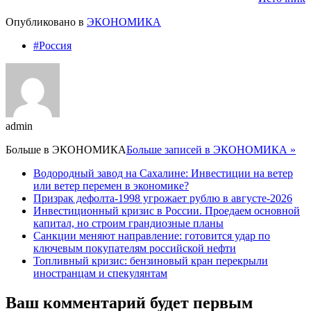
Опубликовано в
ЭКОНОМИКА
#Россия
admin
Больше в
ЭКОНОМИКА
Больше записей в ЭКОНОМИКА »
Водородный завод на Сахалине: Инвестиции на ветер
или ветер перемен в экономике?
Призрак дефолта-1998 угрожает рублю в августе-2026
Инвестиционный кризис в России. Проедаем основной
капитал, но строим грандиозные планы
Санкции меняют направление: готовится удар по
ключевым покупателям российской нефти
Топливный кризис: бензиновый кран перекрыли
иностранцам и спекулянтам
Ваш комментарий будет первым