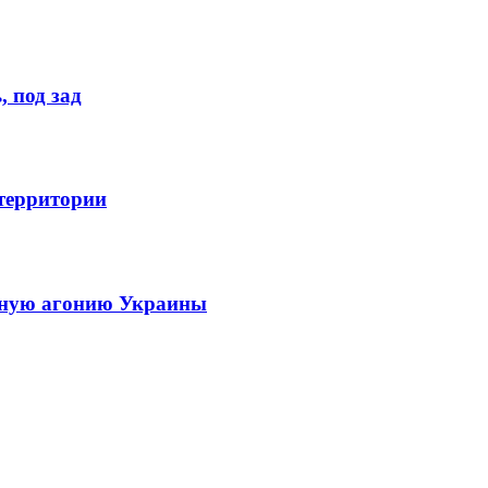
 под зад
 территории
енную агонию Украины