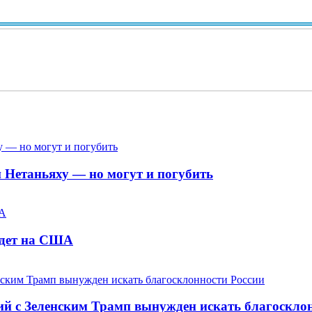
и Нетаньяху — но могут и погубить
адет на США
ий с Зеленским Трамп вынужден искать благоскло