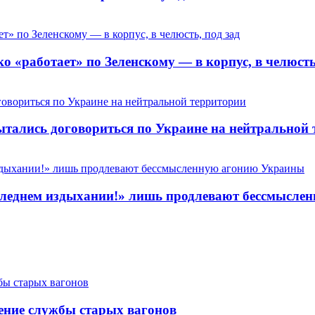
 «работает» по Зеленскому — в корпус, в челюсть,
пытались договориться по Украине на нейтральной
 последнем издыхании!» лишь продлевают бессмысл
ение службы старых вагонов