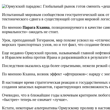
Испытанный мировым сообществом геостратегический шок от б
тектонического сдвига в существующей сегодня мировой логис
По мнению
Парага Кханна
, позиционируемого в качестве сам
нормальности» ожидать не стоит.
Урок, преподанный Тегераном, мир похоже усвоил на «отлично
морских транспортных узлов, но и тот факт, что создание бе
Еще недавно Ормузский пролив, называемый главной нефтяной 
и Израилем война против Ирана и разразившийся в результате б
Последствия оказались куда более серьезными, нежели резкий 
По мнению Кханна, возник эффект «афтершоков»: наряду с эне
В настоящее время стратегическая реакция и государственных
создания запасных вариантов, гарантирующих невозможность к
Очевидно, что в ближайшие годы ключевым критерием любого то
«быстрее» теперь не означает «лучше».
Кстати, некоторые альтернативы Ормузскому проливу в настояще