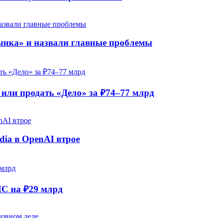
рынка» и назвали главные проблемы
ли продать «Дело» за ₽74–77 млрд
dia в OpenAI втрое
НС на ₽29 млрд