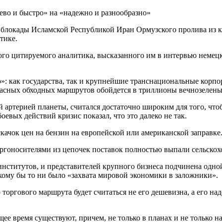
локады Исламской Республикой Иран Ормузского пролива из кр
тике.
ого цитируемого аналитика, высказанного им в интервью немецк
»: как государства, так и крупнейшие транснациональные корп
зопасных обходных маршрутов обойдется в триллионы вечнозелен
артерией планеты, считался достаточно широким для того, что
оевых действий кризис показал, что это далеко не так.
скачок цен на бензин на европейской или американской заправке
ргоносителями из цепочек поставок полностью выпали сельскох
 институтов, и представителей крупного бизнеса подчинена одн
ому бы то ни было «захвата мировой экономики в заложники».
ргового маршрута будет считаться не его дешевизна, а его над
е время существуют, причем, не только в планах и не только на