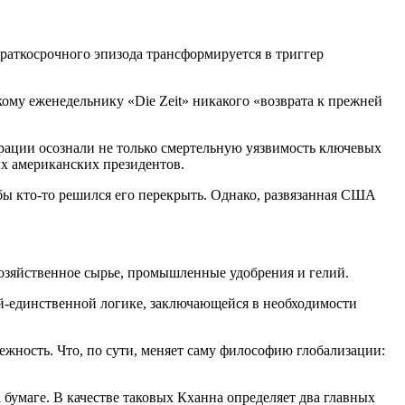
аткосрочного эпизода трансформируется в триггер
ому еженедельнику «Die Zeit» никакого «возврата к прежней
орации осознали не только смертельную уязвимость ключевых
ых американских президентов.
бы кто-то решился его перекрыть. Однако, развязанная США
.
озяйственное сырье, промышленные удобрения и гелий.
ой-единственной логике, заключающейся в необходимости
ежность. Что, по сути, меняет саму философию глобализации:
 бумаге. В качестве таковых Кханна определяет два главных