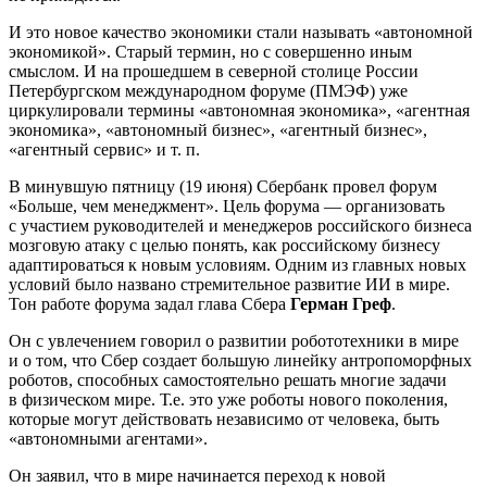
И это новое качество экономики стали называть «автономной
экономикой». Старый термин, но с совершенно иным
смыслом. И на прошедшем в северной столице России
Петербургском международном форуме (ПМЭФ) уже
циркулировали термины «автономная экономика», «агентная
экономика», «автономный бизнес», «агентный бизнес»,
«агентный сервис» и т. п.
В минувшую пятницу (19 июня) Сбербанк провел форум
«Больше, чем менеджмент». Цель форума — организовать
с участием руководителей и менеджеров российского бизнеса
мозговую атаку с целью понять, как российскому бизнесу
адаптироваться к новым условиям. Одним из главных новых
условий было названо стремительное развитие ИИ в мире.
Тон работе форума задал глава Сбера
Герман Греф
.
Он с увлечением говорил о развитии робототехники в мире
и о том, что Сбер создает большую линейку антропоморфных
роботов, способных самостоятельно решать многие задачи
в физическом мире. Т.е. это уже роботы нового поколения,
которые могут действовать независимо от человека, быть
«автономными агентами».
Он заявил, что в мире начинается переход к новой