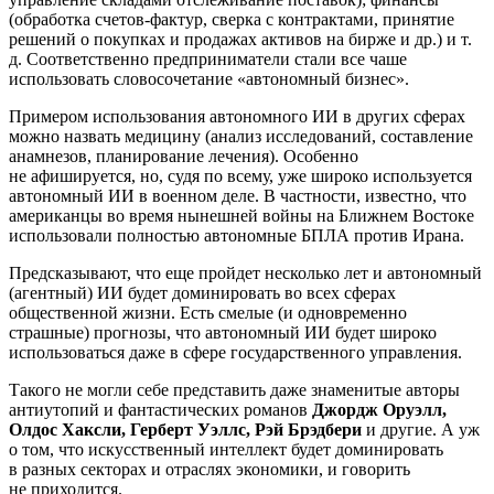
(обработка счетов‑фактур, сверка с контрактами, принятие
решений о покупках и продажах активов на бирже и др.) и т.
д. Соответственно предприниматели стали все чаше
использовать словосочетание «автономный бизнес».
Примером использования автономного ИИ в других сферах
можно назвать медицину (анализ исследований, составление
анамнезов, планирование лечения). Особенно
не афишируется, но, судя по всему, уже широко используется
автономный ИИ в военном деле. В частности, известно, что
американцы во время нынешней войны на Ближнем Востоке
использовали полностью автономные БПЛА против Ирана.
Предсказывают, что еще пройдет несколько лет и автономный
(агентный) ИИ будет доминировать во всех сферах
общественной жизни. Есть смелые (и одновременно
страшные) прогнозы, что автономный ИИ будет широко
использоваться даже в сфере государственного управления.
Такого не могли себе представить даже знаменитые авторы
антиутопий и фантастических романов
Джордж Оруэлл,
Олдос Хаксли, Герберт Уэллс, Рэй Брэдбери
и другие. А уж
о том, что искусственный интеллект будет доминировать
в разных секторах и отраслях экономики, и говорить
не приходится.