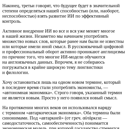
Наконец, третьи говорят, что будущее будет в значительной
степени определяться нашей способностью (или, наоборот,
неспособностью) взять развитие ИИ по эффективный
контроль.
Активное внедрение ИИ во все и вся уже меняет многое
в нашей жизни. Незаметно мы начинаем употреблять
множество новых слов, которые ранее нам были не известны
или которые имели иной смысл. В русскоязычный цифровой
и профессиональный оборот активно проникают англицизмы
по причине того, что многие ИИ-модели обучаются
на англоязычных данных. Впрочем, я не собираюсь
погружаться в крайне широкую тему лингвистики
и филологии.
Хочу остановиться лишь на одном новом термине, который
в последнее время стали употреблять экономисты, —
«автономная экономика». Строго говоря, указанный термин
не является новым. Просто у него появился новый смысл.
На протяжении многих веков он использовался наряду
с термином «автаркическая экономика». Оба термина были
синонимами. Под «автаркией» (от греч. αὐτάρκεια —
самодостаточность, самообеспеченность) понимается
экономическая модель, при которой государство стремится