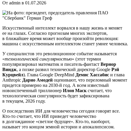
От admin в 01.07.2026
Искусственный интеллект ворвался в нашу жизнь и меняет
ее на глазах. Согласно прогнозам многих экспертов,
в ближайшее время может вообще произойти революция:
машина с искусственным интеллектом станет умнее человека.
У специалистов это революционное событие называется
«
технологической сингулярностью
» (этот термин
популяризировал математик и писатель-фантаст
Вернор
Виндж
, а позже развил технический директор Google
Рэй
Курцвейл
). Глава Google DeepMind
Демис Хассабис
и глава
Anthropic
Дарио Амодей
оценивают, что переломный момент
придется примерно на 2030-й год. А всем известный
новоиспеченный триллионер
Илон
Маск
считает, что
технологическая сингулярность будет зафиксирована
в текущем, 2026 году.
О последствиях ИИ для человечества сегодня говорят все.
Кто-то считает, что ИИ приведет человечество
в долгожданное «светлое будущее». Кто-то, наоборот,
называет это концом земной истории и апокалипсисом.