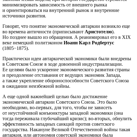
минимизировать зависимость от внешнего рынка
и ориентироваться на внутренний рынок и внутренние
источники развития.
Говорят, что понятие экономической автаркии возникло еще
во времена античности (приписывают
Аристотелю
).
Но позднее вышло из обращения. А реанимировал его в XIX
веке немецкий политэконом
Иоанн
Карл Родбертус
(1805−1875).
Практически идеи автаркической экономики были внедрены
в Советском Союзе в ходе довоенной индустриализации.
Ее целями было ускорение экономического развития страны
и преодоление отставания от ведущих экономик Запада,
а также укрепление обороноспособности Советского Союза
в ожидании неизбежной войны.
А еще одной важнейшей целью было достижение
экономической автаркии Советского Союза. Это было
необходимо, во-первых, для того, чтобы не зависеть
от неустойчивой конъюнктуры западной экономики (она
тогда переживала глубочайший кризис); во-вторых, обнулить
эффективность западных санкций против советского
государства. Накануне Великой Отечественной войны такая
автаркия, или автономия советской экономики была