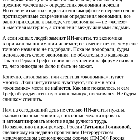
прежние «железные» определения экономики исчезли.
Но если вчитываться в достаточно аморфные и нередко очень
противоречивые современные определения экономики, все
равно приходишь к выводу, что экономика — не «железо»
и «мертвая материя», а отношения между живыми людьми.
А если живых людей заменят ИИ-агенты, то экономика
в привычном понимании исчезает; ее заменит нечто, чему еще
точного названия не подобрали. Пока не подобрали, будем
использовать слово экономика, но обязательно в кавычках.
Так что Герман Греф в своем выступлении на форуме назвал
то, чего никогда не было и быть не может.
Конечно, автономная, или агентная «экономика» пугает
многих. Люди интуитивно чувствуют, что им в этой
«экономике» места не найдется. Как мне показалось, и сам
Греф, обсуждая агентную «экономику», поеживался. Не будем
слишком спешить.
Нам на сегодняшний день не столько ИИ-агенты нужны,
сколько обычные машины, способные механизировать
и автоматизировать многие виды ручного труда.
По заявлению вице-премьера России
Татьяны Голиковой
,
сделанному на недавно прошедшем Петербургском
международном экономическом форуме (ПМЭФ) Россия