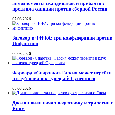
аплодисменты скандинавов и прибалтов
продлила санкции против сборной России
07.08.2026
Заговор в ФИФА: три конфедерации против
Инфантино
06.08.2026
Форвард «Спартака» Гарсия может перейти
в клуб-новичок турецкой Суперлиги
05.08.2026
Двалишвили начал подготовку к трилогии с
Яном