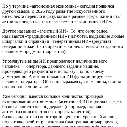
Но у термина «автономная экономика» сегодня появился
другой смысл. В 2026 году развитие искусственного
интеллекта перешло в фазу, когда в разные сферы жизни стал
активно внедряться так называемый «автономный ИИ».
Другое название: «агентный ИИ». То, что было ранее,
называется «традиционным ИИ» (чат‑боты, выдающие любые
шпаргалки и справки) и «генеративным ИИ» (результат
генерации может быть практически неотличим от созданного
человеком предмета творчества).
Упомянутые виды ИИ предполагают наличие живого
человека — оператора, дающего задание машине,
проверяющего результаты и используя их по своему
усмотрению. А вот автономный ИИ функционирует без
человека-оператора. Образно выражаясь, это машина, снятая
полностью с «привязи».
Уже сегодня имеется большое количество примеров
использования автономного (агентного) ИИ в разных сферах
бизнеса: клиентская поддержка (например, полная
автоматизация ответов на запросы клиентов),
бизнес‑аналитика (мониторинг цен, конкурентный анализ,
подготовка отчётов); логистика (выстраивание маршрутов,
управление складами отслеживание поставок); финансы