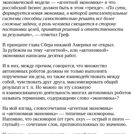
экономической модели — «агентной экономике» и что
российский бизнес должен быть в этом «тренде». «
По сути,
формируется новая экономика, в которой интеллектуальные
системы способны самостоятельно решать все более
сложные задачи, а роль человека смещается в сторону
постановки целей, принятия решений и ответственности
за результат
», — отметил Греф.
В принципе глава Сбера никакой Америки не открыл.
За рубежом на тему «агентной», или «автономной»
экономики написаны десятки работ.
И в них, между прочим, говорится, что множество
автономных роботов должны не только выполнять
порученные им дела, но также взаимодействовать между
собой, чувствовать друг друга, максимизировать общий
результат и т. п. Но можно ли эту сложную
и взаимосвязанную деятельность многих автономных роботов
называть терминами, содержащими слово «экономика»?
На мой взгляд, словосочетания «агентная экономика»
и «автономная экономика» — типичные оксюмороны.
Напомню, что оксюморон (от греч. oxys — острый и moros —
глупый) — сочетание слов, противоположных по значению.