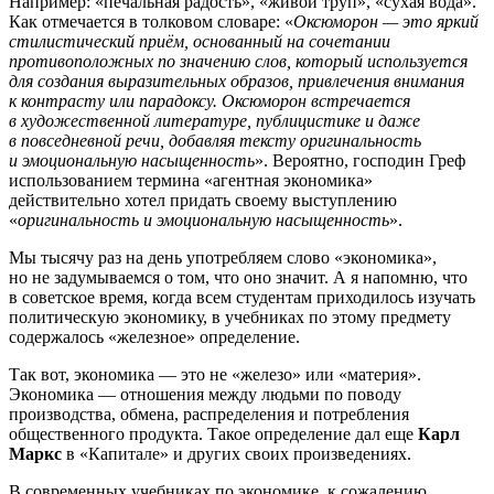
Например: «печальная радость», «живой труп», «сухая вода».
Как отмечается в толковом словаре: «
Оксюморон — это яркий
стилистический приём, основанный на сочетании
противоположных по значению слов, который используется
для создания выразительных образов, привлечения внимания
к контрасту или парадоксу. Оксюморон встречается
в художественной литературе, публицистике и даже
в повседневной речи, добавляя тексту оригинальность
и эмоциональную насыщенность
». Вероятно, господин Греф
использованием термина «агентная экономика»
действительно хотел придать своему выступлению
«
оригинальность и эмоциональную насыщенность
».
Мы тысячу раз на день употребляем слово «экономика»,
но не задумываемся о том, что оно значит. А я напомню, что
в советское время, когда всем студентам приходилось изучать
политическую экономику, в учебниках по этому предмету
содержалось «железное» определение.
Так вот, экономика — это не «железо» или «материя».
Экономика — отношения между людьми по поводу
производства, обмена, распределения и потребления
общественного продукта. Такое определение дал еще
Карл
Маркс
в «Капитале» и других своих произведениях.
В современных учебниках по экономике, к сожалению,