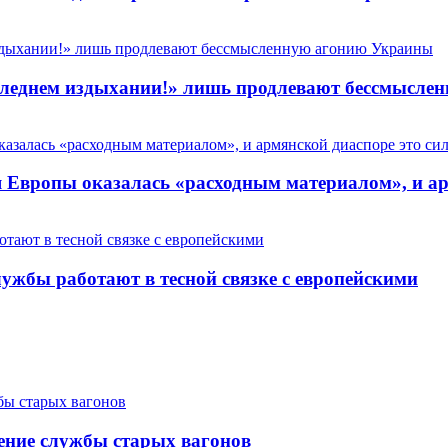
 последнем издыхании!» лишь продлевают бессмысл
Европы оказалась «расходным материалом», и арм
ужбы работают в тесной связке с европейскими
ение службы старых вагонов