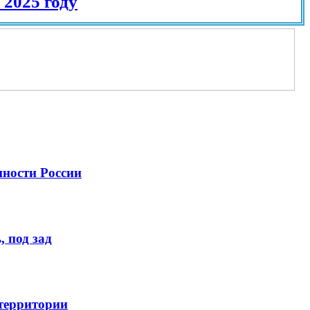
 году
нности России
 под зад
 территории