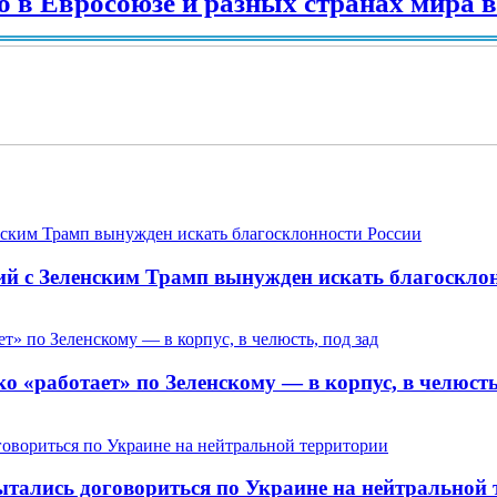
росоюзе и разных странах мира в 2025
ий с Зеленским Трамп вынужден искать благоскло
 «работает» по Зеленскому — в корпус, в челюсть,
пытались договориться по Украине на нейтральной