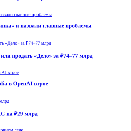
рынка» и назвали главные проблемы
ли продать «Дело» за ₽74–77 млрд
dia в OpenAI втрое
НС на ₽29 млрд