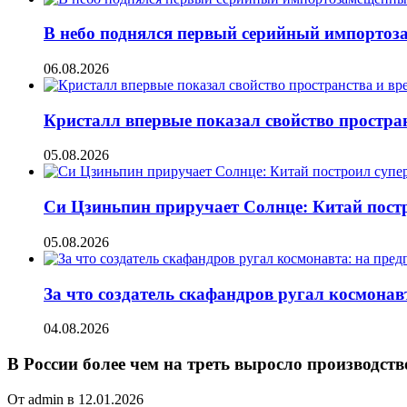
В небо поднялся первый серийный импорто
06.08.2026
Кристалл впервые показал свойство простран
05.08.2026
Си Цзиньпин приручает Солнце: Китай постр
05.08.2026
За что создатель скафандров ругал космонав
04.08.2026
В России более чем на треть выросло производст
От admin в 12.01.2026