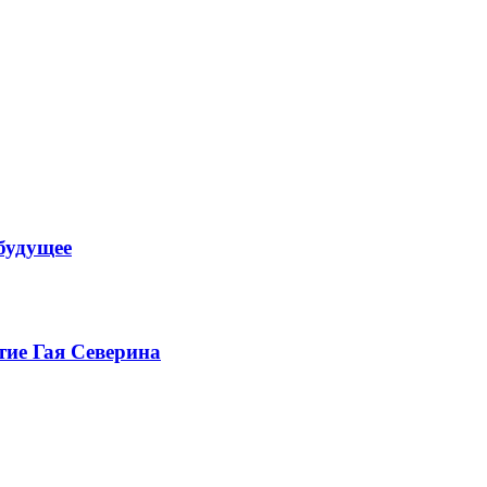
будущее
тие Гая Северина