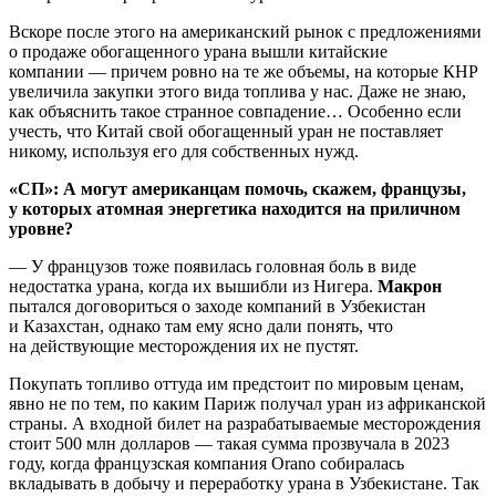
Вскоре после этого на американский рынок с предложениями
о продаже обогащенного урана вышли китайские
компании — причем ровно на те же объемы, на которые КНР
увеличила закупки этого вида топлива у нас. Даже не знаю,
как объяснить такое странное совпадение… Особенно если
учесть, что Китай свой обогащенный уран не поставляет
никому, используя его для собственных нужд.
«СП»: А могут американцам помочь, скажем, французы,
у которых атомная энергетика находится на приличном
уровне?
— У французов тоже появилась головная боль в виде
недостатка урана, когда их вышибли из Нигера.
Макрон
пытался договориться о заходе компаний в Узбекистан
и Казахстан, однако там ему ясно дали понять, что
на действующие месторождения их не пустят.
Покупать топливо оттуда им предстоит по мировым ценам,
явно не по тем, по каким Париж получал уран из африканской
страны. А входной билет на разрабатываемые месторождения
стоит 500 млн долларов — такая сумма прозвучала в 2023
году, когда французская компания Orano собиралась
вкладывать в добычу и переработку урана в Узбекистане. Так