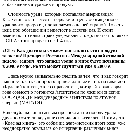
а обогащенный урановый продукт.
— Стоимость урана, который поставляет американцам
Казахстан, отличается на порядки от цены обогащенного
уранового продукта, поставляемого нашей страной. То есть
цена при обогащении вырастает в десятки раз. И стоит
заметить, что наша страна удерживает лидерство по поставкам
в США этого продукта с 2014 года.
«СП»: Как долго мы сможем поставлять этот продукт
за океан? Президент России на «Международной атомной
неделе» заявил, что запасы урана в мире будут исчерпаны
в 2090-е годы, но это может случиться уже в 2060-е.
— Здесь нужно внимательно следить за тем, что и как говорит
наш президент. Он просто привел данные из так называемой
«Красной книги», этого справочника, который каждые два
года совместно готовится Агентством по ядерной энергии
ОЭСР (АЯЭ) и Международным агентством по атомной
энергии (МАГАТЭ).
Над опубликованными там прогнозами по поводу урана
дружно хохотали ведущие специалисты-геологи. Потому что
«Красная книга», это собрание алармистских прогнозов, уже
неоднократно объявляла об исчерпании различных видов