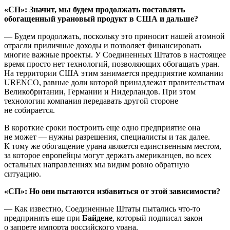
«СП»: Значит, мы будем продолжать поставлять
обогащенный урановый продукт в США и дальше?
— Будем продолжать, поскольку это приносит нашей атомной
отрасли приличные доходы и позволяет финансировать
многие важные проекты. У Соединенных Штатов в настоящее
время просто нет технологий, позволяющих обогащать уран.
На территории США этим занимается предприятие компании
URENCO, равные доли которой принадлежат правительствам
Великобритании, Германии и Нидерландов. При этом
технологии компания передавать другой стороне
не собирается.
В короткие сроки построить еще одно предприятие она
не может — нужны разрешения, специалисты и так далее.
К тому же обогащение урана является единственным местом,
за которое европейцы могут держать американцев, во всех
остальных направлениях мы видим ровно обратную
ситуацию.
«СП»: Но они пытаются избавиться от этой зависимости?
— Как известно, Соединенные Штаты пытались что-то
предпринять еще при
Байдене
, который подписал закон
о запрете импорта российского урана.