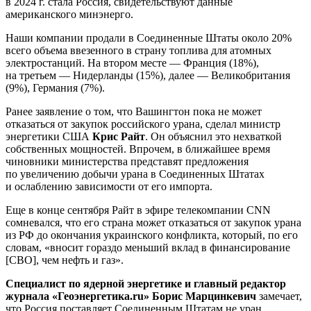
в 2024 г. стала Россия, свидетельствуют данные
американского минэнерго.
Наши компании продали в Соединенные Штаты около 20%
всего объема ввезенного в страну топлива для атомных
электростанций. На втором месте — Франция (18%),
на третьем — Нидерланды (15%), далее — Великобритания
(9%), Германия (7%).
Ранее заявление о том, что Вашингтон пока не может
отказаться от закупок российского урана, сделал министр
энергетики США
Крис Райт
. Он объяснил это нехваткой
собственных мощностей. Впрочем, в ближайшее время
чиновники министерства представят предложения
по увеличению добычи урана в Соединенных Штатах
и ослаблению зависимости от его импорта.
Еще в конце сентября Райт в эфире телекомпании CNN
сомневался, что его страна может отказаться от закупок урана
из РФ до окончания украинского конфликта, который, по его
словам, «вносит гораздо меньший вклад в финансирование
[СВО], чем нефть и газ».
Специалист по ядерной энергетике и главный редактор
журнала «Геоэнергетика.ru» Борис Марцинкевич
замечает,
что Россия поставляет Соединенным Штатам не уран,