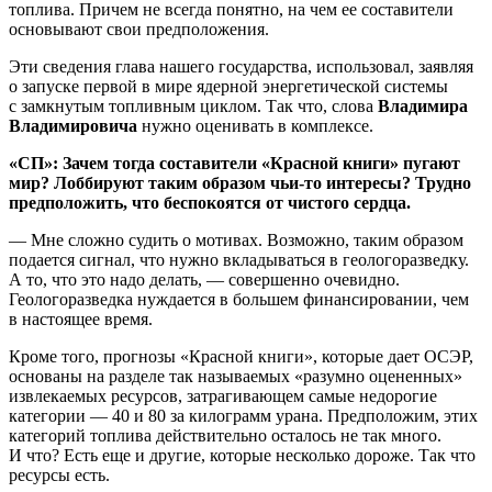
топлива. Причем не всегда понятно, на чем ее составители
основывают свои предположения.
Эти сведения глава нашего государства, использовал, заявляя
о запуске первой в мире ядерной энергетической системы
с замкнутым топливным циклом. Так что, слова
Владимира
Владимировича
нужно оценивать в комплексе.
«СП»: Зачем тогда составители «Красной книги» пугают
мир? Лоббируют таким образом чьи-то интересы? Трудно
предположить, что беспокоятся от чистого сердца.
— Мне сложно судить о мотивах. Возможно, таким образом
подается сигнал, что нужно вкладываться в геологоразведку.
А то, что это надо делать, — совершенно очевидно.
Геологоразведка нуждается в большем финансировании, чем
в настоящее время.
Кроме того, прогнозы «Красной книги», которые дает ОСЭР,
основаны на разделе так называемых «разумно оцененных»
извлекаемых ресурсов, затрагивающем самые недорогие
категории — 40 и 80 за килограмм урана. Предположим, этих
категорий топлива действительно осталось не так много.
И что? Есть еще и другие, которые несколько дороже. Так что
ресурсы есть.