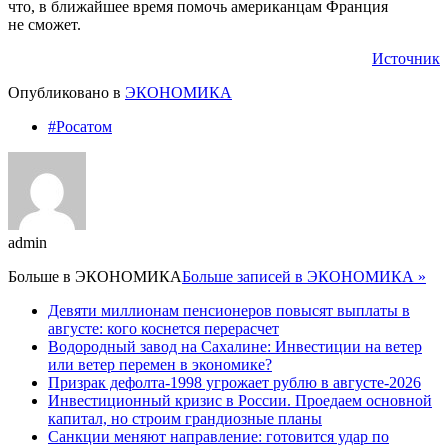
что, в ближайшее время помочь американцам Франция
не сможет.
Источник
Опубликовано в
ЭКОНОМИКА
#Росатом
admin
Больше в
ЭКОНОМИКА
Больше записей в ЭКОНОМИКА »
Девяти миллионам пенсионеров повысят выплаты в
августе: кого коснется перерасчет
Водородный завод на Сахалине: Инвестиции на ветер
или ветер перемен в экономике?
Призрак дефолта-1998 угрожает рублю в августе-2026
Инвестиционный кризис в России. Проедаем основной
капитал, но строим грандиозные планы
Санкции меняют направление: готовится удар по