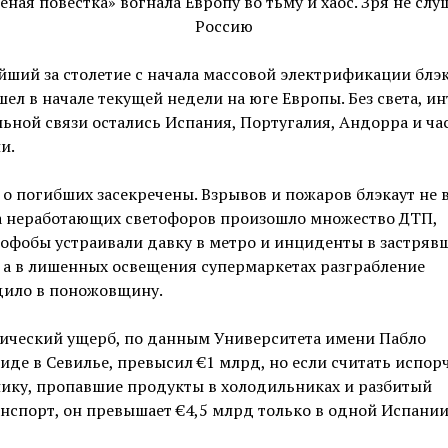
ший за столетие с начала массовой электрификации блэ
ел в начале текущей недели на юге Европы. Без света, и
ьной связи остались Испания, Португалия, Андорра и ча
и.
о погибших засекречены. Взрывов и пожаров блэкаут не 
за неработающих светофоров произошло множество ДТП,
офобы устраивали давку в метро и инциденты в застряв
 а в лишенных освещения супермаркетах разграбление
дило в поножовщину.
ический ущерб, по данным Университета имени Пабло
иде в Севилье, превысил €1 млрд, но если считать испо
ику, пропавшие продукты в холодильниках и разбитый
нспорт, он превышает €4,5 млрд только в одной Испании