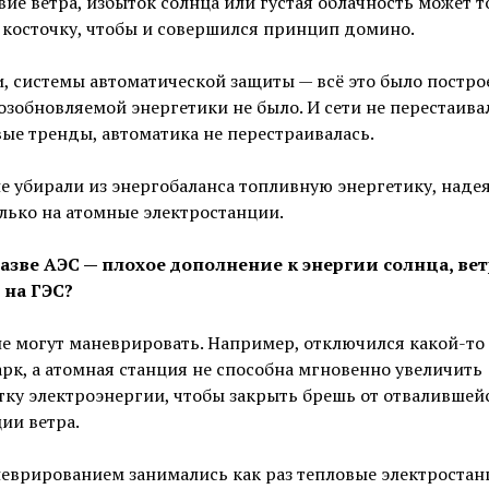
вие ветра, избыток солнца или густая облачность может 
косточку, чтобы и совершился принцип домино.
и, системы автоматической защиты — всё это было постро
озобновляемой энергетики не было. И сети не перестаива
ые тренды, автоматика не перестраивалась.
е убирали из энергобаланса топливную энергетику, наде
лько на атомные электростанции.
Разве АЭС — плохое дополнение к энергии солнца, вет
 на ГЭС?
е могут маневрировать. Например, отключился какой-то
рк, а атомная станция не способна мгновенно увеличить
ку электроэнергии, чтобы закрыть брешь от отвалившей
ии ветра.
еврированием занимались как раз тепловые электростан