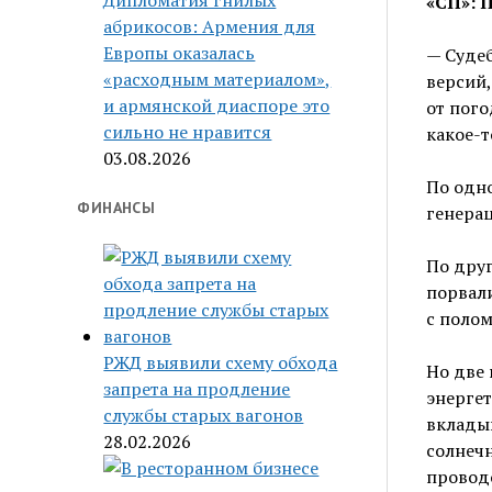
Дипломатия гнилых
«СП»: 
абрикосов: Армения для
Европы оказалась
— Суде
«расходным материалом»,
версий,
и армянской диаспоре это
от пого
сильно не нравится
какое-т
03.08.2026
По одно
ФИНАНСЫ
генерац
По друг
порвали
с полом
РЖД выявили схему обхода
Но две 
запрета на продление
энергет
службы старых вагонов
вклады
28.02.2026
солнечн
проводо