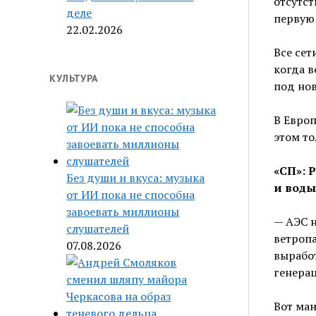
отсутст
деле
первую 
22.02.2026
Все сет
когда в
КУЛЬТУРА
под нов
В Европ
этом то
«СП»: 
Без души и вкуса: музыка
и воды
от ИИ пока не способна
завоевать миллионы
— АЭС н
слушателей
ветропа
07.08.2026
выработ
генерац
Вот ман