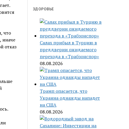
гает.
ЗДОРОВЬЕ
овится
, что
, иначе
Салах прибыл в Турцию в
й отказ
преддверии ожидаемого
перехода в «Трабзонспор»
08.08.2026
Больше
й
Трамп опасается, что
Украина однажды нападет
на США
ось.
08.08.2026
или