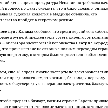
дний день апреля прокуратура Испании потребовала нач
й процесс по факту блэкаута, что и было сделано, однако
льная судебная коллегия в Мадриде объявила, что
тельство пройдет в секретном режиме.
осе Луис Калама
сообщил, что среди версий есть сабот
орые другие. А председатель совета директоров компани
ca — оператора электросетей королевства
Беатрис Корред
, что происшествие не связано с полным переходом стра
ную энергетику, о котором было торжественно объявлено
ля.
ем, ещё 16 апреля многие эксперты по электроэнергетик
ли с предположением, что отныне, благодаря переходу
остью безуглеродную генерацию электричества, блэкауты
.
 чтобы прервать блэкаут, южным странам Европы пришл
ь газ и запустить те тепловые электростанции, которые е