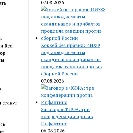
07.08.2026
ать
аж
Хоккей без правил: ИИХФ
и Red
под аплодисменты
ор
скандинавов и прибалтов
ны
продлила санкции против
сборной России
07.08.2026
е
 станут
Заговор в ФИФА: три
конфедерации против
Инфантино
ось
06.08.2026
щё