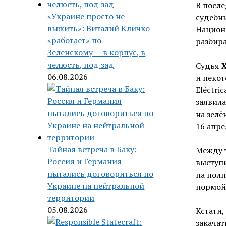
В после
«Украине просто не
судебны
выжить»: Виталий Кличко
Национа
«работает» по
разбира
Зеленскому — в корпус, в
челюсть, под зад
Судья
Х
06.08.2026
и некот
Eléctri
заявила
на зелё
16 апре
Тайная встреча в Баку:
Между т
Россия и Германия
выступи
пытались договориться по
на полн
Украине на нейтральной
нормой
территории
05.08.2026
Кстати,
закачат