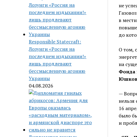
не успе
Газовоз
в местн
повыше
до кото
Responsible Statecraft:
Лозунги «Россия на
О том, 
последнем издыхании!»
энергет
лишь продлевают
на суще
бессмысленную агонию
Фонда 
Украины
Юшко
04.08.2026
— Вопр
нельзя 
16 апре
было бы
и пробл