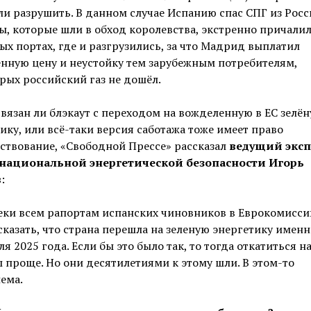
ли разрушить. В данном случае Испанию спас СПГ из Росс
ы, которые шли в обход королевства, экстренно причали
ых портах, где и разгрузились, за что Мадрид выплатил
нную цену и неустойку тем зарубежным потребителям,
рых российский газ не дошёл.
связан ли блэкаут с переходом на вожделенную в ЕС зелё
ику, или всё-таки версия саботажа тоже имеет право
ствование, «Свободной Прессе» рассказал
ведущий эксп
национальной энергетической безопасности Игорь
в
:
еки всем рапортам испанских чиновников в Еврокомисси
сказать, что страна перешла на зеленую энергетику именн
ля 2025 года. Если бы это было так, то тогда откатиться н
 проще. Но они десятилетиями к этому шли. В этом-то
ема.