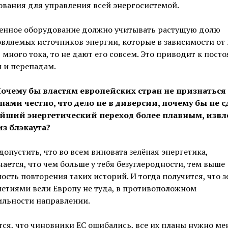
вания для управления всей энергосистемой.
енное оборудование должно учитывать растущую долю
вляемых источников энергии, которые в зависимости от
 много тока, то не дают его совсем. Это приводит к пос
 и перепадам.
Почему бы властям европейских стран не признаться
нами честно, что дело не в диверсии, почему бы не с
йший энергетический переход более плавным, извл
из блэкаута?
допустить, что во всем виновата зелёная энергетика,
чается, что чем больше у тебя безуглеродности, тем выше
ость повторения таких историй. И тогда получится, что 
етиями вели Европу не туда, в противоположном
ильности направлении.
ся, что чиновники ЕС ошибались, все их планы нужно ме