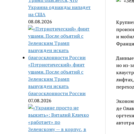
Трамп опасается, что
Украина однажды нападет
на США
08.08.2026
Крупней
произош
и мобил
Франци
Данные 
«Пэтриотический» финт
но из-
ушами. После объятий с
клаустр
Зеленским Трамп
лифтах,
вынужден искать
перехо
благосклонности России
07.08.2026
Эконом
де Олав
оргтехн
автотра