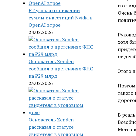
и от ид
FT узнала о снижении
Очень б
суммы инвестиций Nvidia в
полити
OpenAI втрое
24.02.2026
Руковод
хотя бы
придетс
от дешё
Основатель Zenden
сообщил о претензиях ФНС
Этого н
на ₽29 млрд
23.02.2026
Поэтому
такого 
дорогой
В реаль
Основатель Zenden
Возобно
рассказал о статусе
Метеоро
свидетеля в уголовном