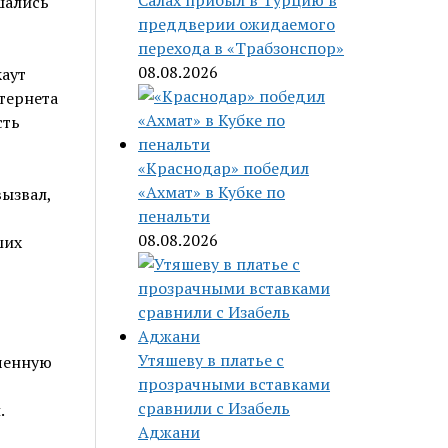
Салах прибыл в Турцию в
преддверии ожидаемого
перехода в «Трабзонспор»
08.08.2026
каут
нтернета
сть
«Краснодар» победил
«Ахмат» в Кубке по
вызвал,
пенальти
08.08.2026
ших
Утяшеву в платье с
рченную
прозрачными вставками
сравнили с Изабель
.
Аджани