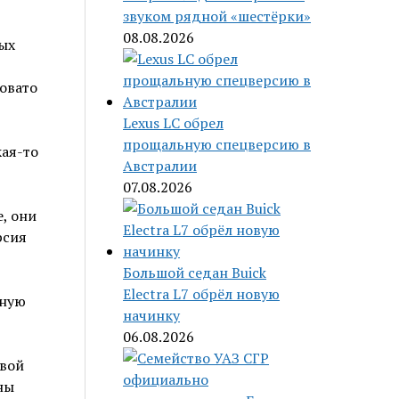
звуком рядной «шестёрки»
08.08.2026
ых
новато
Lexus LC обрел
прощальную спецверсию в
кая-то
Австралии
07.08.2026
, они
рсия
Большой седан Buick
Electra L7 обрёл новую
ёную
начинку
06.08.2026
овой
ны