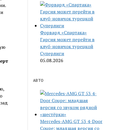
ии.
ли
Форвард «Спартака»
Гарсия может перейти в
клуб-новичок турецкой
ную
Суперлиги
05.08.2026
ерт
АВТО
ю,
о
азад
Mercedes-AMG GT 53 4-Door
Coupe: младшая версия со