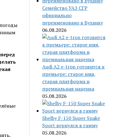
Семейство УАЗ СГР
официально
переименовано в Буханку
 погоды
06.08.2026
тоянным
 перед
делать
Audi A2 e-tron готовится к
екая
премьере: старое имя,
старая платформа и
премиальная наценка
05.08.2026
зелёные
Shelby F-150 Super Snake
Sport вернулся в гамму
05.08.2026
нять,