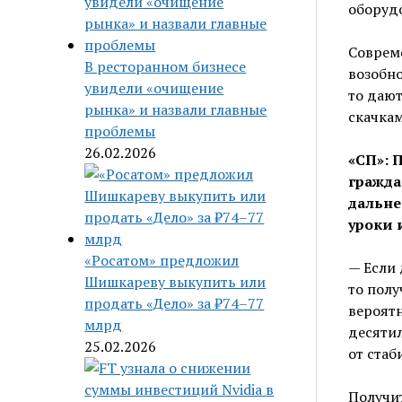
оборудо
Соврем
В ресторанном бизнесе
возобно
увидели «очищение
то дают
рынка» и назвали главные
скачкам
проблемы
26.02.2026
«СП»: 
гражда
дальне
уроки 
«Росатом» предложил
— Если 
Шишкареву выкупить или
то полу
продать «Дело» за ₽74–77
вероятн
млрд
десятил
25.02.2026
от стаб
Получит