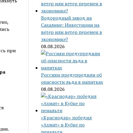
толкнуть
Водородный завод на
ено,
Сахалине: Инвестиции на
лись
ветер или ветер перемен в
экономике?
08.08.2026
ясь при
ра
Россиян предупредили об
опасности льда в напитках
08.08.2026
ся
«Краснодар» победил
«Ахмат» в Кубке по
ции.
пенальти