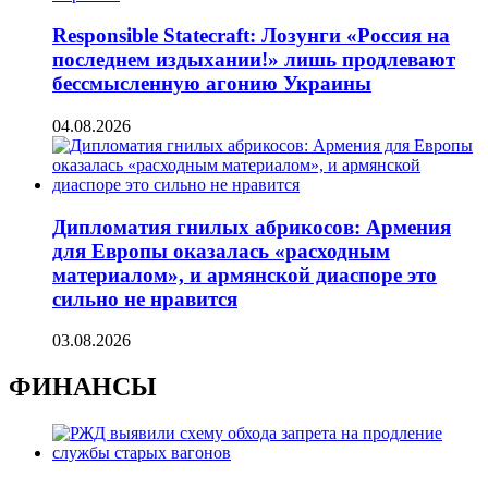
Responsible Statecraft: Лозунги «Россия на
последнем издыхании!» лишь продлевают
бессмысленную агонию Украины
04.08.2026
Дипломатия гнилых абрикосов: Армения
для Европы оказалась «расходным
материалом», и армянской диаспоре это
сильно не нравится
03.08.2026
ФИНАНСЫ