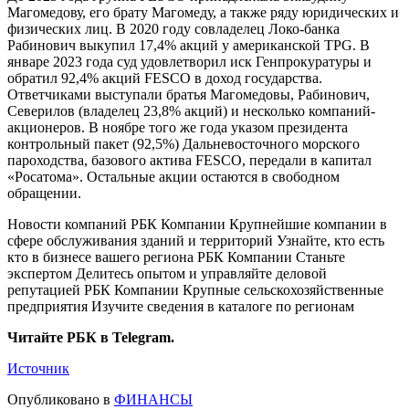
Магомедову, его брату Магомеду, а также ряду юридических и
физических лиц. В 2020 году совладелец Локо-банка
Рабинович выкупил 17,4% акций у американской TPG. В
январе 2023 года суд удовлетворил иск Генпрокуратуры и
обратил 92,4% акций FESCO в доход государства.
Ответчиками выступали братья Магомедовы, Рабинович,
Северилов (владелец 23,8% акций) и несколько компаний-
акционеров. В ноябре того же года указом президента
контрольный пакет (92,5%) Дальневосточного морского
пароходства, базового актива FESCO, передали в капитал
«Росатома». Остальные акции остаются в свободном
обращении.
Новости компаний РБК Компании Крупнейшие компании в
сфере обслуживания зданий и территорий Узнайте, кто есть
кто в бизнесе вашего региона
РБК Компании Станьте
экспертом Делитесь опытом и управляйте деловой
репутацией
РБК Компании Крупные сельскохозяйственные
предприятия Изучите сведения в каталоге по регионам
Читайте РБК в Telegram.
Источник
Опубликовано в
ФИНАНСЫ