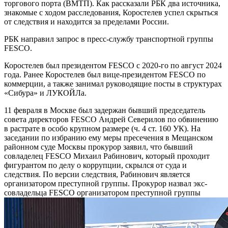
торгового порта (ВМТП). Как рассказали РБК два источника,
знакомые с ходом расследования, Коростелев успел скрыться
от следствия и находится за пределами России.
РБК направил запрос в пресс-службу транспортной группы
FESCO.
Коростелев был президентом FESCO с 2020-го по август 2024
года. Ранее Коростелев был вице-президентом FESCO по
коммерции, а также занимал руководящие посты в структурах
«Сибура» и ЛУКОЙЛа.
11 февраля в Москве был задержан бывший председатель
совета директоров FESCO Андрей Северилов по обвинению
в растрате в особо крупном размере (ч. 4 ст. 160 УК). На
заседании по избранию ему меры пресечения в Мещанском
районном суде Москвы прокурор заявил, что бывший
совладелец FESCO Михаил Рабинович, который проходит
фигурантом по делу о коррупции, скрылся от суда и
следствия. По версии следствия, Рабинович является
организатором преступной группы.
Прокурор назвал экс-
совладельца FESCO организатором преступной группы