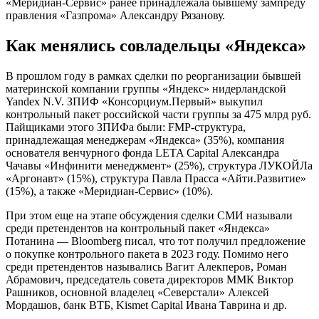
«Меридиан-Сервис» ранее принадлежала бывшему зампреду
правления «Газпрома» Александру Рязанову.
Как менялись совладельцы «Яндекса»
В прошлом году в рамках сделки по реорганизации бывшей
материнской компании группы «Яндекс» нидерландской
Yandex N.V. ЗПИФ «Консорциум.Первый» выкупил
контрольный пакет российской части группы за 475 млрд руб.
Пайщиками этого ЗПИФа были: FMP-структура,
принадлежащая менеджерам «Яндекса» (35%), компания
основателя венчурного фонда LETA Capital Александра
Чачавы «Инфинити менеджмент» (25%), структура ЛУКОЙЛа
«Аргонавт» (15%), структура Павла Прасса «Айти.Развитие»
(15%), а также «Меридиан-Сервис» (10%).
При этом еще на этапе обсуждения сделки СМИ называли
среди претендентов на контрольный пакет «Яндекса»
Потанина — Bloomberg писал, что тот получил предложение
о покупке контрольного пакета в 2023 году. Помимо него
среди претендентов назывались Вагит Алекперов, Роман
Абрамович, председатель совета директоров ММК Виктор
Рашников, основной владелец «Северстали» Алексей
Мордашов, банк ВТБ, Kismet Capital Ивана Таврина и др.