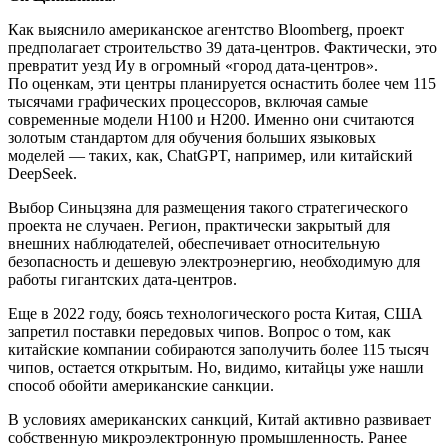
Как выяснило американское агентство Bloomberg, проект
предполагает строительство 39 дата-центров. Фактически, это
превратит уезд Иу в огромный «город дата-центров».
По оценкам, эти центры планируется оснастить более чем 115
тысячами графических процессоров, включая самые
современные модели H100 и H200. Именно они считаются
золотым стандартом для обучения больших языковых
моделей — таких, как, ChatGPT, например, или китайский
DeepSeek.
Выбор Синьцзяна для размещения такого стратегического
проекта не случаен. Регион, практически закрытый для
внешних наблюдателей, обеспечивает относительную
безопасность и дешевую электроэнергию, необходимую для
работы гигантских дата-центров.
Еще в 2022 году, боясь технологического роста Китая, США
запретил поставки передовых чипов. Вопрос о том, как
китайские компании собираются заполучить более 115 тысяч
чипов, остается открытым. Но, видимо, китайцы уже нашли
способ обойти американские санкции.
В условиях американских санкций, Китай активно развивает
собственную микроэлектронную промышленность. Ранее