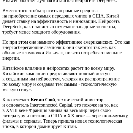
Huawei работает лучшая китайская нейросеть DeepSeek.
Вместо того чтобы тратить огромные средства
на приобретение самых передовых чипов в США, Китай
делает ставку на эффективность и инновации. Нейросеть
DeepSeek, как с завистью отмечают западные эксперты,
требует менее мощного оборудования.
Но при этом она намного эффективнее американских. Это как
энергосберегающие лампочки: они светятся так же, как
обычные «лампочки Ильича», но зато потребляют меньше
энергии.
Китайское влияние в нейросетях растет по всему миру.
Китайские компании предоставляют полный доступ
к созданным им нейросетям, ускоряя их распространение
по всему миру и создавая тем самым «технологическую
мягкую силу».
Как отмечает
Кевин Сюй
, технический инвестор
и основатель Interconnected Capital, это похоже на то, как
в XVIII веке Франция влияла на весь мир через свою
литературу и поэзию, а США в XX веке — через поп-музыку,
фильмы и сериалы. Теперь пришла новая технологическая
эпоха, в которой доминирует Китай.