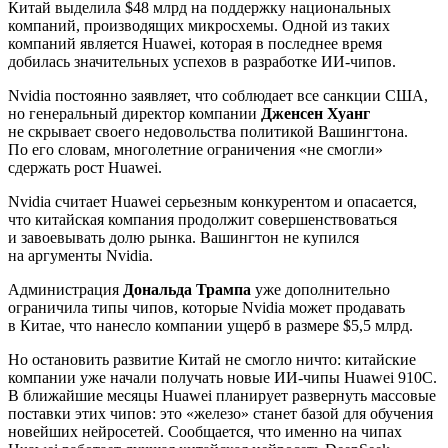
Китай выделила $48 млрд на поддержку национальных
компаний, производящих микросхемы. Одной из таких
компаний является Huawei, которая в последнее время
добилась значительных успехов в разработке ИИ-чипов.
Nvidia постоянно заявляет, что соблюдает все санкции США,
но генеральный директор компании
Дженсен Хуанг
не скрывает своего недовольства политикой Вашингтона.
По его словам, многолетние ограничения «не смогли»
сдержать рост Huawei.
Nvidia считает Huawei серьезным конкурентом и опасается,
что китайская компания продолжит совершенствоваться
и завоевывать долю рынка. Вашингтон не купился
на аргументы Nvidia.
Администрация
Дональда Трампа
уже дополнительно
ограничила типы чипов, которые Nvidia может продавать
в Китае, что нанесло компании ущерб в размере $5,5 млрд.
Но остановить развитие Китай не смогло ничто: китайские
компании уже начали получать новые ИИ-чипы Huawei 910C.
В ближайшие месяцы Huawei планирует развернуть массовые
поставки этих чипов: это «железо» станет базой для обучения
новейших нейросетей. Сообщается, что именно на чипах