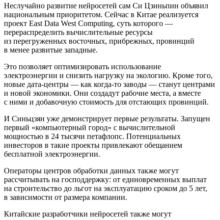
Неслучайно развитие нейросетей сам Си Цзиньпин объявил
национальным приоритетом. Сейчас в Китае реализуется
проект East Data West Computing, суть которого —
перераспределить вычислительные ресурсы
из перегруженных восточных, прибрежных, провинций
в менее развитые западные.
Это позволяет оптимизировать использование
электроэнергии и снизить нагрузку на экологию. Кроме того,
новые дата-центры — как когда-то заводы — станут центрами
и новой экономики. Они создадут рабочие места, а вместе
с ними и добавочную стоимость для отстающих провинций.
И Синьцзян уже демонстрирует первые результаты. Запущен
первый «компьютерный город» с вычислительной
мощностью в 24 тысячи петафлопс. Потенциальных
инвесторов в такие проекты привлекают обещанием
бесплатной электроэнергии.
Операторы центров обработки данных также могут
рассчитывать на господдержку: от единовременных выплат
на строительство до льгот на эксплуатацию сроком до 5 лет,
в зависимости от размера компании.
Китайские разработчики нейросетей также могут