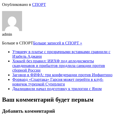
Опубликовано в
СПОРТ
admin
Больше в
СПОРТ
Больше записей в СПОРТ »
Утяшеву в платье с прозрачными вставками сравнили с
Изабель Аджани
Хоккей без правил: ИИХФ под аплодисменты
скандинавов и прибалтов продлила санкции против
сборной России
Заговор в ФИФА: три конфедерации против Инфантино
Форвард «Спартака» Гарсия может перейти в клуб-
новичок турецкой Суперлиги
Двалишвили начал подготовку к трилогии с Яном
Ваш комментарий будет первым
Добавить комментарий