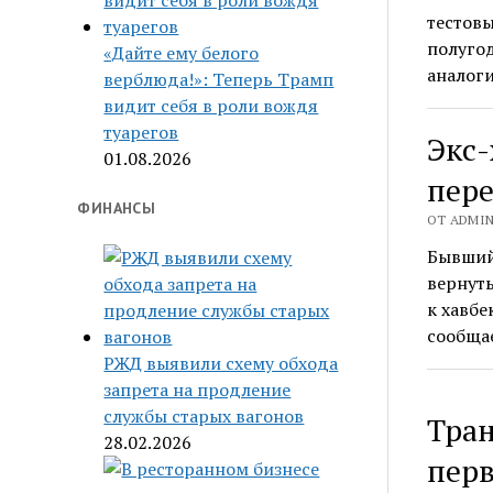
тестовы
полугод
«Дайте ему белого
аналог
верблюда!»: Теперь Трамп
видит себя в роли вождя
туарегов
Экс-
01.08.2026
пере
ФИНАНСЫ
ОТ ADMIN 
Бывший
вернуть
к хавбе
сообщае
РЖД выявили схему обхода
запрета на продление
службы старых вагонов
Тран
28.02.2026
пер