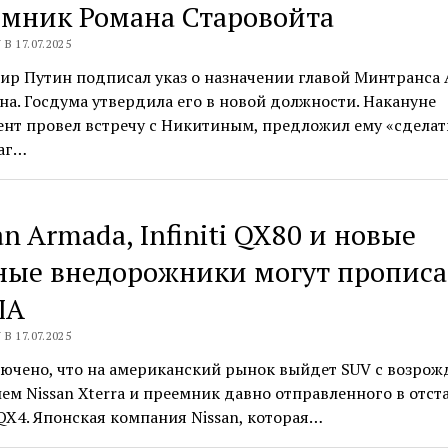
емник Романа Старовойта
В 17.07.2025
ир Путин подписал указ о назначении главой Минтранса
а. Госдума утвердила его в новой должности. Накануне
нт провел встречу с Никитиным, предложил ему «сделат
аг…
an Armada, Infiniti QX80 и новые
ные внедорожники могут прописа
ША
В 17.07.2025
лючено, что на американский рынок выйдет SUV с возро
ем Nissan Xterra и преемник давно отправленного в отст
i QX4. Японская компания Nissan, которая…