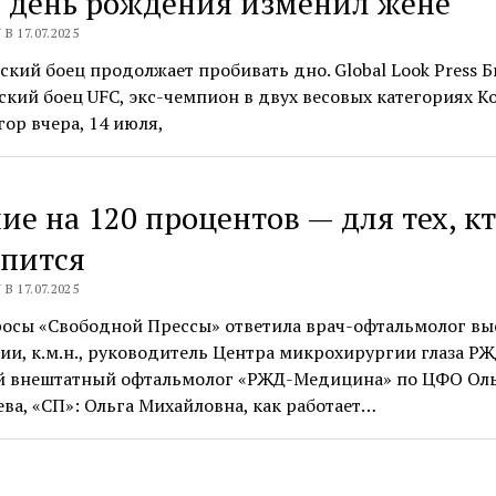
 день рождения изменил жене
В 17.07.2025
кий боец продолжает пробивать дно. Global Look Press 
кий боец UFC, экс-чемпион в двух весовых категориях К
ор вчера, 14 июля,
ие на 120 процентов — для тех, кт
опится
В 17.07.2025
росы «Свободной Прессы» ответила врач-офтальмолог в
ии, к.м.н., руководитель Центра микрохирургии глаза РЖ
й внештатный офтальмолог «РЖД-Медицина» по ЦФО Ол
ва, «СП»: Ольга Михайловна, как работает…