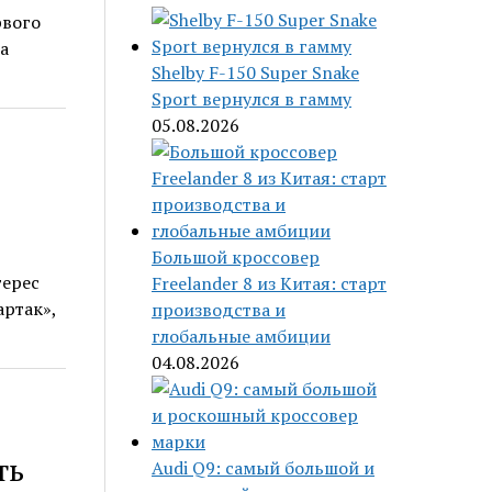
рвого
а
Shelby F-150 Super Snake
Sport вернулся в гамму
05.08.2026
Большой кроссовер
терес
Freelander 8 из Китая: старт
артак»,
производства и
глобальные амбиции
04.08.2026
ть
Audi Q9: самый большой и