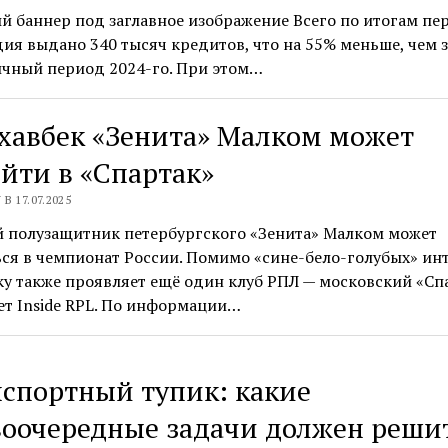
й баннер под заглавное изображение Всего по итогам пе
ия выдано 340 тысяч кредитов, что на 55% меньше, чем з
ичный период 2024-го. При этом…
хавбек «Зенита» Малком может
йти в «Спартак»
В 17.07.2025
 полузащитник петербургского «Зенита» Малком может
ся в чемпионат России. Помимо «сине-бело-голубых» ин
ку также проявляет ещё один клуб РПЛ — московский «Сп
т Inside RPL. По информации…
спортный тупик: какие
воочередные задачи должен реши