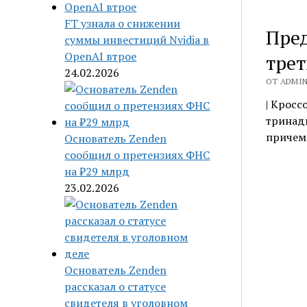
FT узнала о снижении
Пред
суммы инвестиций Nvidia в
OpenAI втрое
трет
24.02.2026
ОТ ADMIN 
| Кросс
тринадц
причем 
Основатель Zenden
сообщил о претензиях ФНС
на ₽29 млрд
23.02.2026
Основатель Zenden
рассказал о статусе
свидетеля в уголовном