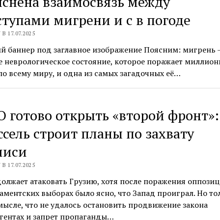
снена взаимосвязь между
тупами мигрени и с в погоде
В 17.07.2025
й баннер под заглавное изображение Поясним: мигрень 
 неврологическое состояние, которое поражает миллион
о всему миру, и одна из самых загадочных её…
 готово открыть «второй фронт»:
сель строит планы по захвату
лиси
В 17.07.2025
олжает атаковать Грузию, хотя после поражения оппози
аментских выборах было ясно, что Запад проиграл. Но то
мысле, что не удалось остановить продвижение закона
гентах и запрет пропаганды…