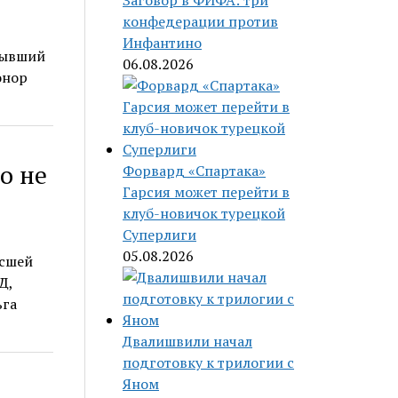
Заговор в ФИФА: три
конфедерации против
Инфантино
Бывший
06.08.2026
онор
о не
Форвард «Спартака»
Гарсия может перейти в
клуб-новичок турецкой
Суперлиги
05.08.2026
ысшей
Д,
ьга
Двалишвили начал
подготовку к трилогии с
Яном