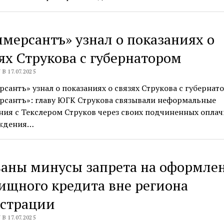
мерсантъ» узнал о показаниях о
ях Струкова с губернатором
В 17.07.2025
сантъ» узнал о показаниях о связях Струкова с губернат
рсантъ»: главу ЮГК Струкова связывали неформальные
ия с Текслером Струков через своих подчиненных оплач
ждения…
ваны минусы запрета на оформле
щного кредита вне региона
истрации
В 17.07.2025