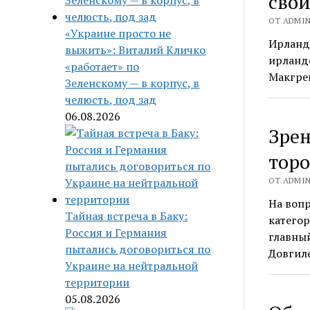
свой
ОТ ADMIN 
«Украине просто не
Ирландс
выжить»: Виталий Кличко
ирландс
«работает» по
Макгрег
Зеленскому — в корпус, в
челюсть, под зад
06.08.2026
Зрен
тор
ОТ ADMIN 
На воп
Тайная встреча в Баку:
категор
Россия и Германия
главны
пытались договориться по
Довгиле
Украине на нейтральной
территории
05.08.2026