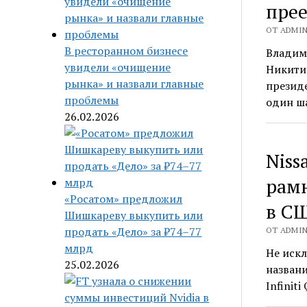
пре
ОТ ADMIN 
В ресторанном бизнесе
Владим
увидели «очищение
Никитин
рынка» и назвали главные
президе
проблемы
один ш
26.02.2026
Niss
рам
«Росатом» предложил
в С
Шишкареву выкупить или
продать «Дело» за ₽74–77
ОТ ADMIN 
млрд
Не иск
25.02.2026
названи
Infinit