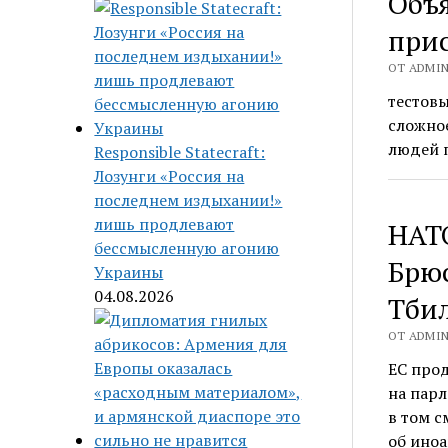
Объя
прис
ОТ ADMIN 
тестовы
сложное
людей п
Responsible Statecraft:
Лозунги «Россия на
последнем издыхании!»
лишь продлевают
НАТО
бессмысленную агонию
Брюс
Украины
04.08.2026
Тби
ОТ ADMIN 
ЕС прод
на парл
в том с
об иноа