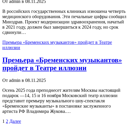
От admin в 08.11.2025
В российских государственных клиниках изношена четверть
медицинского оборудования. Эти печальные цифры сообщил
Минздрав. Проект модернизации здравоохранения, начатый
в 2021 году, должен был завершиться к 2024 году, но срок
сдвинули…
Премьера «Бременских музыкантов» пройдет в Театре
иллюзии
Премьера «Бременских музыкантов»
пройдет в Театре иллюзии
От admin в 08.11.2025
Осень 2025 года преподнесет жителям Москвы настоящий
подарок —14, 15 и 16 ноября Московский театр иллюзии
представит премьеру музыкального шоу-спектакля
«Бременские музыканты» в постановке заслуженного
артиста РФ Владимира Жукова.…
Пагинация
1
2
Далее
записей