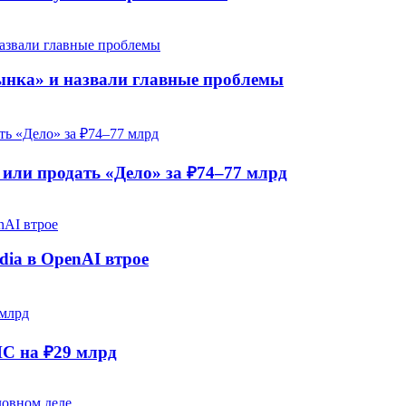
рынка» и назвали главные проблемы
ли продать «Дело» за ₽74–77 млрд
dia в OpenAI втрое
НС на ₽29 млрд