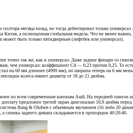
полтора месяца назад, но тогда дебютировал только универсал 
ка Китая, а полноценная глобальная модель. Что не менее важно
on может быть только пятидверным (лифтбек или универсал).
н точно так же, как и универсал. Даже задние фонари со сквоз
ым, чем универсал: коэффициент Cd — 0,23 против 0,25. То ест
ал на 60 мм длиннее (4999 мм), но ширина теперь на 6 мм мень
плектации колеса имеют диаметр от 18 до 21 дюйма.
рмлен по всем современным канонам Audi. На передней панели ш
а доплату предложен третий экран диагональю 10,9 дюйма пере
осистема Bang & Olufsen с объемным звучанием (16 либо 20 дин
 а спинка заднего дивана складывается в пропорции 40:20:40.