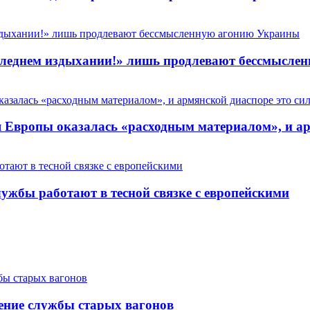
 последнем издыхании!» лишь продлевают бессмысл
Европы оказалась «расходным материалом», и арм
ужбы работают в тесной связке с европейскими
ение службы старых вагонов