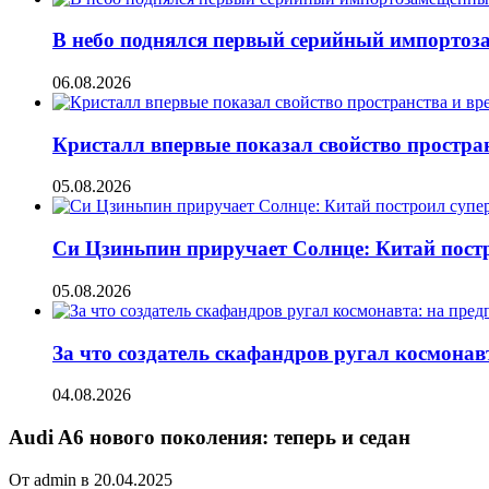
В небо поднялся первый серийный импорто
06.08.2026
Кристалл впервые показал свойство простран
05.08.2026
Си Цзиньпин приручает Солнце: Китай постр
05.08.2026
За что создатель скафандров ругал космонав
04.08.2026
Audi A6 нового поколения: теперь и седан
От admin в 20.04.2025