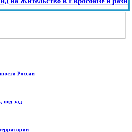
на Жительство в Евросоюзе и разных ст
нности России
 под зад
 территории