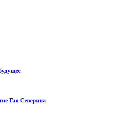
будущее
тие Гая Северина