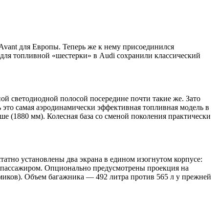
Avant для Европы. Теперь же к нему присоединился
, для топливной «шестерки» в Audi сохранили классический
ной светодиодной полосой посередине почти такие же. Зато
ь это самая аэродинамически эффективная топливная модель в
ше (1880 мм). Колесная база со сменой поколения практически
татно установлены два экрана в едином изогнутом корпусе:
д пассажиром. Опционально предусмотрены проекция на
амиков). Объем багажника — 492 литра против 565 л у прежней