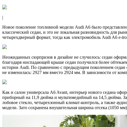
|
Новое поколение топливной модели Audi A6 было представлено 
классический седан, и это не локальная разновидность для рын
четырехдверный формат, тогда как электромобиль Audi A6 e-tr
Неожиданных сюрпризов в дизайне не случилось: седан оформле
благодаря ниспадающей крыше седан получился более обтекаем
истории Audi. По сравнению с предыдущим поколением седан ст
не изменилась: 2927 мм вместо 2924 мм. В зависимости от ком
Как и салон универсала A6 Avant, интерьер нового седана офо
приборный на 11,9 дюйма и мультимедийный на 14,5 дюйма. З
лобовое стекло, четырехзонный климат-контроль, а также ауди
модели. Зато сохранена внушительная ширина отсека (1050 мм),