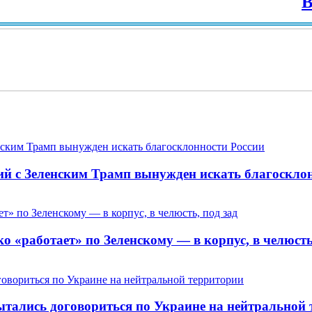
Вид 
ий с Зеленским Трамп вынужден искать благоскло
 «работает» по Зеленскому — в корпус, в челюсть,
пытались договориться по Украине на нейтральной