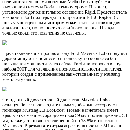
сочетаются с черными колесами Method и патрубками
выхлопной системы Borla в темном хроме. Наконец,
установлено дополнительное освещение Rigid. Представитель
компании Ford подчеркнул, что прототип F-150 Raptor R с
новым монструозным мотором может стать заготовкой для
аналогичного, но полностью серийного пикапа. Правда,
точные сроки его появления не озвучены.
Представленный в прошлом году Ford Maverick Lobo получил
доработанную трансмиссию и подвеску, но обошелся без
повышения мощности. Зато сейчас Ford анонсировал выпуск
набора 300T для улучшения производительности двигателя,
который создан с применением заимствованных у Mustang
комплектующих.
Стандартный двухлитровый двигатель Maverick Lobo
оснащен более производительным турбокомпрессором от
поникара Mustang 2.3 EcoBoost. Новый нагнетатель имеет
крыльчатку компрессора диаметром 59 мм против прежних 53
мм, также установлен увеличенный на 58,8% интеркулер
Mishimoto. В результате отдача агрегата выросла с 241 л.с. и