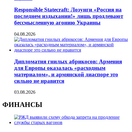
Responsible Statecraft: Лозунги «Россия на
последнем издыхании!» лишь продлевают
бессмысленную агонию Украины
04.08.2026
Дипломатия гнилых абрикосов: Армения
для Европы оказалась «расходным
материалом», и армянской диаспоре это
сильно не нравится
03.08.2026
ФИНАНСЫ