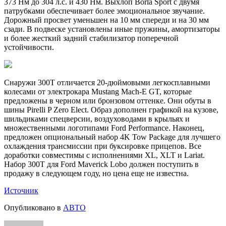
373 Нм до 304 л.с. и 430 Нм. Выхлоп Borla Sport с двумя
патрубками обеспечивает более эмоциональное звучание.
Дорожный просвет уменьшен на 10 мм спереди и на 30 мм
сзади. В подвеске установлены иные пружины, амортизаторы
и более жесткий задний стабилизатор поперечной
устойчивости.
Снаружи 300T отличается 20-дюймовыми легкосплавными
колесами от электрокара Mustang Mach-E GT, которые
предложены в черном или бронзовом оттенке. Они обуты в
шины Pirelli P Zero Elect. Образ дополнен графикой на кузове,
шильдиками спецверсии, воздуховодами в крыльях и
множественными логотипами Ford Performance. Наконец,
предложен опциональный набор 4K Tow Package для лучшего
охлаждения трансмиссии при буксировке прицепов. Все
доработки совместимы с исполнениями XL, XLT и Lariat.
Набор 300T для Ford Maverick Lobo должен поступить в
продажу в следующем году, но цена еще не известна.
Источник
Опубликовано в
АВТО