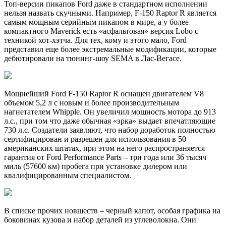
Топ-версии пикапов Ford даже в стандартном исполнении
нельзя назвать скучными. Например, F-150 Raptor R является
самым мощным серийным пикапом в мире, а у более
компактного Maverick есть «асфальтовая» версия Lobo с
техникой хот-хэтча. Для тех, кому и этого мало, Ford
представил еще более экстремальные модификации, которые
дебютировали на тюнинг-шоу SEMA в Лас-Вегасе.
Мощнейший Ford F-150 Raptor R оснащен двигателем V8
объемом 5,2 л с новым и более производительным
нагнетателем Whipple. Он увеличил мощность мотора до 913
л.с., при том что даже обычная «эрка» выдает впечатляющие
730 л.с. Создатели заявляют, что набор доработок полностью
сертифицирован и разрешен для использования в 50
американских штатах, при этом на него распространяется
гарантия от Ford Performance Parts – три года или 36 тысяч
миль (57600 км) пробега при установке дилером или
квалифицированным специалистом.
В списке прочих новшеств – черный капот, особая графика на
боковинах кузова и набор деталей из углеволокна. Они