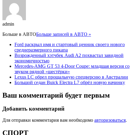
admin
Больше в
АВТО
Больше записей в АВТО »
Ford раскрыл имя и стартовый ценник своего нового
среднеразмерного пикапа
Возрожденный хэтчбек Audi A2 похвастал завидной
экономичностью
Mercedes-AMG GT 53 4-Door Coupe: младшая версия со
звуком рядной «шестёрки»
Lexus LC обрел прощальную спецверсию в Австралии
Большой седан Buick Electra L7 обрёл новую начинку
Ваш комментарий будет первым
Добавить комментарий
Для отправки комментария вам необходимо
авторизоваться
.
СПОРТ