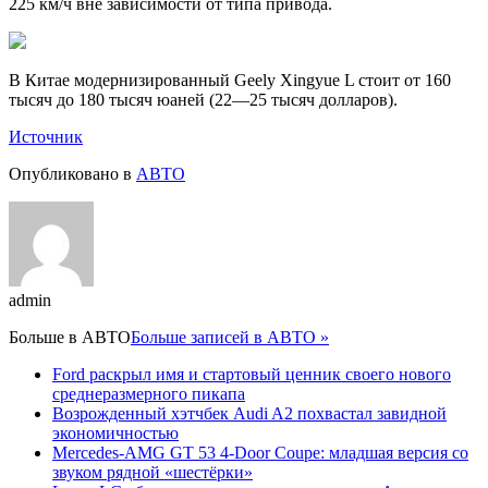
225 км/ч вне зависимости от типа привода.
В Китае модернизированный Geely Xingyue L стоит от 160
тысяч до 180 тысяч юаней (22—25 тысяч долларов).
Источник
Опубликовано в
АВТО
admin
Больше в
АВТО
Больше записей в АВТО »
Ford раскрыл имя и стартовый ценник своего нового
среднеразмерного пикапа
Возрожденный хэтчбек Audi A2 похвастал завидной
экономичностью
Mercedes-AMG GT 53 4-Door Coupe: младшая версия со
звуком рядной «шестёрки»