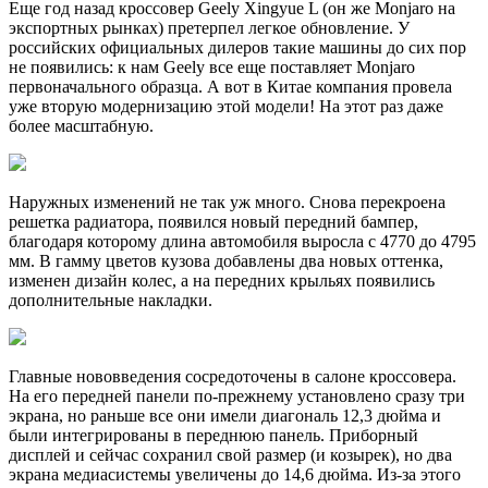
Еще год назад кроссовер Geely Xingyue L (он же Monjaro на
экспортных рынках) претерпел легкое обновление. У
российских официальных дилеров такие машины до сих пор
не появились: к нам Geely все еще поставляет Monjaro
первоначального образца. А вот в Китае компания провела
уже вторую модернизацию этой модели! На этот раз даже
более масштабную.
Наружных изменений не так уж много. Снова перекроена
решетка радиатора, появился новый передний бампер,
благодаря которому длина автомобиля выросла с 4770 до 4795
мм. В гамму цветов кузова добавлены два новых оттенка,
изменен дизайн колес, а на передних крыльях появились
дополнительные накладки.
Главные нововведения сосредоточены в салоне кроссовера.
На его передней панели по-прежнему установлено сразу три
экрана, но раньше все они имели диагональ 12,3 дюйма и
были интегрированы в переднюю панель. Приборный
дисплей и сейчас сохранил свой размер (и козырек), но два
экрана медиасистемы увеличены до 14,6 дюйма. Из-за этого