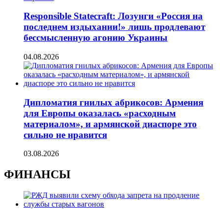
Responsible Statecraft: Лозунги «Россия на
последнем издыхании!» лишь продлевают
бессмысленную агонию Украины
04.08.2026
Дипломатия гнилых абрикосов: Армения
для Европы оказалась «расходным
материалом», и армянской диаспоре это
сильно не нравится
03.08.2026
ФИНАНСЫ