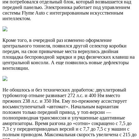
им потребовался отдельный блок, который возвышается над
передней панелью. Электроника работает под управлением
системы Flyme Auto с интегрированным искусственным
интеллектом.
Кроме того, в очередной раз изменено оформление
центрального тоннеля, появился другой селектор коробки
передач, на свои привычные места вернулись двойная
площадка беспроводной зарядки и ряд физических клавиш на
центральной консоли. А еще появились новые дефлекторы
вентиляции.
Не обошлось и без технических доработок: двухлитровый
турбомотор отныне развивает 272 л.с. и 400 Нм вместо
прежних 238 л.с. и 350 Нм. Ему по-прежнему ассистирует
восьмиступенчатый «автомат». Начальным вариантам
положен только передний привод, у топ-версии —
полноприводная трансмиссия и улучшенные адаптивные
амортизаторы. Время разгона до «сотни» сокращено с 7,5 до
7,3 с у переднеприводных версий и с 7,7 до 7,5 с у машин с
полным приводом. Максимальная скорость увеличена с 215 до