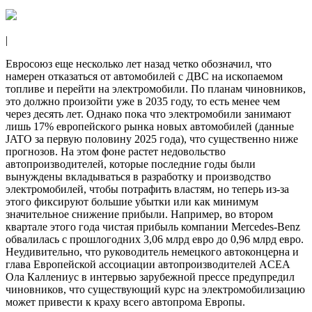
|
Евросоюз еще несколько лет назад четко обозначил, что
намерен отказаться от автомобилей с ДВС на ископаемом
топливе и перейти на электромобили. По планам чиновников,
это должно произойти уже в 2035 году, то есть менее чем
через десять лет. Однако пока что электромобили занимают
лишь 17% европейского рынка новых автомобилей (данные
JATO за первую половину 2025 года), что существенно ниже
прогнозов. На этом фоне растет недовольство
автопроизводителей, которые последние годы были
вынуждены вкладываться в разработку и производство
электромобилей, чтобы потрафить властям, но теперь из-за
этого фиксируют большие убытки или как минимум
значительное снижение прибыли. Например, во втором
квартале этого года чистая прибыль компании Mercedes‑Benz
обвалилась с прошлогодних 3,06 млрд евро до 0,96 млрд евро.
Неудивительно, что руководитель немецкого автоконцерна и
глава Европейской ассоциации автопроизводителей ACEA
Ола Каллениус в интервью зарубежной прессе предупредил
чиновников, что существующий курс на электромобилизацию
может привести к краху всего автопрома Европы.