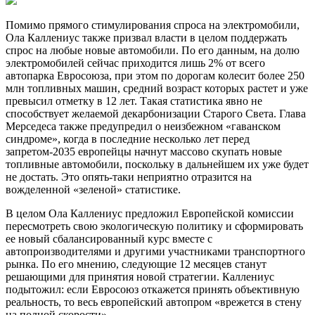
Помимо прямого стимулирования спроса на электромобили,
Ола Каллениус также призвал власти в целом поддержать
спрос на любые новые автомобили. По его данным, на долю
электромобилей сейчас приходится лишь 2% от всего
автопарка Евросоюза, при этом по дорогам колесит более 250
млн топливных машин, средний возраст которых растет и уже
превысил отметку в 12 лет. Такая статистика явно не
способствует желаемой декарбонизации Старого Света. Глава
Мерседеса также предупредил о неизбежном «гаванском
синдроме», когда в последние несколько лет перед
запретом-2035 европейцы начнут массово скупать новые
топливные автомобили, поскольку в дальнейшем их уже будет
не достать. Это опять-таки неприятно отразится на
вожделенной «зеленой» статистике.
В целом Ола Каллениус предложил Европейской комиссии
пересмотреть свою экологическую политику и сформировать
ее новый сбалансированный курс вместе с
автопроизводителями и другими участниками транспортного
рынка. По его мнению, следующие 12 месяцев станут
решающими для принятия новой стратегии. Каллениус
подытожил: если Евросоюз откажется принять объективную
реальность, то весь европейский автопром «врежется в стену
на полной скорости».