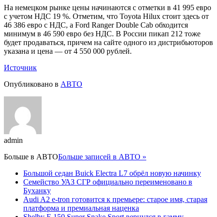
На немецком рынке цены начинаются с отметки в 41 995 евро
с учетом НДС 19 %. Отметим, что Toyota Hilux стоит здесь от
46 386 евро с НДС, а Ford Ranger Double Cab обходится
минимум в 46 590 евро без НДС. В России пикап 212 тоже
будет продаваться, причем на сайте одного из дистрибьюторов
указана и цена — от 4 550 000 рублей.
Источник
Опубликовано в
АВТО
admin
Больше в
АВТО
Больше записей в АВТО »
Большой седан Buick Electra L7 обрёл новую начинку
Семейство УАЗ СГР официально переименовано в
Буханку
Audi A2 e-tron готовится к премьере: старое имя, старая
платформа и премиальная наценка
Shelby F-150 Super Snake Sport вернулся в гамму