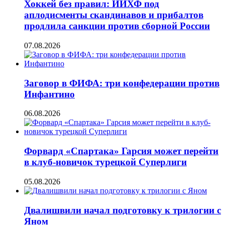
Хоккей без правил: ИИХФ под
аплодисменты скандинавов и прибалтов
продлила санкции против сборной России
07.08.2026
Заговор в ФИФА: три конфедерации против
Инфантино
06.08.2026
Форвард «Спартака» Гарсия может перейти
в клуб-новичок турецкой Суперлиги
05.08.2026
Двалишвили начал подготовку к трилогии с
Яном