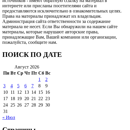
источников - имеют обратную ссылку на материал в
интернете или присланы посетителями сайта и
предоставляются исключительно в ознакомительных целях.
Права на материалы принадлежат их владельцам.
Администрация сайта ответственности за содержание
материала не несет. Если Вы обнаружили на нашем сайте
материалы, которые нарушают авторские права,
принадлежащие Вам, Вашей компании или организации,
пожалуйста, сообщите нам.
ПОИСК ПО ДАТЕ
Август 2026
Пн
Вт
Ср
Чт
Пт
Сб
Вс
1
2
3
4
5
6
7
8
9
10
11
12
13
14
15
16
17
18
19
20
21
22
23
24
25
26
27
28
29
30
31
« Июл
Страницы