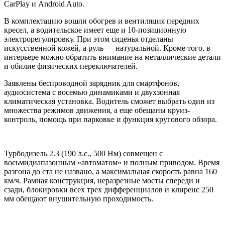
CarPlay и Android Auto.
В комплектацию вошли обогрев и вентиляция передних
кресел, а водительское имеет еще и 10-позиционную
электрорегулировку. При этом сиденья отделаны
искусственной кожей, а руль — натуральной. Кроме того, в
интерьере можно обратить внимание на металлические детали
и обилие физических переключателей.
Заявлены беспроводной зарядник для смартфонов,
аудиосистема с восемью динамиками и двухзонная
климатическая установка. Водитель сможет выбрать один из
множества режимов движения, а еще обещаны круиз-
контроль, помощь при парковке и функция кругового обзора.
Турбодизель 2.3 (190 л.с., 500 Нм) совмещен с
восьмидиапазонным «автоматом» и полным приводом. Время
разгона до ста не названо, а максимальная скорость равна 160
км/ч. Рамная конструкция, неразрезные мосты спереди и
сзади, блокировки всех трех дифференциалов и клиренс 250
мм обещают внушительную проходимость.