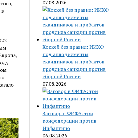
07.08.2026
того,
 в
022
Хоккей без правил: ИИХФ
ным
под аплодисменты
Европа,
скандинавов и прибалтов
году
продлила санкции против
ном
сборной России
но
07.08.2026
казало
Заговор в ФИФА: три
конфедерации против
Инфантино
06.08.2026