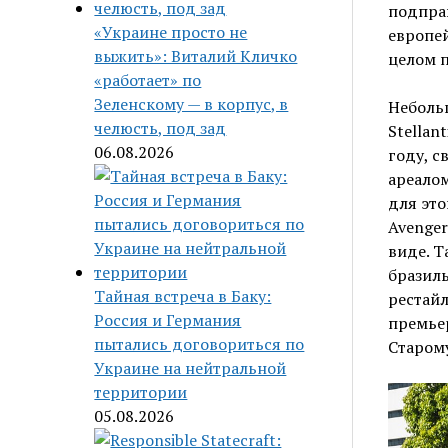
подправ
«Украине просто не
европей
выжить»: Виталий Кличко
целом 
«работает» по
Зеленскому — в корпус, в
Небольш
челюсть, под зад
Stellan
06.08.2026
году, с
ареалом
для это
Avenger
виде. Т
бразиль
Тайная встреча в Баку:
рестайл
Россия и Германия
премьер
пытались договориться по
Старому
Украине на нейтральной
территории
05.08.2026