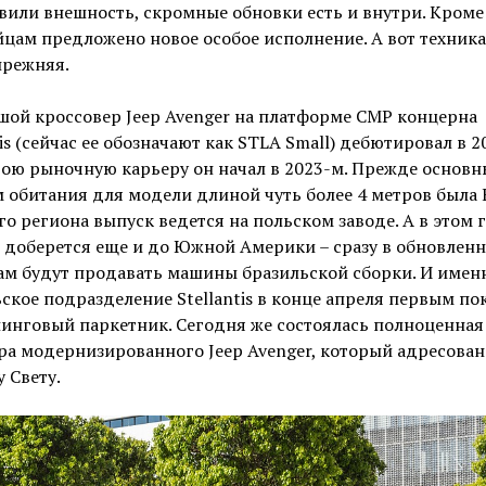
или внешность, скромные обновки есть и внутри. Кроме 
цам предложено новое особое исполнение. А вот техника
прежняя.
ой кроссовер Jeep Avenger на платформе СMP концерна
tis (сейчас ее обозначают как STLA Small) дебютировал в 2
вою рыночную карьеру он начал в 2023-м. Прежде основ
 обитания для модели длиной чуть более 4 метров была 
го региона выпуск ведется на польском заводе. А в этом 
 доберется еще и до Южной Америки – сразу в обновлен
ам будут продавать машины бразильской сборки. И имен
ское подразделение Stellantis в конце апреля первым по
инговый паркетник. Сегодня же состоялась полноценная
а модернизированного Jeep Avenger, который адресован
 Свету.