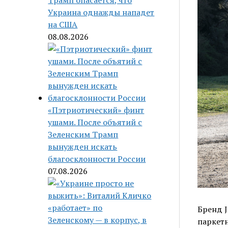
Трамп опасается, что
Украина однажды нападет
на США
08.08.2026
«Пэтриотический» финт
ушами. После объятий с
Зеленским Трамп
вынужден искать
благосклонности России
07.08.2026
Бренд 
паркетн