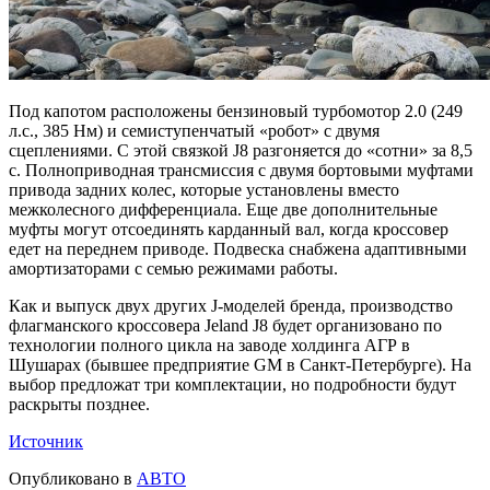
Под капотом расположены бензиновый турбомотор 2.0 (249
л.с., 385 Нм) и семиступенчатый «робот» с двумя
сцеплениями. С этой связкой J8 разгоняется до «сотни» за 8,5
с. Полноприводная трансмиссия с двумя бортовыми муфтами
привода задних колес, которые установлены вместо
межколесного дифференциала. Еще две дополнительные
муфты могут отсоединять карданный вал, когда кроссовер
едет на переднем приводе. Подвеска снабжена адаптивными
амортизаторами с семью режимами работы.
Как и выпуск двух других J-моделей бренда, производство
флагманского кроссовера Jeland J8 будет организовано по
технологии полного цикла на заводе холдинга АГР в
Шушарах (бывшее предприятие GM в Санкт-Петербурге). На
выбор предложат три комплектации, но подробности будут
раскрыты позднее.
Источник
Опубликовано в
АВТО