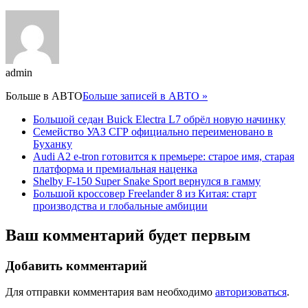
admin
Больше в
АВТО
Больше записей в АВТО »
Большой седан Buick Electra L7 обрёл новую начинку
Семейство УАЗ СГР официально переименовано в
Буханку
Audi A2 e-tron готовится к премьере: старое имя, старая
платформа и премиальная наценка
Shelby F-150 Super Snake Sport вернулся в гамму
Большой кроссовер Freelander 8 из Китая: старт
производства и глобальные амбиции
Ваш комментарий будет первым
Добавить комментарий
Для отправки комментария вам необходимо
авторизоваться
.