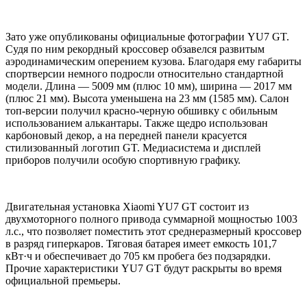
Зато уже опубликованы официальные фотографии YU7 GT.
Судя по ним рекордный кроссовер обзавелся развитым
аэродинамическим оперением кузова. Благодаря ему габариты
спортверсии немного подросли относительно стандартной
модели. Длина — 5009 мм (плюс 10 мм), ширина — 2017 мм
(плюс 21 мм). Высота уменьшена на 23 мм (1585 мм). Салон
топ-версии получил красно-черную обшивку с обильным
использованием алькантары. Также щедро использован
карбоновый декор, а на передней панели красуется
стилизованный логотип GT. Медиасистема и дисплей
приборов получили особую спортивную графику.
Двигательная установка Xiaomi YU7 GT состоит из
двухмоторного полного привода суммарной мощностью 1003
л.с., что позволяет поместить этот среднеразмерный кроссовер
в разряд гиперкаров. Тяговая батарея имеет емкость 101,7
кВт·ч и обеспечивает до 705 км пробега без подзарядки.
Прочие характеристики YU7 GT будут раскрыты во время
официальной премьеры.