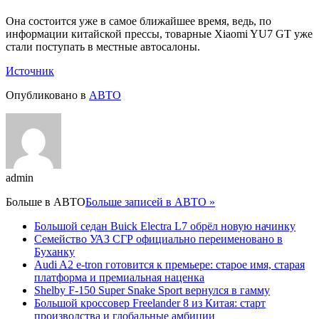
Она состоится уже в самое ближайшее время, ведь, по
информации китайской прессы, товарные Xiaomi YU7 GT уже
стали поступать в местные автосалоны.
Источник
Опубликовано в
АВТО
admin
Больше в
АВТО
Больше записей в АВТО »
Большой седан Buick Electra L7 обрёл новую начинку
Семейство УАЗ СГР официально переименовано в
Буханку
Audi A2 e-tron готовится к премьере: старое имя, старая
платформа и премиальная наценка
Shelby F-150 Super Snake Sport вернулся в гамму
Большой кроссовер Freelander 8 из Китая: старт
производства и глобальные амбиции