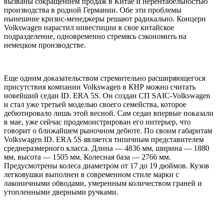
вызваны сокращением продаж в Китае и нерентабельностью
производства в родной Германии. Обе эти проблемы
нынешние кризис-менеджеры решают радикально. Концерн
Volkswagen нарастил инвестиции в свое китайское
подразделение, одновременно стремясь сэкономить на
немецком производстве.
Еще одним доказательством стремительно расширяющегося
присутствия компании Volkswagen в КНР можно считать
новейший седан ID. ERA 5S. Он создан СП SAIC-Volkswagen
и стал уже третьей моделью своего семейства, которое
дебютировало лишь этой весной. Сам седан впервые показали
в мае, уже сейчас продемонстрирован его интерьер, что
говорит о ближайшем рыночном дебюте. По своим габаритам
Volkswagen ID. ERA 5S является типичным представителем
среднеразмерного класса. Длина — 4836 мм, ширина — 1880
мм, высота — 1505 мм. Колесная база — 2766 мм.
Предусмотрены колеса диаметром от 17 до 19 дюймов. Кузов
легковушки выполнен в современном стиле марки с
лаконичными обводами, умеренным количеством граней и
утопленными дверными ручками.