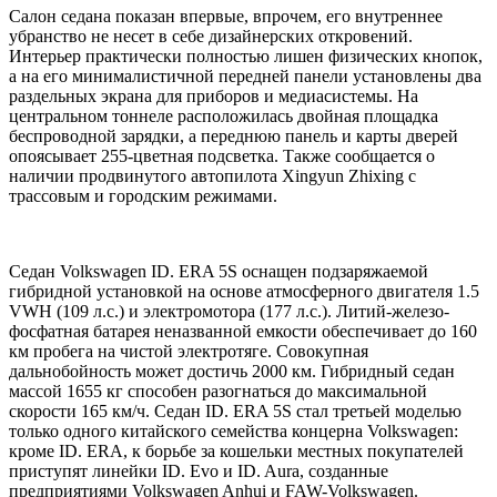
Салон седана показан впервые, впрочем, его внутреннее
убранство не несет в себе дизайнерских откровений.
Интерьер практически полностью лишен физических кнопок,
а на его минималистичной передней панели установлены два
раздельных экрана для приборов и медиасистемы. На
центральном тоннеле расположилась двойная площадка
беспроводной зарядки, а переднюю панель и карты дверей
опоясывает 255-цветная подсветка. Также сообщается о
наличии продвинутого автопилота Xingyun Zhixing с
трассовым и городским режимами.
Седан Volkswagen ID. ERA 5S оснащен подзаряжаемой
гибридной установкой на основе атмосферного двигателя 1.5
VWH (109 л.с.) и электромотора (177 л.с.). Литий-железо-
фосфатная батарея неназванной емкости обеспечивает до 160
км пробега на чистой электротяге. Совокупная
дальнобойность может достичь 2000 км. Гибридный седан
массой 1655 кг способен разогнаться до максимальной
скорости 165 км/ч. Седан ID. ERA 5S стал третьей моделью
только одного китайского семейства концерна Volkswagen:
кроме ID. ERA, к борьбе за кошельки местных покупателей
приступят линейки ID. Evo и ID. Aura, созданные
предприятиями Volkswagen Anhui и FAW-Volkswagen.