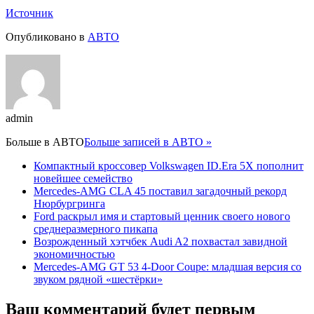
Источник
Опубликовано в
АВТО
admin
Больше в
АВТО
Больше записей в АВТО »
Компактный кроссовер Volkswagen ID.Era 5X пополнит
новейшее семейство
Mercedes-AMG CLA 45 поставил загадочный рекорд
Нюрбургринга
Ford раскрыл имя и стартовый ценник своего нового
среднеразмерного пикапа
Возрожденный хэтчбек Audi A2 похвастал завидной
экономичностью
Mercedes-AMG GT 53 4-Door Coupe: младшая версия со
звуком рядной «шестёрки»
Ваш комментарий будет первым