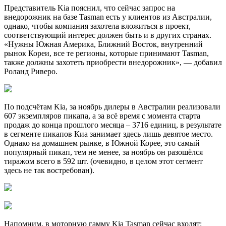
Представитель Kia пояснил, что сейчас запрос на
внедорожник на базе Tasman есть у клиентов из Австралии,
однако, чтобы компания захотела вложиться в проект,
соответствующий интерес должен быть и в других странах.
«Нужны Южная Америка, Ближний Восток, внутренний
рынок Кореи, все те регионы, которые принимают Tasman,
также должны захотеть приобрести внедорожник», — добавил
Роланд Риверо.
По подсчётам Kia, за ноябрь дилеры в Австралии реализовали
607 экземпляров пикапа, а за всё время с момента старта
продаж до конца прошлого месяца – 3716 единиц, в результате
в сегменте пикапов Киа занимает здесь лишь девятое место.
Однако на домашнем рынке, в Южной Корее, это самый
популярный пикап, тем не менее, за ноябрь он разошёлся
тиражом всего в 592 шт. (очевидно, в целом этот сегмент
здесь не так востребован).
Напомним, в моторную гамму Kia Tasman сейчас входят: