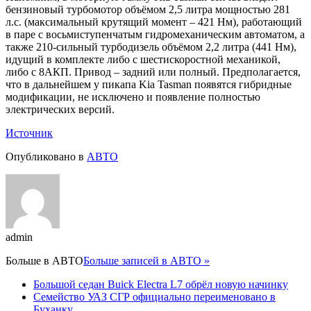
бензиновый турбомотор объёмом 2,5 литра мощностью 281
л.с. (максимальный крутящий момент – 421 Нм), работающий
в паре с восьмиступенчатым гидромеханическим автоматом, а
также 210-сильный турбодизель объёмом 2,2 литра (441 Нм),
идущий в комплекте либо с шестискоростной механикой,
либо с 8АКП. Привод – задний или полный. Предполагается,
что в дальнейшем у пикапа Kia Tasman появятся гибридные
модификации, не исключено и появление полностью
электрических версий.
Источник
Опубликовано в
АВТО
admin
Больше в
АВТО
Больше записей в АВТО »
Большой седан Buick Electra L7 обрёл новую начинку
Семейство УАЗ СГР официально переименовано в
Буханку