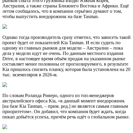
рынков сбыта этого грузовика входят Южная Корея,
Австралия, а также страны Ближнего Востока и Африки. Ещё
летом сообщалось, что в компании серьёзно думают о том,
чтобы выпустить внедорожник на базе Tasman.
Однако тогда производитель сразу отметил, что зависеть такой
проект будет от показателей Kia Tasman. И если судить по
одному из главных рынков для модели – Австралии – пока
дела у модели идут не очень. По данным местного издания
Drive, в настоящее время объём продаж на указанном рынке
составляет менее половины от прогнозируемого, в результате
Kia пришлось снизить планку, которая была установлена на 20
тыс. экземпляров в 2026-м.
По словам Роланда Риверо, одного из топ-менеджеров
австралийского офиса Kia, «в данный момент внедорожник
[на базе Kia Tasman, – прим. ред.] не является самым главным
приоритетом». Он добавил, что компания будет ждать, когда
пикап добьётся успеха, причём речь идёт о глобальном рынке.