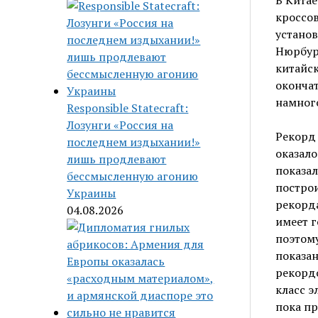
В Китае
кроссо
установ
Нюрбург
китайск
оконча
намного
Responsible Statecraft:
Лозунги «Россия на
Рекорд 
последнем издыхании!»
оказал
лишь продлевают
показал
бессмысленную агонию
построи
Украины
рекорд
04.08.2026
имеет г
поэтому
показан
рекордо
класс э
пока пр