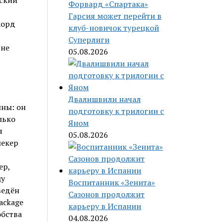
еский
Форвард «Спартака»
Гарсия может перейти в
корд
клуб-новичок турецкой
Суперлиги
 не
05.08.2026
Двалишвили начал
ны: он
подготовку к трилогии с
лько
Яном
я
05.08.2026
мекер
ер,
цу
Воспитанник «Зенита»
ведён
Сазонов продолжит
ackage
карьеру в Испании
обства
04.08.2026