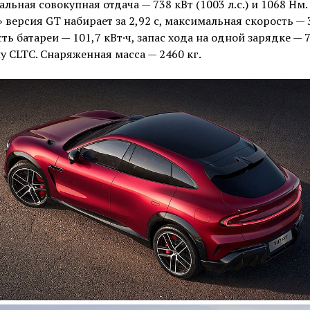
льная совокупная отдача — 738 кВт (1003 л.с.) и 1068 Нм
 версия GT набирает за 2,92 с, максимальная скорость — 
сть батареи — 101,7 кВт·ч, запас хода на одной зарядке — 
у CLTC. Снаряженная масса — 2460 кг.