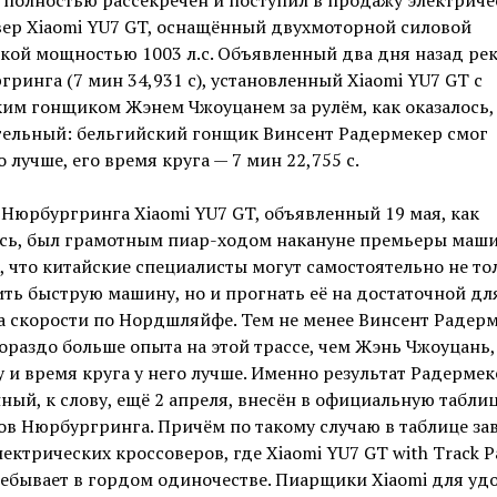
 полностью рассекречен и поступил в продажу электрич
вер Xiaomi YU7 GT, оснащённый двухмоторной силовой
кой мощностью 1003 л.с. Объявленный два дня назад ре
ринга (7 мин 34,931 с), установленный Xiaomi YU7 GT с
им гонщиком Жэнем Чжоуцанем за рулём, как оказалось,
тельный: бельгийский гонщик Винсент Радермекер смог
 лучше, его время круга — 7 мин 22,755 с.
Нюрбургринга Xiaomi YU7 GT, объявленный 19 мая, как
ось, был грамотным пиар-ходом накануне премьеры маши
, что китайские специалисты могут самостоятельно не то
ть быструю машину, но и прогнать её на достаточной дл
а скорости по Нордшляйфе. Тем не менее Винсент Радер
ораздо больше опыта на этой трассе, чем Жэнь Чжоуцань,
 и время круга у него лучше. Именно результат Радермек
ный, к слову, ещё 2 апреля, внесён в официальную табли
в Нюрбургринга. Причём по такому случаю в таблице за
лектрических кроссоверов, где Xiaomi YU7 GT with Track P
ебывает в гордом одиночестве. Пиарщики Xiaomi для уд