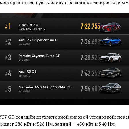
вали сравнительную таблицу с бензиновыми кроссоверам
YU7 GT оснащён двухмоторной силовой установкой: пер
ыдаёт 288 кВт и 528 Нм, задний — 450 кВт и 540 Нм,