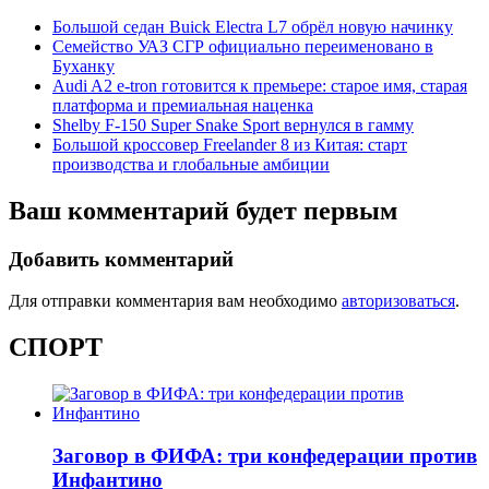
Большой седан Buick Electra L7 обрёл новую начинку
Семейство УАЗ СГР официально переименовано в
Буханку
Audi A2 e-tron готовится к премьере: старое имя, старая
платформа и премиальная наценка
Shelby F-150 Super Snake Sport вернулся в гамму
Большой кроссовер Freelander 8 из Китая: старт
производства и глобальные амбиции
Ваш комментарий будет первым
Добавить комментарий
Для отправки комментария вам необходимо
авторизоваться
.
СПОРТ
Заговор в ФИФА: три конфедерации против
Инфантино