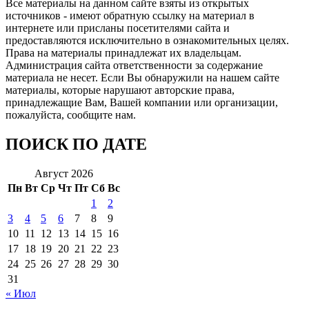
Все материалы на данном сайте взяты из открытых
источников - имеют обратную ссылку на материал в
интернете или присланы посетителями сайта и
предоставляются исключительно в ознакомительных целях.
Права на материалы принадлежат их владельцам.
Администрация сайта ответственности за содержание
материала не несет. Если Вы обнаружили на нашем сайте
материалы, которые нарушают авторские права,
принадлежащие Вам, Вашей компании или организации,
пожалуйста, сообщите нам.
ПОИСК ПО ДАТЕ
Август 2026
Пн
Вт
Ср
Чт
Пт
Сб
Вс
1
2
3
4
5
6
7
8
9
10
11
12
13
14
15
16
17
18
19
20
21
22
23
24
25
26
27
28
29
30
31
« Июл