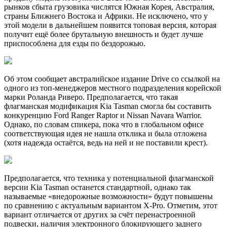
рынков сбыта грузовика числятся Южная Корея, Австралия,
страны Ближнего Востока и Африки. Не исключено, что у
этой модели в дальнейшем появится топовая версия, которая
получит ещё более брутальную внешность и будет лучше
приспособлена для езды по бездорожью.
Об этом сообщает австралийское издание Drive со ссылкой на
одного из топ-менеджеров местного подразделения корейской
марки Роланда Риверо. Предполагается, что такая
флагманская модификация Kia Tasman смогла бы составить
конкуренцию Ford Ranger Raptor и Nissan Navara Warrior.
Однако, по словам спикера, пока что в глобальном офисе
соответствующая идея не нашла отклика и была отложена
(хотя надежда остаётся, ведь на ней и не поставили крест).
Предполагается, что техника у потенциальной флагманской
версии Kia Tasman останется стандартной, однако так
называемые «внедорожные возможности» будут повышены
по сравнению с актуальным вариантом X-Pro. Отметим, этот
вариант отличается от других за счёт перенастроенной
подвески, наличия электронного блокирующего заднего