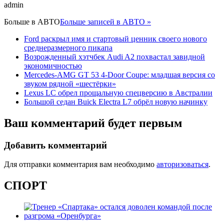
admin
Больше в
АВТО
Больше записей в АВТО »
Ford раскрыл имя и стартовый ценник своего нового
среднеразмерного пикапа
Возрожденный хэтчбек Audi A2 похвастал завидной
экономичностью
Mercedes-AMG GT 53 4-Door Coupe: младшая версия со
звуком рядной «шестёрки»
Lexus LC обрел прощальную спецверсию в Австралии
Большой седан Buick Electra L7 обрёл новую начинку
Ваш комментарий будет первым
Добавить комментарий
Для отправки комментария вам необходимо
авторизоваться
.
СПОРТ