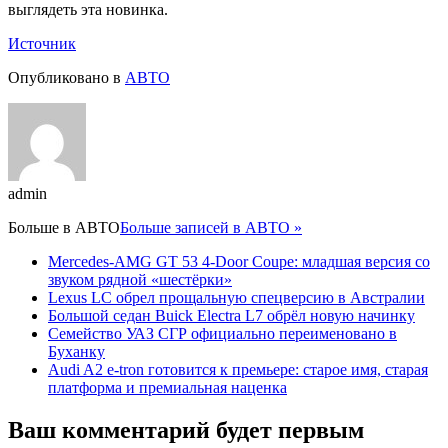
выглядеть эта новинка.
Источник
Опубликовано в
АВТО
admin
Больше в
АВТО
Больше записей в АВТО »
Mercedes-AMG GT 53 4-Door Coupe: младшая версия со
звуком рядной «шестёрки»
Lexus LC обрел прощальную спецверсию в Австралии
Большой седан Buick Electra L7 обрёл новую начинку
Семейство УАЗ СГР официально переименовано в
Буханку
Audi A2 e-tron готовится к премьере: старое имя, старая
платформа и премиальная наценка
Ваш комментарий будет первым