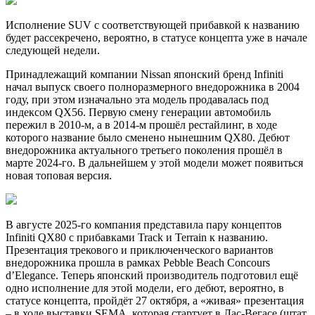
Исполнение SUV с соответствующей прибавкой к названию
будет рассекречено, вероятно, в статусе концепта уже в начале
следующей недели.
Принадлежащий компании Nissan японский бренд Infiniti
начал выпуск своего полноразмерного внедорожника в 2004
году, при этом изначально эта модель продавалась под
индексом QX56. Первую смену генерации автомобиль
пережил в 2010-м, а в 2014-м прошёл рестайлинг, в ходе
которого название было сменено нынешним QX80. Дебют
внедорожника актуального третьего поколения прошёл в
марте 2024-го. В дальнейшем у этой модели может появиться
новая топовая версия.
В августе 2025-го компания представила пару концептов
Infiniti QX80 с прибавками Track и Terrain к названию.
Презентация трекового и приключенческого вариантов
внедорожника прошла в рамках Pebble Beach Concours
d’Elegance. Теперь японский производитель подготовил ещё
одно исполнение для этой модели, его дебют, вероятно, в
статусе концепта, пройдёт 27 октября, а «живая» презентация
– в ходе выставки SEMA, которая стартует в Лас-Вегасе (штат