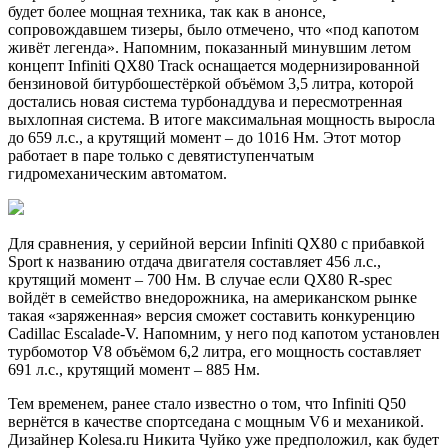
будет более мощная техника, так как в анонсе,
сопровождавшем тизеры, было отмечено, что «под капотом
живёт легенда». Напомним, показанный минувшим летом
концепт Infiniti QX80 Track оснащается модернизированной
бензиновой битурбошестёркой объёмом 3,5 литра, которой
достались новая система турбонаддува и пересмотренная
выхлопная система. В итоге максимальная мощность выросла
до 659 л.с., а крутящий момент – до 1016 Нм. Этот мотор
работает в паре только с девятиступенчатым
гидромеханическим автоматом.
Для сравнения, у серийной версии Infiniti QX80 с прибавкой
Sport к названию отдача двигателя составляет 456 л.с.,
крутящий момент – 700 Нм. В случае если QX80 R-spec
войдёт в семейство внедорожника, на американском рынке
такая «заряженная» версия сможет составить конкуренцию
Cadillac Escalade-V. Напомним, у него под капотом установлен
турбомотор V8 объёмом 6,2 литра, его мощность составляет
691 л.с., крутящий момент – 885 Нм.
Тем временем, ранее стало известно о том, что Infiniti Q50
вернётся в качестве спортседана с мощным V6 и механикой.
Дизайнер Kolesa.ru Никита Чуйко уже предположил, как будет