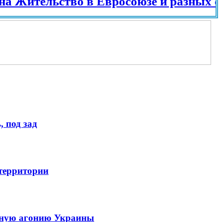
ьство в Евросоюзе и разных странах м
 под зад
 территории
енную агонию Украины