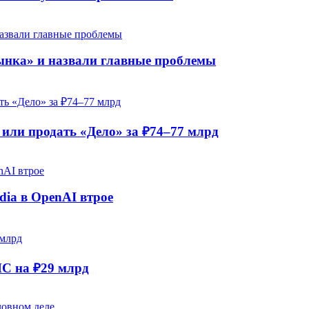
рынка» и назвали главные проблемы
ли продать «Дело» за ₽74–77 млрд
dia в OpenAI втрое
НС на ₽29 млрд