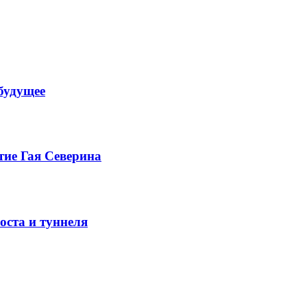
будущее
тие Гая Северина
оста и туннеля