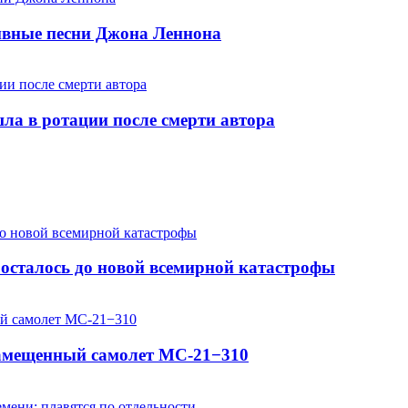
хивные песни Джона Леннона
шла в ротации после смерти автора
осталось до новой всемирной катастрофы
замещенный самолет МС-21−310