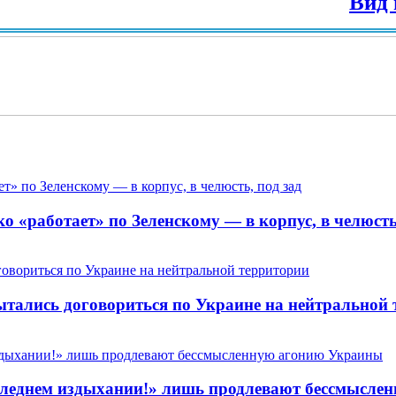
Вид на Жител
 «работает» по Зеленскому — в корпус, в челюсть,
пытались договориться по Украине на нейтральной
 последнем издыхании!» лишь продлевают бессмысл