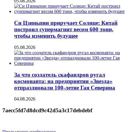
05.08.2026
Си Цзиньпин приручает Солнце: Китай
построил супермагнит весом 600 тонн,
чтобы изменить будущее
05.08.2026
За что создатель скафандров ругал
космонавта: на предприятии «Звезда»
отпраздновали 100-летие Гая Северина
04.08.2026
7aecc5fd7d8dcd9c42d5a3c17debdebf
Предыдущее изображение