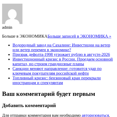
admin
Больше в
ЭКОНОМИКА
Больше записей в ЭКОНОМИКА »
Водородный завод на Сахалине: Инвестиции на ветер
или ветер перемен в экономике?
Призрак дефолта-1998 угрожает рублю в августе-2026
Инвестиционный кризис в России. Проедаем основной
капитал, но строим грандиозные планы
Санкции меняют направление: готовится удар по
ключевым покупателям российской нефти
Топливный кризис: бензиновый кран перекрыли
иностранцам и спекулянтам
Ваш комментарий будет первым
Добавить комментарий
Для отправки комментария вам необходимо
авторизоваться
.