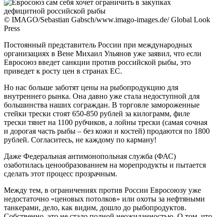
© IMAGO/Sebastian Gabsch/www.imago-images.de/ Global Look
Press
Постоянный представитель России при международных
организациях в Вене Михаил Ульянов уже заявил, что если
Евросоюз введет санкции против российской рыбы, это
приведет к росту цен в странах ЕС.
Но нас больше заботят цены на рыбопродукцию для
внутреннего рынка. Она давно уже стала недоступной для
большинства наших сограждан. В торговле замороженные
стейки трески стоят 650-850 рублей за килограмм, филе
трески тянет на 1100 рубчиков, а лойны трески (самая сочная
и дорогая часть рыбы – без кожи и костей) продаются по 1800
рублей. Согласитесь, не каждому по карману!
Даже Федеральная антимонопольная служба (ФАС)
озаботилась ценообразованием на морепродукты и пытается
сделать этот процесс прозрачным.
Между тем, в ограничениях против России Евросоюзу уже
недостаточно «ценовых потолков» или охоты за нефтяными
танкерами, дело, как видим, дошло до рыбопродуктов.
Собственно, это не стало полной неожиданностью. О том, что