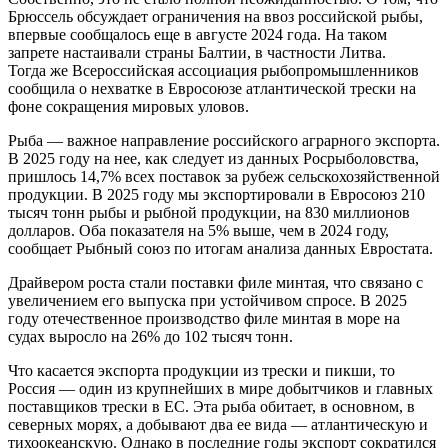
Брюссель обсуждает ограничения на ввоз российской рыбы,
впервые сообщалось еще в августе 2024 года. На таком
запрете настаивали страны Балтии, в частности Литва.
Тогда же Всероссийская ассоциация рыбопромышленников
сообщила о нехватке в Евросоюзе атлантической трески на
фоне сокращения мировых уловов.
Рыба — важное направление российского аграрного экспорта.
В 2025 году на нее, как следует из данных Росрыболовства,
пришлось 14,7% всех поставок за рубеж сельскохозяйственной
продукции. В 2025 году мы экспортировали в Евросоюз 210
тысяч тонн рыбы и рыбной продукции, на 830 миллионов
долларов. Оба показателя на 5% выше, чем в 2024 году,
сообщает Рыбный союз по итогам анализа данных Евростата.
Драйвером роста стали поставки филе минтая, что связано с
увеличением его выпуска при устойчивом спросе. В 2025
году отечественное производство филе минтая в море на
судах выросло на 26% до 102 тысяч тонн.
Что касается экспорта продукции из трески и пикши, то
Россия — один из крупнейших в мире добытчиков и главных
поставщиков трески в ЕС. Эта рыба обитает, в основном, в
северных морях, а добывают два ее вида — атлантическую и
тихоокеанскую. Однако в последние годы экспорт сократился