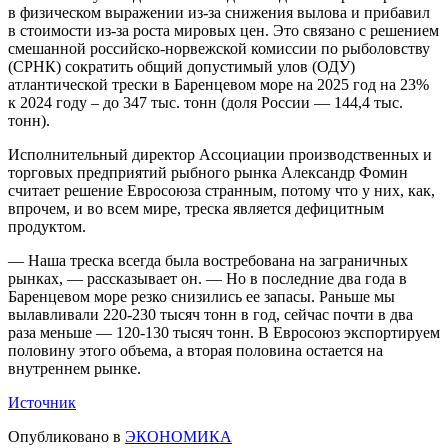
в физическом выражении из-за снижения вылова и прибавил
в стоимости из-за роста мировых цен. Это связано с решением
смешанной российско-норвежской комиссии по рыболовству
(СРНК) сократить общий допустимый улов (ОДУ)
атлантической трески в Баренцевом море на 2025 год на 23%
к 2024 году – до 347 тыс. тонн (доля России — 144,4 тыс.
тонн).
Исполнительный директор Ассоциации производственных и
торговых предприятий рыбного рынка Александр Фомин
считает решение Евросоюза странным, потому что у них, как,
впрочем, и во всем мире, треска является дефицитным
продуктом.
— Наша треска всегда была востребована на заграничных
рынках, — рассказывает он. — Но в последние два года в
Баренцевом море резко снизились ее запасы. Раньше мы
вылавливали 220-230 тысяч тонн в год, сейчас почти в два
раза меньше — 120-130 тысяч тонн. В Евросоюз экспортируем
половину этого объема, а вторая половина остается на
внутреннем рынке.
Источник
Опубликовано в
ЭКОНОМИКА