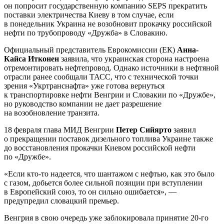
он попросит государственную компанию SEPS прекратить
поставки электричества Киеву в том случае, если
в понедельник Украина не возобновит прокачку российской
нефти по трубопроводу «Дружба» в Словакию.
Официальный представитель Еврокомиссии (ЕК)
Анна-
Кайса Итконен
заявила, что украинская сторона настроена
отремонтировать нефтепровод. Однако источники в нефтяной
отрасли ранее сообщали ТАСС, что с технической точки
зрения «Укртранснафта» уже готова вернуться
к транспортировке нефти Венгрии и Словакии по «Дружбе»,
но руководство компании не дает разрешение
на возобновление транзита.
18 февраля глава МИД Венгрии
Петер Сийярто
заявил
о прекращении поставок дизельного топлива Украине также
до восстановления прокачки Киевом российской нефти
по «Дружбе».
«Если кто-то надеется, что шантажом с нефтью, как это было
с газом, добьется более сильной позиции при вступлении
в Европейский союз, то он сильно ошибается», —
предупредил словацкий премьер.
Венгрия в свою очередь уже заблокировала принятие 20-го