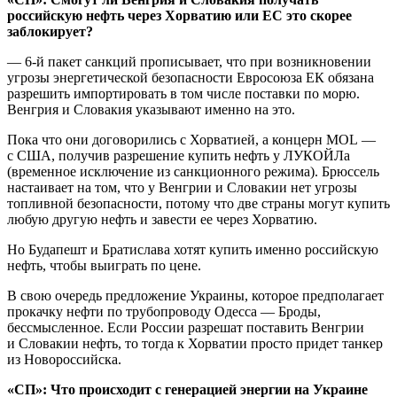
российскую нефть через Хорватию или ЕС это скорее
заблокирует?
— 6-й пакет санкций прописывает, что при возникновении
угрозы энергетической безопасности Евросоюза ЕК обязана
разрешить импортировать в том числе поставки по морю.
Венгрия и Словакия указывают именно на это.
Пока что они договорились с Хорватией, а концерн MOL —
с США, получив разрешение купить нефть у ЛУКОЙЛа
(временное исключение из санкционного режима). Брюссель
настаивает на том, что у Венгрии и Словакии нет угрозы
топливной безопасности, потому что две страны могут купить
любую другую нефть и завести ее через Хорватию.
Но Будапешт и Братислава хотят купить именно российскую
нефть, чтобы выиграть по цене.
В свою очередь предложение Украины, которое предполагает
прокачку нефти по трубопроводу Одесса — Броды,
бессмысленное. Если России разрешат поставить Венгрии
и Словакии нефть, то тогда к Хорватии просто придет танкер
из Новороссийска.
«СП»: Что происходит с генерацией энергии на Украине