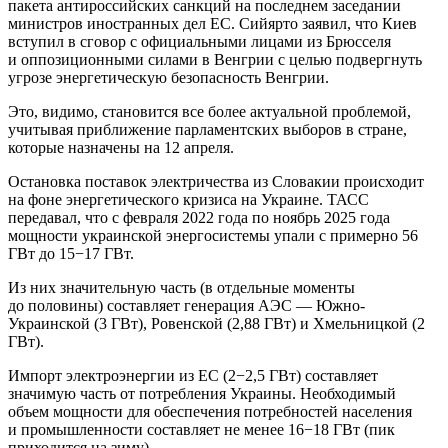
пакета антироссийских санкций на последнем заседании
министров иностранных дел ЕС. Сийярто заявил, что Киев
вступил в сговор с официальными лицами из Брюсселя
и оппозиционными силами в Венгрии с целью подвергнуть
угрозе энергетическую безопасность Венгрии.
Это, видимо, становится все более актуальной проблемой,
учитывая приближение парламентских выборов в стране,
которые назначены на 12 апреля.
Остановка поставок электричества из Словакии происходит
на фоне энергетического кризиса на Украине. ТАСС
передавал, что с февраля 2022 года по ноябрь 2025 года
мощности украинской энергосистемы упали с примерно 56
ГВт до 15−17 ГВт.
Из них значительную часть (в отдельные моменты
до половины) составляет генерация АЭС — Южно-
Украинской (3 ГВт), Ровенской (2,88 ГВт) и Хмельницкой (2
ГВт).
Импорт электроэнергии из ЕС (2−2,5 ГВт) составляет
значимую часть от потребления Украины. Необходимый
объем мощности для обеспечения потребностей населения
и промышленности составляет не менее 16−18 ГВт (пик
приходится на зиму).