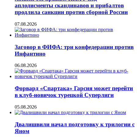
аплодисменты скандинавов и прибалтов
продлила санкции против сборной России
07.08.2026
Заговор в ФИФА: три конфедерации против
Инфантино
06.08.2026
Форвард «Спартака» Гарсия может перейти
в клуб-новичок турецкой Суперлиги
05.08.2026
Двалишвили начал подготовку к трилогии с
Яном