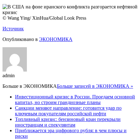
© Wang Ying/ XinHua/Global Look
Press
Источник
Опубликовано в
ЭКОНОМИКА
admin
Больше в
ЭКОНОМИКА
Больше записей в ЭКОНОМИКА »
Инвестиционный кризис в России. Проедаем основной
капитал, но строим грандиозные планы
Санкции меняют направление: готовится удар по
ключевым покупателям российской нефти
Топливный кризис: бензиновый кран перекрыли
иностранцам и спекулянтам
Приближается эра цифрового рубля: в чем плюсы и
риски