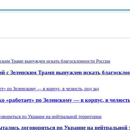
В
ий с Зеленским Трамп вынужден искать благоскло
 «работает» по Зеленскому — в корпус, в челюсть,
пытались договориться по Украине на нейтральной