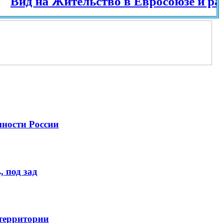
ид на Жительство в Евросоюзе и разных
нности России
 под зад
 территории