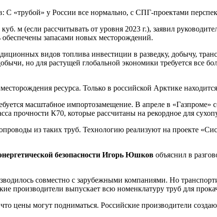
 куб. м (если рассчитывать от уровня 2023 г.), заявил руководит
ь обеспечены запасами новых месторождений.
радиционных видов топлива инвестиции в разведку, добычу, тра
обычи, но для растущей глобальной экономики требуется все бо
 месторождения ресурса. Только в российской Арктике находится
ребуется масштабное импортозамещение. В апреле в «Газпроме» 
сса прочности К70, которые рассчитаны на рекордное для сухоп
газопроводы из таких труб. Технологию реализуют на проекте «С
энергетической безопасности Игорь Юшков
объяснил в разгов
зводилось совместно с зарубежными компаниями. Но транспорти
ие производители выпускает всю номенклатуру труб для прокачк
е что цены могут подниматься. Российские производители создаю