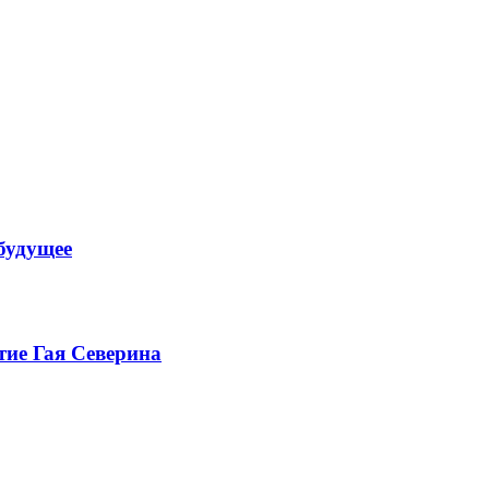
будущее
тие Гая Северина