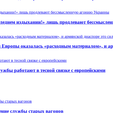
 последнем издыхании!» лишь продлевают бессмысл
Европы оказалась «расходным материалом», и арм
ужбы работают в тесной связке с европейскими
ение службы старых вагонов