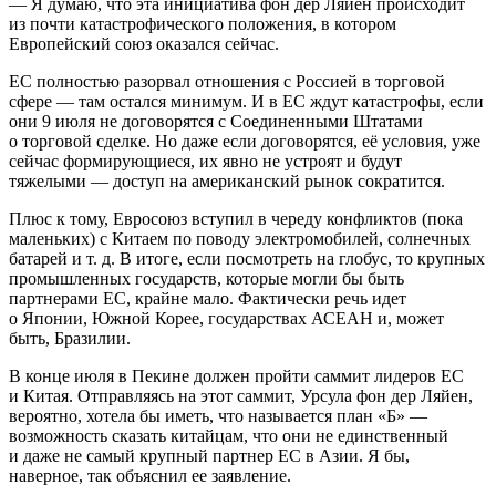
— Я думаю, что эта инициатива фон дер Ляйен происходит
из почти катастрофического положения, в котором
Европейский союз оказался сейчас.
ЕС полностью разорвал отношения с Россией в торговой
сфере — там остался минимум. И в ЕС ждут катастрофы, если
они 9 июля не договорятся с Соединенными Штатами
о торговой сделке. Но даже если договорятся, её условия, уже
сейчас формирующиеся, их явно не устроят и будут
тяжелыми — доступ на американский рынок сократится.
Плюс к тому, Евросоюз вступил в череду конфликтов (пока
маленьких) с Китаем по поводу электромобилей, солнечных
батарей и т. д. В итоге, если посмотреть на глобус, то крупных
промышленных государств, которые могли бы быть
партнерами ЕС, крайне мало. Фактически речь идет
о Японии, Южной Корее, государствах АСЕАН и, может
быть, Бразилии.
В конце июля в Пекине должен пройти саммит лидеров ЕС
и Китая. Отправляясь на этот саммит, Урсула фон дер Ляйен,
вероятно, хотела бы иметь, что называется план «Б» —
возможность сказать китайцам, что они не единственный
и даже не самый крупный партнер ЕС в Азии. Я бы,
наверное, так объяснил ее заявление.