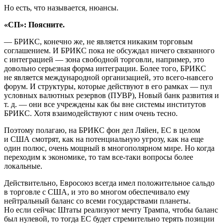
Но есть, что называется, нюансы.
«СП»: Поясните.
— БРИКС, конечно же, не является никаким торговым
соглашением. И БРИКС пока не обсуждал ничего связанного
с интеграцией — зона свободной торговли, например, это
довольно серьезная форма интеграции. Более того, БРИКС
не является международной организацией, это всего-навсего
форум. И структуры, которые действуют в его рамках — пул
условных валютных резервов (ПУВР), Новый банк развития и
т. д. — они все учреждены как бы вне системы институтов
БРИКС. Хотя взаимодействуют с ним очень тесно.
Поэтому полагаю, на БРИКС фон дел Ляйен, ЕС в целом
и США смотрят, как на потенциальную угрозу, как на еще
один полюс, очень мощный в многополярном мире. Но когда
переходим к экономике, то там все-таки вопросы более
локальные.
Действительно, Евросоюз всегда имел положительное сальдо
в торговле с США, и это во многом обеспечивало ему
нейтральный баланс со всеми государствами планеты.
Но если сейчас Штаты реализуют мечту Трампа, чтобы баланс
был нулевой, то тогда ЕС будет стремительно терять позиции