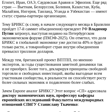
Египет, Иран, ОАЭ, Саудовская Аравия и Эфиопия. Еще ряд
стран — Вьетнам, Белоруссия, Боливия, Казахстан, Куба,
Малайзия, Нигерия, Таиланд, Уганда и Узбекистан — имеют
статус страны-партнера организации.
Тему БРИКС (к слову, в начале следующего месяца в Бразилии
пройдет 17-й саммит объединения) президент РФ
Владимир
Путин
затронул, выступая недавно на Петербургском
экономическом форуме (ПМЭФ-2025). Он отметил, что доля
БРИКС в глобальной экономике уже достигла 40% и будет
только расти, а товарооборот стран внутри объединения
превысил триллион долларов.
Между тем, британский проект ВПТПП, по мнению
экспертов, за годы существования заметной динамики так
и не приобрел. Более того, декларируя принципы свободной
торговли и свободных инвестиций, якобы выгодные всем
участникам сообщества, в реальности он способствует росту
более сильных экономик и подавлению более слабых.
Зачем Европе аналог БРИКС? Этот вопрос «СП» адресовала
доктору экономических наук, профессору кафедры
европейских исследований Факультета международных
отношений СПбГУ Станиславу Ткаченко
: