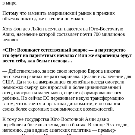
в мире.
Потому что заменить американский рынок в прежних
объемах никто даже в теории не может.
Хотя фон дер Ляйен все-таки надеется на Юго-Восточную
Азию, население которой составляет почти 700 миллионов
человек.
«СП»: Возникает естественный вопрос — а партнерство
это будет на паритетных началах? Или же европейцы будут
вести себя, как белые господа…
— Действительно, за всю свою историю Европа никогда
ни с кем на равных не разговаривала. Делали исключение для
США. Да и то на американцев европейцы всегда смотрели
немножко сверху, как взрослый и более цивилизованный
отец, смотрит на маленького, еще не сформировавшегося
ребенка. Но сейчас ЕС переживает некую трансформацию
в том, что касается и практики дипломатии, и осознания
своих более скромных экономических возможностей.
К тому же государства Юго-Восточной Азии давно
переболели болезнью «младшего брата». В конце 70-х годов,
напомню, два видных азиатских политика — премьер-