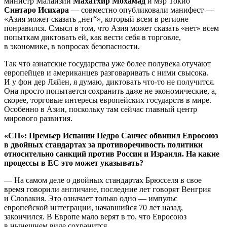
министр Малайзии
Махатхир Мохамад
и мэр Токио
Синтаро Исихара
— совместно опубликовали манифест —
«Азия может сказать „нет“», который всем в регионе
понравился. Смысл в том, что Азия может сказать «нет» всем
попыткам диктовать ей, как вести себя в торговле,
в экономике, в вопросах безопасности.
Так что азиатские государства уже более полувека отучают
европейцев и американцев разговаривать с ними свысока.
И у фон дер Ляйен, я думаю, диктовать что-то не получится.
Она просто попытается сохранить даже не экономические, а,
скорее, торговые интересы европейских государств в мире.
Особенно в Азии, поскольку там сейчас главный центр
мирового развития.
«СП»: Премьер Испании Педро Санчес обвинил Евросоюз
в двойных стандартах за противоречивость политики
относительно санкций против России и Израиля. На какие
процессы в ЕС это может указывать?
— На самом деле о двойных стандартах Брюсселя в свое
время говорили англичане, последние лет говорят Венгрия
и Словакия. Это означает только одно — импульс
европейской интеграции, начавшийся 70 лет назад,
закончился. В Европе мало верят в то, что Евросоюз
в нынешнем виде сохранится.