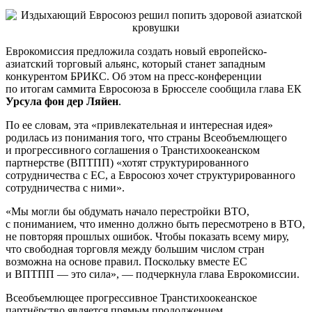
Еврокомиссия предложила создать новый европейско-
азиатский торговый альянс, который станет западным
конкурентом БРИКС. Об этом на пресс-конференции
по итогам саммита Евросоюза в Брюсселе сообщила глава ЕК
Урсула фон дер Ляйен
.
По ее словам, эта «привлекательная и интересная идея»
родилась из понимания того, что страны Всеобъемлющего
и прогрессивного соглашения о Транстихоокеанском
партнерстве (ВПТПП) «хотят структурированного
сотрудничества с ЕС, а Евросоюз хочет структурированного
сотрудничества с ними».
«Мы могли бы обдумать начало перестройки ВТО,
с пониманием, что именно должно быть пересмотрено в ВТО,
не повторяя прошлых ошибок. Чтобы показать всему миру,
что свободная торговля между большим числом стран
возможна на основе правил. Поскольку вместе ЕС
и ВПТПП — это сила», — подчеркнула глава Еврокомиссии.
Всеобъемлющее прогрессивное Транстихоокеанское
партнёрство является прямым продолжением