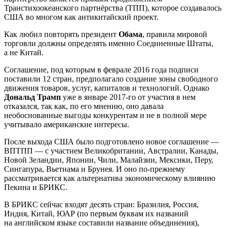
Транстихоокеанского партнёрства (ТПП), которое создавалось
США во многом как антикитайский проект.
Как любил повторять президент
Обама
, правила мировой
торговли должны определять именно Соединенные Штаты,
а не Китай.
Соглашение, под которым в феврале 2016 года подписи
поставили 12 стран, предполагало создание зоны свободного
движения товаров, услуг, капиталов и технологий. Однако
Дональд Трамп
уже в январе 2017-го от участия в нем
отказался, так как, по его мнению, оно давала
необоснованные выгоды конкурентам и не в полной мере
учитывало американские интересы.
После выхода США было подготовлено новое соглашение —
ВПТПП — с участием Великобритании, Австралии, Канады,
Новой Зеландии, Японии, Чили, Малайзии, Мексики, Перу,
Сингапура, Вьетнама и Брунея. И оно по-прежнему
рассматривается как альтернатива экономическому влиянию
Пекина и БРИКС.
В БРИКС сейчас входят десять стран: Бразилия, Россия,
Индия, Китай, ЮАР (по первым буквам их названий
на английском языке составили название объединения),