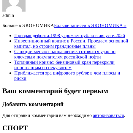
admin
Больше в
ЭКОНОМИКА
Больше записей в ЭКОНОМИКА »
Призрак дефолта-1998 угрожает рублю в августе-2026
Инвестиционный кризис в России. Проедаем основной
капитал, но строим грандиозные планы
Санкции меняют направление: готовится удар по
ключевым покупателям российской нефти
Топливный кризис: бензиновый кран перекрыли
иностранцам и спекулянтам
Приближается эра цифрового рубля: в чем плюсы и
риски
Ваш комментарий будет первым
Добавить комментарий
Для отправки комментария вам необходимо
авторизоваться
.
СПОРТ