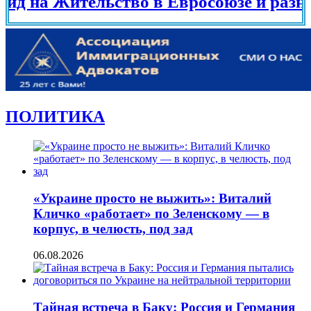
 Жительство в Евросоюзе и разных стр
ПОЛИТИКА
«Украине просто не выжить»: Виталий
Кличко «работает» по Зеленскому — в
корпус, в челюсть, под зад
06.08.2026
Тайная встреча в Баку: Россия и Германия