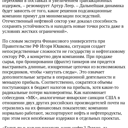
перебоями в поставках и увеличением транзакционных
издержек, – резюмирует Артур Леер. – Дальнейшая динамика
будет зависеть от того, какие решения подсанкционные
компании примут для минимизации последствий.
Отечественный нефтяной сектор уже доказал способность
сохранять устойчивость и находить новые точки роста даже в
условиях жестких ограничений».
По словам эксперта Финансового университета при
Правительстве РФ Игоря Юшкова, ситуация создает
непосредственные сложности не государству и нефтегазовому
сектору РФ, а конкретно двум компаниям. При продаже
сырья, при бронировании (фрахте) танкеров им придется
выстраивать длинные, изощренные цепочки из всевозможных
посредников, чтобы «запутать следы». Это означает
дополнительные затраты в операционной деятельности и
меньшую прибыль. Соответственно, сократятся объемы
поступающих в бюджет налогов на прибыль, хотя какие-то
радикальные потери маловероятны. Как напоминает
собеседник «МК», аналогичные январские санкции США в
отношении двух других российских производителей почти на
отразились на их финансовых показателях: компании
нормально работают, экспортируют нефть и нефтепродукты,
при этом неся неизбежные издержки в отдельных проектах.
«Будут ли и дальше покупать нашу нефть? Думаю, да, –