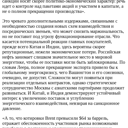
санкции носят скорее политико-экономический характер: речь
идет о контроле над пакетами акций и участием в капитале, а
не о полном прекращении производства».
Это чревато дополнительными издержками, связанными с
необходимостью создания новых схем взаимодействия и
посреднических звеньев, что может снизить маржинальность,
но не поставит под угрозу функционирование отрасли. Что
касается потенциальной реакции главных покупателей,
прежде всего Китая и Индии, здесь вероятны скорее
репутационные, нежели экономические потери. Российская
нефть занимает слишком значительное место в мировой
энергетике, чтобы ее поставки могли быть заблокированы. По
словам Леера, полное прекращение экспорта привело бы к
глобальному энергокризису, чего Вашингтон и его союзники,
очевидно, не допустят. Сложности могут появиться при
реализации отдельных контрактов, однако стратегическое
сотрудничество Москвы с азиатскими партнёрами продолжит
развиваться. И Китай, и Индия демонстрируют устойчивый
интерес к увеличению поставок и углублению
энергетического взаимодействия, невзирая на санкционное
давление.
«А то, что котировки Brent превысили $64 за баррель,
отражает обеспокоенность участников рынка возможными