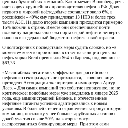
ценных бумаг обеих компаний. Как отмечает Bloomberg, речь
идет о двух крупнейших производителях нефти в РФ. Доля
первого в мировой нефтедобыче составляет около 6%, в
российской – 40%; ему принадлежат 13 НПЗ и более трех
тысяч АЗС. На долю второй компании приходится примерно
16% добычи в стране. Вместе они обеспечивают почти
половину национального экспорта сырой нефти и четверть
налогов в федеральный бюджет от нефтегазовой отрасли.
О долгосрочных последствиях меры судить сложно, но «в
моменте» кое-что произошло: в ответ на санкции цены на
нефть марки Brent превысили $64 за баррель, поднявшись с
$63,33.
«Масштабных негативных эффектов для российского
нефтяного сектора ждать не приходится, – говорит вице-
президент Ассоциации экспортеров и импортеров Артур
Леер. – Для самих компаний это событие неприятное, но не
критическое: подобные меры уже вводились в январе 2025
года, еще администрацией Байдена, и отечественные
нефтяные гиганты успешно адаптировались к новым
условиям. В большей степени ограничения затронут вторую
компанию, поскольку у нее больше зарубежных активов с
долей участия свыше 50%, на которые могут
распространиться блокирующие меры. При этом сами