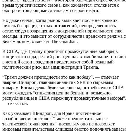
время туристического сезона, как ожидается, столкнется с
быстро истощающимися запасами сырой нефти.
Но даже сейчас, когда рынок выдыхает после нескольких
недель беспрецедентных потрясений, неопределенность
остается: до возвращения к докризисной нормальности еще
месяцы, и это зависит от сотрудничества иранского режима с
Белым домом, отмечает The Guardian.
В США, где Трампу предстоят промежуточные выборы в
конце этого года, резкий рост цен на автомобильное топливо
в летний сезон вождения представляет собой реальный
политический риск для администрации Трампа.
“Трамп должен преподнести это как победу”, — отмечает
Бьярне Шилдроп, главный аналитик SEB по сырьевым
товарам. Когда сделка будет завершена, потребители в США
могут ожидать “снижения цен на бензин и, возможно,
республиканцы в США переживут промежуточные выборы”,
— сказал он.
Как указывает Шилдроп, для Ирана постепенное
возобновление поставок “также предпочтительнее с
тактической точки зрения”, поскольку оно не позволяет
мировым правительствам слишком быстро пополнять запасы