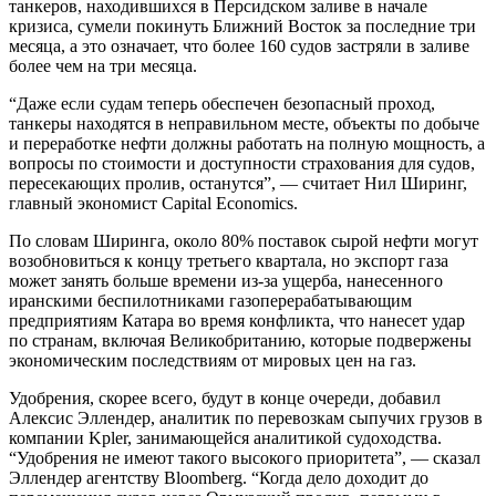
танкеров, находившихся в Персидском заливе в начале
кризиса, сумели покинуть Ближний Восток за последние три
месяца, а это означает, что более 160 судов застряли в заливе
более чем на три месяца.
“Даже если судам теперь обеспечен безопасный проход,
танкеры находятся в неправильном месте, объекты по добыче
и переработке нефти должны работать на полную мощность, а
вопросы по стоимости и доступности страхования для судов,
пересекающих пролив, останутся”, — считает Нил Ширинг,
главный экономист Capital Economics.
По словам Ширинга, около 80% поставок сырой нефти могут
возобновиться к концу третьего квартала, но экспорт газа
может занять больше времени из-за ущерба, нанесенного
иранскими беспилотниками газоперерабатывающим
предприятиям Катара во время конфликта, что нанесет удар
по странам, включая Великобританию, которые подвержены
экономическим последствиям от мировых цен на газ.
Удобрения, скорее всего, будут в конце очереди, добавил
Алексис Эллендер, аналитик по перевозкам сыпучих грузов в
компании Kpler, занимающейся аналитикой судоходства.
“Удобрения не имеют такого высокого приоритета”, — сказал
Эллендер агентству Bloomberg. “Когда дело доходит до