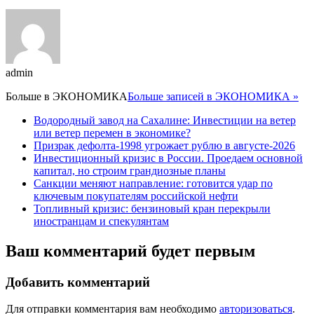
admin
Больше в
ЭКОНОМИКА
Больше записей в ЭКОНОМИКА »
Водородный завод на Сахалине: Инвестиции на ветер
или ветер перемен в экономике?
Призрак дефолта-1998 угрожает рублю в августе-2026
Инвестиционный кризис в России. Проедаем основной
капитал, но строим грандиозные планы
Санкции меняют направление: готовится удар по
ключевым покупателям российской нефти
Топливный кризис: бензиновый кран перекрыли
иностранцам и спекулянтам
Ваш комментарий будет первым
Добавить комментарий
Для отправки комментария вам необходимо
авторизоваться
.