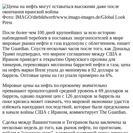
Фото: IMAGO/diebildwerft/www.imago-images.de/Global Look
Press
После более чем 100 дней крупнейших за всю историю
наблюдений перебоев в поставках энергоносителей в мире
мировые рынки нефти и газа вздохнули с облегчением, пишет
The Guardian. Спустя несколько часов после того, как Дональд
Трамп подтвердил, что мирное соглашение между США и
Ираном приведет к открытию Ормузского пролива для
танкеров, перевозящих миллионы баррелей нефти и газа, цена
на нефть марки Brent упала до минимума в 82 доллара за
баррель. Оптовые цены на газ упали примерно на 6%.
Мировые цены на нефть по-прежнему значительно
превышают прошлогодний средний уровень в 69 долларов за
баррель, однако падение цен с 126 долларов за баррель на
пике кризиса может означать, что мировой экономике удастся
избежать наихудших последствий, которые были предсказаны
в начале войны США с Ираном, комментирует The Guardian.
Сделка между Вашингтоном и Тегераном была заключена за
несколько недель до того, как рынок нефти, по прогнозам,
войдет в “красную зону”, в которой растущий спрос летом во