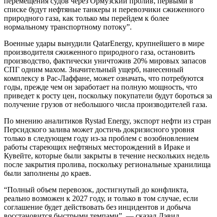
перемещения судов через Ормузский пролив, первыми в
списке будут нефтяные танкеры и перевозчики сжиженного
природного газа, как только мы перейдем к более
нормальному транспортному потоку”.
Военные удары вынудили QatarEnergy, крупнейшего в мире
производителя сжиженного природного газа, остановить
производство, фактически уничтожив 20% мировых запасов
СПГ одним махом. Значительный ущерб, нанесенный
комплексу в Рас-Лаффане, может означать, что потребуются
годы, прежде чем он заработает на полную мощность, что
приведет к росту цен, поскольку покупатели будут бороться за
получение грузов от небольшого числа производителей газа.
По мнению аналитиков Rystad Energy, экспорт нефти из стран
Персидского залива может достичь докризисного уровня
только в следующем году из-за проблем с возобновлением
работы стареющих нефтяных месторождений в Ираке и
Кувейте, которые были закрыты в течение нескольких недель
после закрытия пролива, поскольку региональные хранилища
были заполнены до краев.
“Полный объем перевозок, достигнутый до конфликта,
реально возможен к 2027 году, и только в том случае, если
соглашение будет действовать без инцидентов и добыча
восстановится быстрыми темпами”, — сказал Дэвид