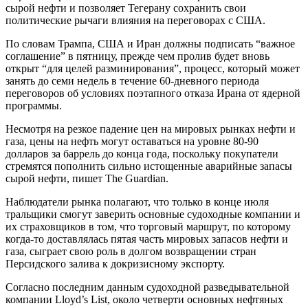
сырой нефти и позволяет Тегерану сохранить свои
политические рычаги влияния на переговорах с США.
По словам Трампа, США и Иран должны подписать “важное
соглашение” в пятницу, прежде чем пролив будет вновь
открыт “для целей разминирования”, процесс, который может
занять до семи недель в течение 60-дневного периода
переговоров об условиях поэтапного отказа Ирана от ядерной
программы.
Несмотря на резкое падение цен на мировых рынках нефти и
газа, цены на нефть могут оставаться на уровне 80-90
долларов за баррель до конца года, поскольку покупатели
стремятся пополнить сильно истощенные аварийные запасы
сырой нефти, пишет The Guardian.
Наблюдатели рынка полагают, что только в конце июля
тральщики смогут заверить основные судоходные компании и
их страховщиков в том, что торговый маршрут, по которому
когда-то доставлялась пятая часть мировых запасов нефти и
газа, сыграет свою роль в долгом возвращении стран
Персидского залива к докризисному экспорту.
Согласно последним данным судоходной разведывательной
компании Lloyd’s List, около четверти основных нефтяных