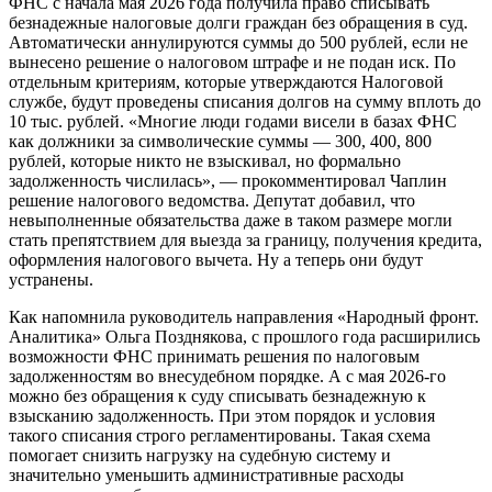
ФНС с начала мая 2026 года получила право списывать
безнадежные налоговые долги граждан без обращения в суд.
Автоматически аннулируются суммы до 500 рублей, если не
вынесено решение о налоговом штрафе и не подан иск. По
отдельным критериям, которые утверждаются Налоговой
службе, будут проведены списания долгов на сумму вплоть до
10 тыс. рублей. «Многие люди годами висели в базах ФНС
как должники за символические суммы — 300, 400, 800
рублей, которые никто не взыскивал, но формально
задолженность числилась», — прокомментировал Чаплин
решение налогового ведомства. Депутат добавил, что
невыполненные обязательства даже в таком размере могли
стать препятствием для выезда за границу, получения кредита,
оформления налогового вычета. Ну а теперь они будут
устранены.
Как напомнила руководитель направления «Народный фронт.
Аналитика» Ольга Позднякова, с прошлого года расширились
возможности ФНС принимать решения по налоговым
задолженностям во внесудебном порядке. А с мая 2026-го
можно без обращения к суду списывать безнадежную к
взысканию задолженность. При этом порядок и условия
такого списания строго регламентированы. Такая схема
помогает снизить нагрузку на судебную систему и
значительно уменьшить административные расходы