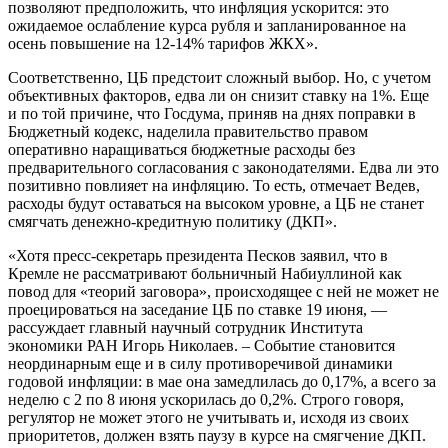
позволяют предположить, что инфляция ускорится: это
ожидаемое ослабление курса рубля и запланированное на
осень повышение на 12-14% тарифов ЖКХ».
Соответственно, ЦБ предстоит сложный выбор. Но, с учетом
объективных факторов, едва ли он снизит ставку на 1%. Еще
и по той причине, что Госдума, приняв на днях поправки в
Бюджетный кодекс, наделила правительство правом
оперативно наращиваться бюджетные расходы без
предварительного согласования с законодателями. Едва ли это
позитивно повлияет на инфляцию. То есть, отмечает Ведев,
расходы будут оставаться на высоком уровне, а ЦБ не станет
смягчать денежно-кредитную политику (ДКП».
«Хотя пресс-секретарь президента Песков заявил, что в
Кремле не рассматривают больничный Набиуллиной как
повод для «теорий заговора», происходящее с ней не может не
проецироваться на заседание ЦБ по ставке 19 июня, —
рассуждает главный научный сотрудник Института
экономики РАН Игорь Николаев. – Событие становится
неординарным еще и в силу противоречивой динамики
годовой инфляции: в мае она замедлилась до 0,17%, а всего за
неделю с 2 по 8 июня ускорилась до 0,2%. Строго говоря,
регулятор не может этого не учитывать и, исходя из своих
приоритетов, должен взять паузу в курсе на смягчение ДКП.