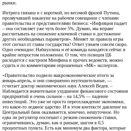
рынки.
Интрига связана и с короткой, но весомой фразой Путина,
прозвучавшей накануне на рабочем совещании с членами
правительства и представителями бизнеса: «Инфляция падает
– она составляет уже чуть более 5%. Думаю, мы вправе
рассчитывать на снижение ключевой ставки и достижение
других необходимых параметров». Меняет ли правила игры
этот сигнал от главы государства? Ответ узнаем совсем скоро.
Одно очевидно: Набиуллина и её команда находятся сейчас в
крайне непростом положении. О том, что позиция ЦБ
расходится с настроем Минфина и прочих ведомств, можно
судить и по комментариям опрошенных «МК» экспертов.
«Правительство подвело макроэкономические итоги за
январь-апрель, и они совершенно неутешительные, —
гсчитает доктор экономических наук Алексей Ведев. –
Наблюдается значительное ухудшение финансового состояния
предприятий и очень сильное – на 14,5% — падение
инвестиций. Это уже не просто переохлаждение экономики,
это какое-то ледяное царство. И в этом контексте давление на
Центральный банк оказывается, конечно, нешуточное. Но
едва ли регулятор поспешит с резким снижением ставки,
ограничившись, думаю, как и раньше, шагом в 0,5
процентных пункта. Есть как минимум два фактора, которые