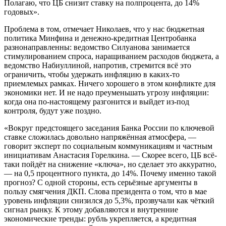
Полагаю, что ЦБ снизит ставку на полпроцента, до 14%
годовых».
Проблема в том, отмечает Николаев, что у нас бюджетная
политика Минфина и денежно-кредитная Центробанка
разнонаправленны: ведомство Силуанова занимается
стимулированием спроса, наращиванием расходов бюджета, а
ведомство Набиуллиной, напротив, стремится всё это
ограничить, чтобы удержать инфляцию в каких-то
приемлемых рамках. Ничего хорошего в этом конфликте для
экономики нет. И не надо преуменьшать угрозу инфляции:
когда она по-настоящему разгонится и выйдет из-под
контроля, будут уже поздно.
«Вокруг предстоящего заседания Банка России по ключевой
ставке сложилась довольно напряжённая атмосфера, —
говорит эксперт по социальным коммуникациям и частным
инициативам Анастасия Горелкина. — Скорее всего, ЦБ всё-
таки пойдёт на снижение «ключа», но сделает это аккуратно,
— на 0,5 процентного пункта, до 14%. Почему именно такой
прогноз? С одной стороны, есть серьёзные аргументы в
пользу смягчения ДКП. Слова президента о том, что в мае
уровень инфляции снизился до 5,3%, прозвучали как чёткий
сигнал рынку. К этому добавляются и внутренние
экономические тренды: рубль укрепляется, а кредитная