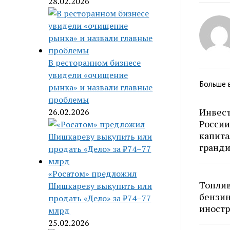
28.02.2026
В ресторанном бизнесе
увидели «очищение
Больше 
рынка» и назвали главные
проблемы
Инвест
26.02.2026
России
капита
гранд
«Росатом» предложил
Топлив
Шишкареву выкупить или
бензин
продать «Дело» за ₽74–77
иностр
млрд
25.02.2026