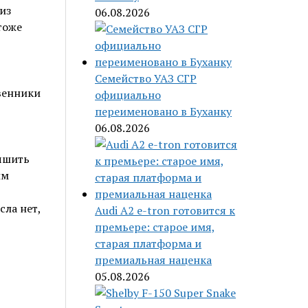
из
06.08.2026
тоже
Семейство УАЗ СГР
венники
официально
переименовано в Буханку
06.08.2026
учшить
им
сла нет,
Audi A2 e-tron готовится к
премьере: старое имя,
старая платформа и
премиальная наценка
05.08.2026