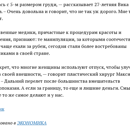
сь с 5-м размером груди, — рассказывает 27-летняя Вика 
. – Очень довольна и говорит, что не так уж дорого. Мне 
т.
твенные медики, причастные к процедурам красоты и
ния, признают: те манипуляции, за которыми соотечест
чаще ехали за рубеж, сегодня стали более востребованы
иками в своей стране.
крет, что многие женщины используют отпуск, чтобы ул
в своей внешности, — говорит пластический хирург Макс
 – Дальний перелет после большинства вмешательств
показан. А если за границу, то еще и лишние деньги. Смы
е то же самое делают и у нас.
ик
овано в
ЭКОНОМИКА