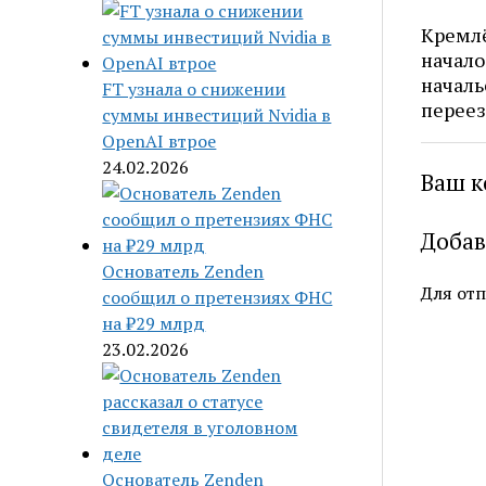
Кремлё
начало
началь
FT узнала о снижении
переез
суммы инвестиций Nvidia в
OpenAI втрое
24.02.2026
Ваш к
Добав
Основатель Zenden
Для от
сообщил о претензиях ФНС
на ₽29 млрд
23.02.2026
Основатель Zenden