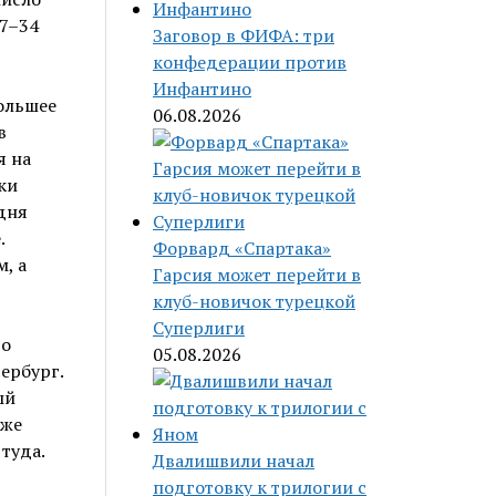
17–34
Заговор в ФИФА: три
конфедерации против
Инфантино
большее
06.08.2026
в
я на
ки
дня
.
Форвард «Спартака»
, а
Гарсия может перейти в
клуб-новичок турецкой
Суперлиги
го
05.08.2026
ербург.
ый
кже
туда.
Двалишвили начал
подготовку к трилогии с