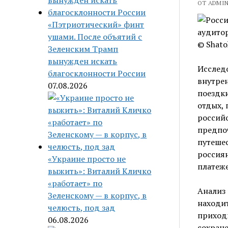
ОТ ADMIN 
«Пэтриотический» финт
ушами. После объятий с
© Shato
Зеленским Трамп
вынужден искать
Исследо
благосклонности России
внутрен
07.08.2026
поездки
отдых, 
российс
предпо
путешес
россиян
«Украине просто не
платеж
выжить»: Виталий Кличко
«работает» по
Анализ 
Зеленскому — в корпус, в
находит
челюсть, под зад
приходи
06.08.2026
сохран