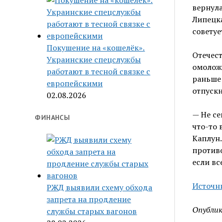
вернула
Липецка
советуе
Покушение на «кошелёк».
Отечес
Украинские спецслужбы
омоложе
работают в тесной связке с
раньше 
европейскими
отпускн
02.08.2026
— Не се
ФИНАНСЫ
что-то 
Каплун.
противо
если вс
Источн
РЖД выявили схему обхода
запрета на продление
Опублик
службы старых вагонов