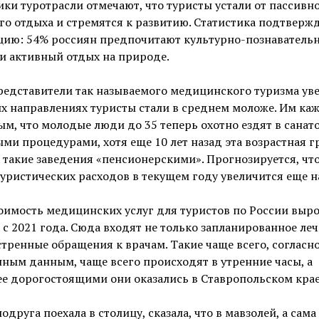
ки туротрасли отмечают, что туристы устали от пассивн
о отдыха и стремятся к развитию. Статистика подтвержд
цию: 54% россиян предпочитают культурно-познаватель
и активный отдых на природе.
редставители так называемого медицинского туризма ув
их направлениях туристы стали в среднем моложе. Им ка
м, что молодые люди до 35 теперь охотно ездят в санат
ми процедурами, хотя еще 10 лет назад эта возрастная г
 такие заведения «пенсионерскими». Прогнозируется, чт
уристических расходов в текущем году увеличится еще н
оимость медицинских услуг для туристов по России выро
а с 2021 года. Сюда входят не только запланированное леч
стренные обращения к врачам. Такие чаще всего, согласн
ным данным, чаще всего происходят в утренние часы, а
е дорогостоящими они оказались в Ставропольском крае
одруга поехала в столицу, сказала, что в мавзолей, а сама