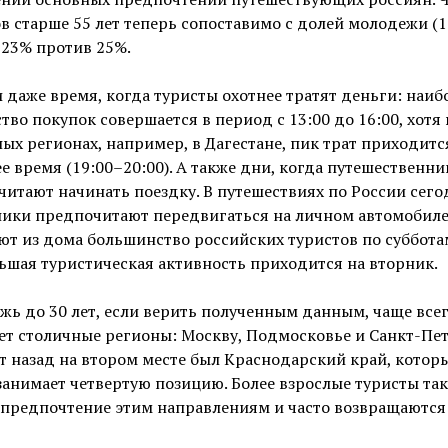
в старше 55 лет теперь сопоставимо с долей молодежи (
 23% против 25%.
 даже время, когда туристы охотнее тратят деньги: наи
тво покупок совершается в период с 13:00 до 16:00, хотя 
ых регионах, например, в Дагестане, пик трат приходитс
е время (19:00–20:00). А также дни, когда путешественни
итают начинать поездку. В путешествиях по России сего
ники предпочитают передвигаться на личном автомобиле
т из дома большинство российских туристов по субботам
шая туристическая активность приходится на вторник.
ь до 30 лет, если верить полученным данным, чаще все
т столичные регионы: Москву, Подмосковье и Санкт-Пет
т назад на втором месте был Краснодарский край, котор
занимает четвертую позицию. Более взрослые туристы та
предпочтение этим направлениям и часто возвращаются 