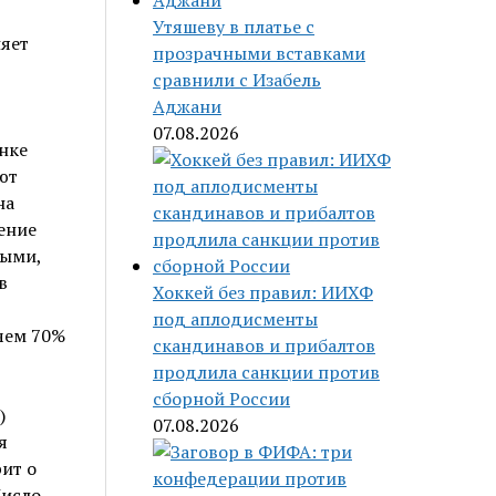
Утяшеву в платье с
прозрачными вставками
сравнили с Изабель
Аджани
07.08.2026
нке
ют
на
ение
ными,
в
Хоккей без правил: ИИХФ
под аплодисменты
чем 70%
скандинавов и прибалтов
продлила санкции против
сборной России
)
07.08.2026
я
ит о
Число