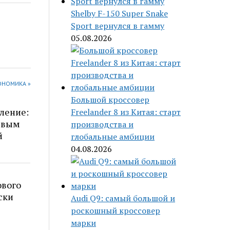
Shelby F-150 Super Snake
Sport вернулся в гамму
05.08.2026
КОНОМИКА »
Большой кроссовер
ление:
Freelander 8 из Китая: старт
чевым
производства и
й
глобальные амбиции
04.08.2026
ового
ски
Audi Q9: самый большой и
роскошный кроссовер
марки