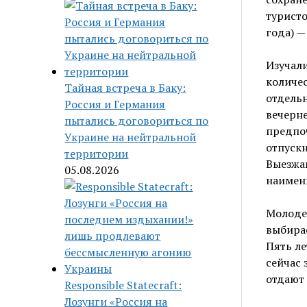
туристо
года) —
Изучали
количес
Тайная встреча в Баку:
отдельн
Россия и Германия
вечерне
пытались договориться по
предпоч
Украине на нейтральной
отпуск
территории
Выезжаю
05.08.2026
наимень
Молодеж
выбирае
Пять ле
сейчас 
отдают 
Responsible Statecraft:
Лозунги «Россия на