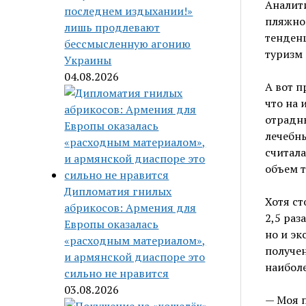
Аналити
последнем издыхании!»
пляжног
лишь продлевают
тенден
бессмысленную агонию
туризм 
Украины
04.08.2026
А вот п
что на 
отрадны
лечебны
считала
объем т
Дипломатия гнилых
Хотя ст
абрикосов: Армения для
2,5 раз
Европы оказалась
но и эк
«расходным материалом»,
получен
и армянской диаспоре это
наиболе
сильно не нравится
03.08.2026
— Моя п