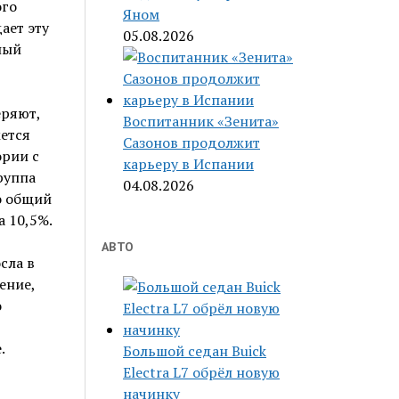
ого
Яном
ает эту
05.08.2026
ный
еряют,
Воспитанник «Зенита»
жется
Сазонов продолжит
ории с
карьеру в Испании
руппа
04.08.2026
о общий
а 10,5%.
АВТО
сла в
ение,
о
.
Большой седан Buick
Electra L7 обрёл новую
начинку