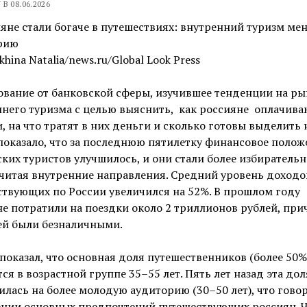
В 08.06.2026
khina Natalia/news.ru/Global Look Press
вание от банковской сферы, изучившее тенденции на ры
него туризма с целью выяснить, как россияне
оплачива
, на что тратят в них деньги и сколько готовы выделить 
показало, что за последнюю пятилетку финансовое полож
ких туристов улучшилось, и они стали более избиратель
читая внутренние направления. Средний уровень доходо
твующих по России увеличился на 52%. В прошлом году
е потратили на поездки около 2 триллионов рублей, при
ей были безналичными.
показал, что основная доля путешественников (более 50%
ся в возрастной группе 35–55 лет. Пять лет назад эта дол
лась на более молодую аудиторию (30–50 лет), что говор
ении основных предпочтений путешествующих россиян. 