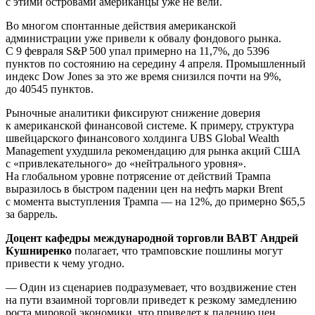
с этими островами американцы уже не вели.
Во многом спонтанные действия американской
администрации уже привели к обвалу фондового рынка.
С 9 февраля S&P 500 упал примерно на 11,7%, до 5396
пунктов по состоянию на середину 4 апреля. Промышленный
индекс Dow Jones за это же время снизился почти на 9%,
до 40545 пунктов.
Рыночные аналитики фиксируют снижение доверия
к американской финансовой системе. К примеру, структура
швейцарского финансового холдинга UBS Global Wealth
Management ухудшила рекомендацию для рынка акций США
с «привлекательного» до «нейтрального уровня».
На глобальном уровне потрясение от действий Трампа
выразилось в быстром падении цен на нефть марки Brent
с момента выступления Трампа — на 12%, до примерно $65,5
за баррель.
Доцент кафедры международной торговли ВАВТ Андрей
Кушниренко
полагает, что трамповские пошлины могут
привести к чему угодно.
— Один из сценариев подразумевает, что воздвижение стен
на пути взаимной торговли приведет к резкому замедлению
роста мировой экономики, что приведет к падению цен