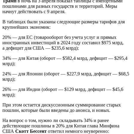
Трамп
в ночь на 3 апреля показал таблицы с импортными
пошлинами для разных государств и территорий. Меры
начнут действовать с 9 апреля.
В таблицах были указаны следующие размеры тарифов для
крупнейших экономик:
20% — для ЕС (товарооборот без учета услуг и прямых
иностранных инвестиций в 2024 году составил $975 млрд,
а дефицит для США — $235,6 млрд);
34% — для Китая (оборот — $582,4 млрд, дефицит — $295,4
млрд);
24% — для Японии (оборот — $227,9 млрд, дефицит — $68,5
млрд);
26% — для Индии (оборот — $129 млрд, дефицит — $45,6
млрд);
При этом остается дискуссионным суммирование старых
пошлин, которые были введены до анонса, и новых.
На вопрос о том, нужно ли складывать 34% и ранее
действующие пошлины в 20% для Китая глава Минфина
США
Скотт Бессент
ответил немного неуверенно: