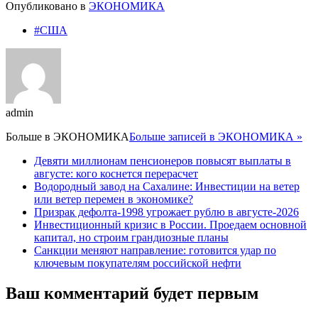
Опубликовано в
ЭКОНОМИКА
#США
admin
Больше в
ЭКОНОМИКА
Больше записей в ЭКОНОМИКА »
Девяти миллионам пенсионеров повысят выплаты в
августе: кого коснется перерасчет
Водородный завод на Сахалине: Инвестиции на ветер
или ветер перемен в экономике?
Призрак дефолта-1998 угрожает рублю в августе-2026
Инвестиционный кризис в России. Проедаем основной
капитал, но строим грандиозные планы
Санкции меняют направление: готовится удар по
ключевым покупателям российской нефти
Ваш комментарий будет первым