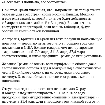
«Насколько я понимаю, все обстоит так».
При этом Трамп упоминал, что 10-процентный тариф станет
базовым для всех стран (кроме России, Канады, Мексики
и еще ряда стран), который при этом будет действовать
с 5 апреля (для автомобилей с 3 апреля). Большая часть
государств и территорий, если верить таблицам, будут
обложены именно такой пошлиной.
Австралия, Британия и Бразилия тоже получили наименьшую
пошлину — вероятно из-за того, что в прошлом году они
поставляли в США больше товаров, чем импортировали
американских, на $17,9 млрд, $11,8 млрд, $7,4 млрд
соответственно, и такой профицит Трампа должен устраивать.
Желание Трампа обложить всех тарифами не обошло даже
австралийские острова Херд и Макдональд в субарктической
части Индийского океана, на которых люди постоянно
не живут. Зато там обитают тюлени и огромные колонии
пингвинов.
Отсутствие зданий и населения не помешало Херду
и Макдональду экспортировать в США в 2022 году
продукции (преимущественно «машины и электротовары»)
на сумму в $1,4 млн, хотя в прошлом году никакой торговли