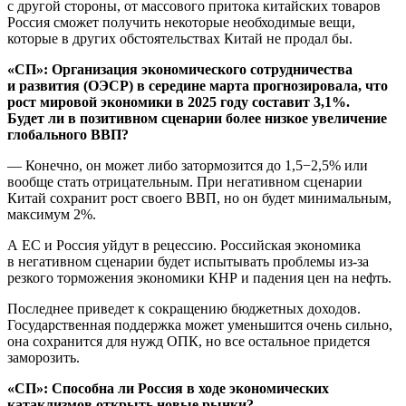
с другой стороны, от массового притока китайских товаров
Россия сможет получить некоторые необходимые вещи,
которые в других обстоятельствах Китай не продал бы.
«СП»: Организация экономического сотрудничества
и развития (ОЭСР) в середине марта прогнозировала, что
рост мировой экономики в 2025 году составит 3,1%.
Будет ли в позитивном сценарии более низкое увеличение
глобального ВВП?
— Конечно, он может либо затормозится до 1,5−2,5% или
вообще стать отрицательным. При негативном сценарии
Китай сохранит рост своего ВВП, но он будет минимальным,
максимум 2%.
А ЕС и Россия уйдут в рецессию. Российская экономика
в негативном сценарии будет испытывать проблемы из-за
резкого торможения экономики КНР и падения цен на нефть.
Последнее приведет к сокращению бюджетных доходов.
Государственная поддержка может уменьшится очень сильно,
она сохранится для нужд ОПК, но все остальное придется
заморозить.
«СП»: Способна ли Россия в ходе экономических
катаклизмов открыть новые рынки?