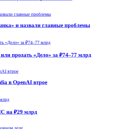
рынка» и назвали главные проблемы
ли продать «Дело» за ₽74–77 млрд
dia в OpenAI втрое
НС на ₽29 млрд