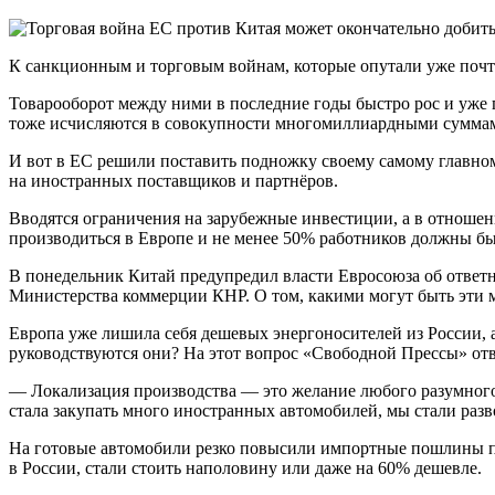
К санкционным и торговым войнам, которые опутали уже почт
Товарооборот между ними в последние годы быстро рос и уже п
тоже исчисляются в совокупности многомиллиардными суммами.
И вот в ЕС решили поставить подножку своему самому главном
на иностранных поставщиков и партнёров.
Вводятся ограничения на зарубежные инвестиции, а в отношен
производиться в Европе и не менее 50% работников должны быт
В понедельник Китай предупредил власти Евросоюза об ответны
Министерства коммерции КНР. О том, какими могут быть эти м
Европа уже лишила себя дешевых энергоносителей из России, а
руководствуются они? На этот вопрос «Свободной Прессы» от
— Локализация производства — это желание любого разумного 
стала закупать много иностранных автомобилей, мы стали раз
На готовые автомобили резко повысили импортные пошлины п
в России, стали стоить наполовину или даже на 60% дешевле.