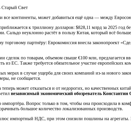
и все континенты, может добавиться ещё одна — между Евросо
риближается к триллиону долларов: $828,11 млрд за 2025 год бе
 Сальдо неуклонно растёт в пользу Китая, который всё больше
у торговому партнёру: Еврокомиссия внесла законопроект «Сде
ии сделок по товарам, объемом свыше €100 млн, предлагается в
ь из ЕС. Также требуется обязательное участие европейских ко
х мерах в случае ущерба для своих компаний из-за нового зако
еры, не сообщается.
 теперь может отказаться и от недорогих, но качественных кит
ветил
независимый экономический обозреватель Константин
импортёра. Вопрос только в том, чтобы она происходила в комф
ворачивать большое количество локализованных производств.
люс импортный НДС, при этом снизили пошлины на агрегаты. 