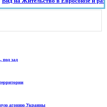
на Жительство в Евросоюзе и разных с
 под зад
 территории
енную агонию Украины