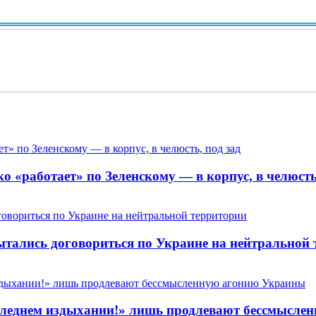
Вид 
 «работает» по Зеленскому — в корпус, в челюсть,
пытались договориться по Украине на нейтральной
 последнем издыхании!» лишь продлевают бессмысл