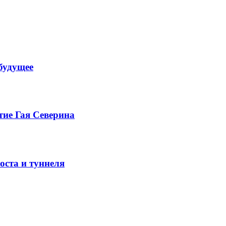
будущее
тие Гая Северина
оста и туннеля