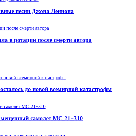
хивные песни Джона Леннона
шла в ротации после смерти автора
осталось до новой всемирной катастрофы
замещенный самолет МС-21−310