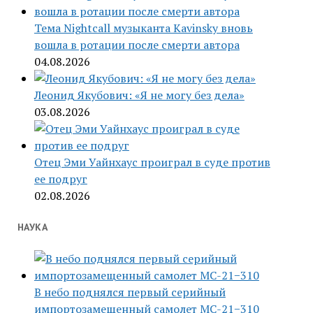
Тема Nightcall музыканта Kavinsky вновь
вошла в ротации после смерти автора
04.08.2026
Леонид Якубович: «Я не могу без дела»
03.08.2026
Отец Эми Уайнхаус проиграл в суде против
ее подруг
02.08.2026
НАУКА
В небо поднялся первый серийный
импортозамещенный самолет МС-21−310