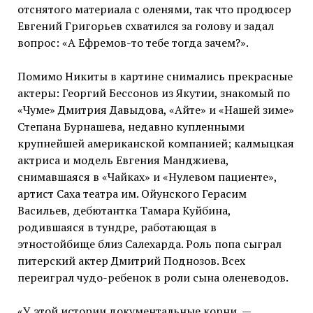
отснятого материала с оленями, так что продюсер
Евгений Григорьев схватился за голову и задал
вопрос: «А Ефремов-то тебе тогда зачем?».
Помимо Никиты в картине снимались прекрасные
актеры: Георгий Бессонов из Якутии, знакомый по
«Чуме» Дмитрия Давыдова, «Айте» и «Нашей зиме»
Степана Бурнашева, недавно купленными
крупнейшей американской компанией; калмыцкая
актриса и модель Евгения Манджиева,
снимавшаяся в «Чайках» и «Нулевом пациенте»,
артист Саха театра им. Ойунского Герасим
Васильев, дебютантка Тамара Куйбина,
родившаяся в тундре, работающая в
этностойбище близ Салехарда. Роль попа сыграл
питерский актер Дмитрий Поднозов. Всех
переиграл чудо-ребенок в роли сына оленеводов.
«У этой истории документальные корни, —