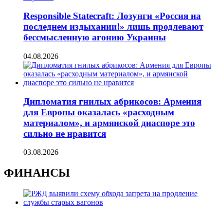
Responsible Statecraft: Лозунги «Россия на
последнем издыхании!» лишь продлевают
бессмысленную агонию Украины
04.08.2026
Дипломатия гнилых абрикосов: Армения
для Европы оказалась «расходным
материалом», и армянской диаспоре это
сильно не нравится
03.08.2026
ФИНАНСЫ