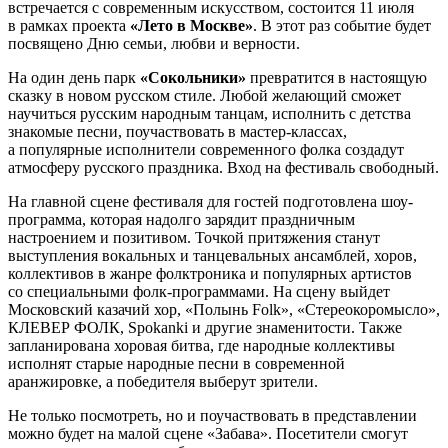
встречается с современным искусством, состоится 11 июля
в рамках проекта
«Лето в Москве»
. В этот раз событие будет
посвящено Дню семьи, любви и верности.
На один день парк
«Сокольники»
превратится в настоящую
сказку в новом русском стиле. Любой желающий сможет
научиться русским народным танцам, исполнить с детства
знакомые песни, поучаствовать в мастер-классах,
а популярные исполнители современного фолка создадут
атмосферу русского праздника. Вход на фестиваль свободный.
На главной сцене фестиваля для гостей подготовлена шоу-
программа, которая надолго зарядит праздничным
настроением и позитивом. Точкой притяжения станут
выступления вокальных и танцевальных ансамблей, хоров,
коллективов в жанре фолктроника и популярных артистов
со специальными фолк-программами. На сцену выйдет
Московский казачий хор, «Полынь Folk», «Стереокоромысло»,
КЛЕВЕР ФОЛК, Spokanki и другие знаменитости. Также
запланирована хоровая битва, где народные коллективы
исполнят старые народные песни в современной
аранжировке, а победителя выберут зрители.
Не только посмотреть, но и поучаствовать в представлении
можно будет на малой сцене «Забава». Посетители смогут