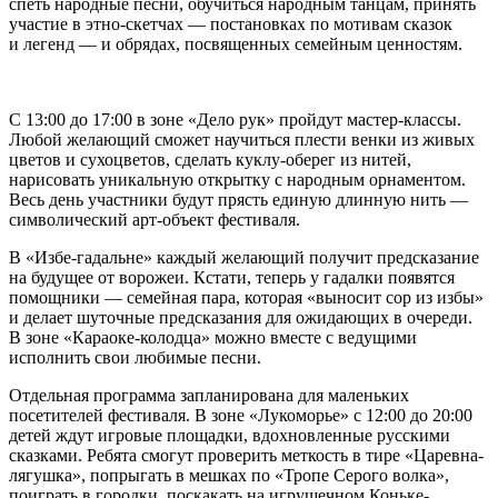
спеть народные песни, обучиться народным танцам, принять
участие в этно-скетчах — постановках по мотивам сказок
и легенд — и обрядах, посвященных семейным ценностям.
С 13:00 до 17:00 в зоне «Дело рук» пройдут мастер-классы.
Любой желающий сможет научиться плести венки из живых
цветов и сухоцветов, сделать куклу-оберег из нитей,
нарисовать уникальную открытку с народным орнаментом.
Весь день участники будут прясть единую длинную нить —
символический арт-объект фестиваля.
В «Избе-гадальне» каждый желающий получит предсказание
на будущее от ворожеи. Кстати, теперь у гадалки появятся
помощники — семейная пара, которая «выносит сор из избы»
и делает шуточные предсказания для ожидающих в очереди.
В зоне «Караоке-колодца» можно вместе с ведущими
исполнить свои любимые песни.
Отдельная программа запланирована для маленьких
посетителей фестиваля. В зоне «Лукоморье» с 12:00 до 20:00
детей ждут игровые площадки, вдохновленные русскими
сказками. Ребята смогут проверить меткость в тире «Царевна-
лягушка», попрыгать в мешках по «Тропе Серого волка»,
поиграть в городки, поскакать на игрушечном Коньке-