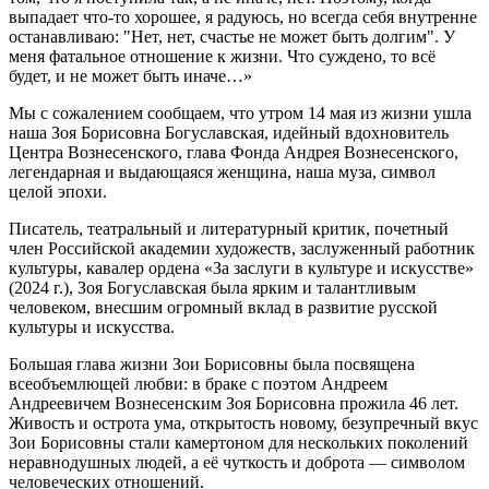
выпадает что-то хорошее, я радуюсь, но всегда себя внутренне
останавливаю: "Нет, нет, счастье не может быть долгим". У
меня фатальное отношение к жизни. Что суждено, то всё
будет, и не может быть иначе…»
Мы с сожалением сообщаем, что утром 14 мая из жизни ушла
наша Зоя Борисовна Богуславская, идейный вдохновитель
Центра Вознесенского, глава Фонда Андрея Вознесенского,
легендарная и выдающаяся женщина, наша муза, символ
целой эпохи.
Писатель, театральный и литературный критик, почетный
член Российской академии художеств, заслуженный работник
культуры, кавалер ордена «За заслуги в культуре и искусстве»
(2024 г.), Зоя Богуславская была ярким и талантливым
человеком, внесшим огромный вклад в развитие русской
культуры и искусства.
Большая глава жизни Зои Борисовны была посвящена
всеобъемлющей любви: в браке с поэтом Андреем
Андреевичем Вознесенским Зоя Борисовна прожила 46 лет.
Живость и острота ума, открытость новому, безупречный вкус
Зои Борисовны стали камертоном для нескольких поколений
неравнодушных людей, а её чуткость и доброта — символом
человеческих отношений.